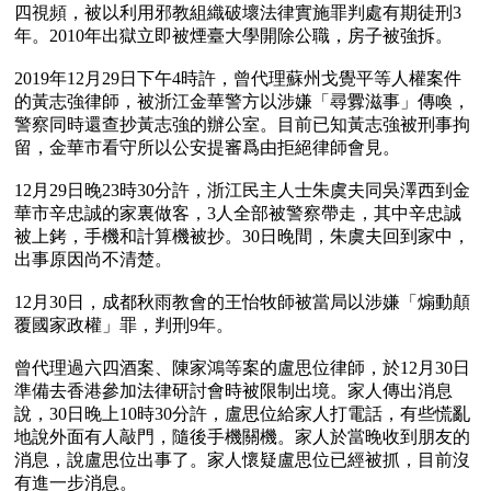
四視頻，被以利用邪教組織破壞法律實施罪判處有期徒刑3
年。2010年出獄立即被煙臺大學開除公職，房子被強拆。

2019年12月29日下午4時許，曾代理蘇州戈覺平等人權案件
的黃志強律師，被浙江金華警方以涉嫌「尋釁滋事」傳喚，
警察同時還查抄黃志強的辦公室。目前已知黃志強被刑事拘
留，金華市看守所以公安提審爲由拒絕律師會見。

12月29日晚23時30分許，浙江民主人士朱虞夫同吳澤西到金
華市辛忠誠的家裏做客，3人全部被警察帶走，其中辛忠誠
被上銬，手機和計算機被抄。30日晚間，朱虞夫回到家中，
出事原因尚不清楚。

12月30日，成都秋雨教會的王怡牧師被當局以涉嫌「煽動顛
覆國家政權」罪，判刑9年。

曾代理過六四酒案、陳家鴻等案的盧思位律師，於12月30日
準備去香港參加法律研討會時被限制出境。家人傳出消息
說，30日晚上10時30分許，盧思位給家人打電話，有些慌亂
地說外面有人敲門，隨後手機關機。家人於當晚收到朋友的
消息，說盧思位出事了。家人懷疑盧思位已經被抓，目前沒
有進一步消息。
