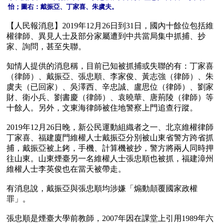
【人民報消息】2019年12月26日到31日，國內十餘位包括維
權律師、異見人士及部分家屬遭到中共當局集中抓捕、抄
家、詢問，甚至失聯。

知情人提供的消息稱，目前已知被抓捕或失聯的有：丁家喜
（律師）、戴振亞、張忠順、李家俊、黃志強（律師）、朱
虞夫（已回家）、吳澤西、辛忠誠、盧思位（律師）、劉家
財、衛小兵、劉書慶（律師）、袁曉華、唐荊陵（律師）等
十餘人。另外，文東海律師被住地警察上門追查行蹤。

2019年12月26日晚，新公民運動組織者之一、北京維權律師
丁家喜、福建廈門維權人士戴振亞分別被山東省警方跨省抓
捕，戴振亞被上銬，手機、計算機被抄，警方將兩人同時押
往山東。山東煙臺另一名維權人士張忠順也被抓，福建漳州
維權人士李英俊也在當天被帶走。

有消息說，戴振亞與張忠順均涉嫌「煽動顛覆國家政權
罪」。

張忠順是煙臺大學前教師，2007年因在課堂上引用1989年六