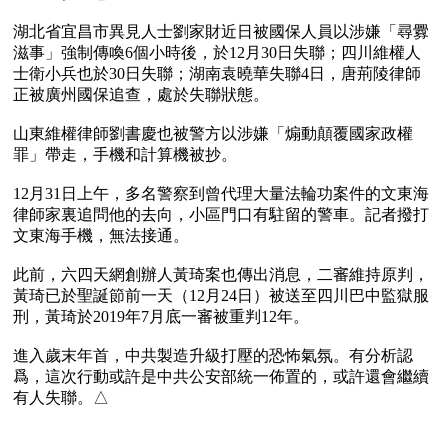
湖北省宜昌市異見人士劉家財近日被國保人員以涉嫌「尋釁
滋事」強制傳喚6個小時後，於12月30日失聯；四川維權人
士衛小兵也於30日失聯；湖南袁曉華失聯4日，唐荊陵律師
正被廣州國保追查，處於失聯狀態。

山東維權律師劉書慶也被警方以涉嫌「煽動顛覆國家政權
罪」帶走，手機和計算機被抄。

12月31日上午，多名警察到曾代理大量法輪功案件的文東海
律師家裏追問他的去向，小區門口有駐留的警車。記者撥打
文東海手機，無法接通。

此前，六四天網創辦人黃琦案也傳出消息，二審維持原判，
黃琦已於聖誕節前一天（12月24日）被送至四川巴中監獄服
刑，黃琦於2019年7月底一審被重判12年。

進入歲末年首，中共製造升級打壓的恐怖氣氛。有分析認
爲，這次行動或許是中共公安部統一佈置的，或許還會繼續