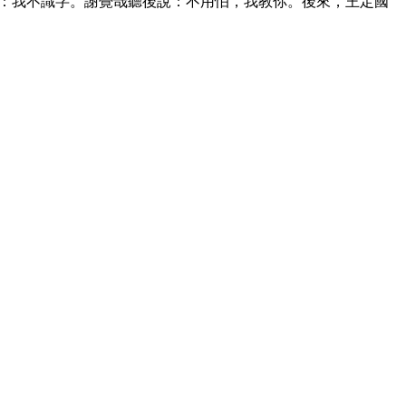
：我不識字。謝覺哉聽後說：不用怕，我教你。後來，王定國