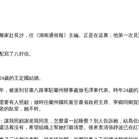
謝覺哉離家赴長沙，任《湖南通俗報》主編。正是在這裏，他第一次
配寫了八封信。

24歲的王定國結婚。

鄉十多年，被派到甘肅八路軍駐蘭州辦事處做毛澤東代表。時年24歲
需要有人照顧；做時任蘭州國民黨甘肅省政府主席、寧鄉同鄉賀
老的臥室，她不幹。

：讓我照顧謝老我同意，怎麼還一起睡覺？別人告訴她，結爲伉
還活着沒有，希望組織上幫她打聽清楚。後來查清張靜波已在紅