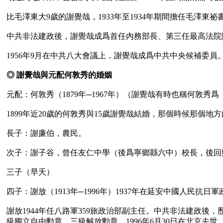
比毛澤東大9歲的謝覺哉，1933年至1934年期間擔任毛澤
中共非法建政後，謝覺哉成爲首任內務部長、第三任最高法院院長（1
1956年9月在中共八大會議上，謝覺哉成爲中共中央候補委員。1
◎ 謝覺哉與元配何敦秀的婚姻
元配：何敦秀（1879年─1967年）（謝覺哉有時也稱何
1899年近20歲的何敦秀與15歲謝覺哉結婚，那個時候那個
長子：謝廉伯，農民。

次子：謝子谷，曾任友仁中學（後爲寧鄉縣六中）校長，後回鄉
三子（早夭）

四子：謝放（1913年─1996年）1937年在延安中國人民抗
謝放1944年任八路軍359旅政治部副主任。中共非法建政後
級獨立自由勳章、三級解放勳章。1996年6月30日在北京去世。