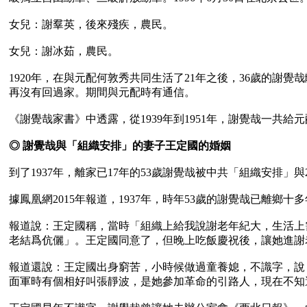
女兒：謝羣英，後來殘疾，農民。

女兒：謝冰茹，農民。

1920年，在與元配何敦秀共同生活了21年之後，36歲的
再沒有回過家。期間與元配時有通信。

《謝覺哉家書》中透露，從1939年到1951年，謝覺哉一共給元
◎ 謝覺哉與「組織安排」的妻子王定國的婚姻
到了1937年，離家已17年的53歲謝覺哉被中共「組織安排」與
據鳳凰網2015年報道，1937年，時年53歲的謝覺哉已離
報道說：王定國稱，當時「組織上給我說謝老年紀大，生活上
老結爲伉儷」。王定國同意了，但晚上吃飯慶祝後，讓她進謝
報道還說：王定國出身窮苦，小時候做過童養媳，不識字，說
面軍時有個相好叫張靜波，是她參加革命的引路人，現在不知