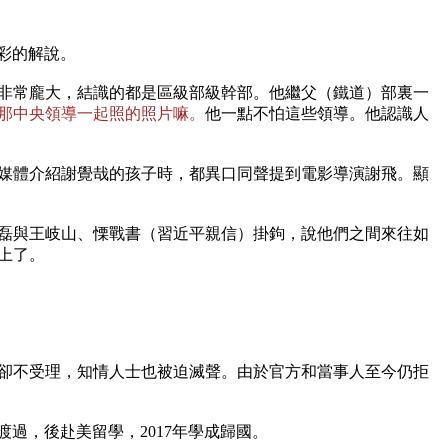
的解說。

非常龐大，結識的都是區級部級幹部。他繼父（鐵道）部裏一
那中央領導一起照的照片嘛。
他一點不怕這些領導。他認識人
。媒體介紹謝覺哉的孩子時，都異口同聲提到電影導演謝飛。顯
磊與王岐山、慄戰書（習近平親信）掛鉤，說他們之間來往如
了。

助卻不受理，知情人士也被迫滅聲。由於官方和當事人至今仍拒
，後赴美留學，2017年學成歸國。
