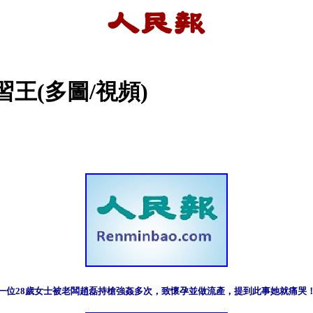
王(多圖/視頻)
一位28歲女士被老闆趙磊持槍強姦多次，致懷孕並做流產，提到此事她就痛哭