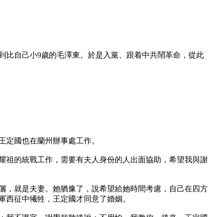
見到比自己小9歲的毛澤東。於是入黨、跟着中共鬧革命，從此
的王定國也在蘭州辦事處工作。

耀祖的統戰工作，需要有夫人身份的人出面協助，希望我與謝
儷，就是夫妻。她猶豫了，說希望給她時間考慮，自己在四方
軍西征中犧牲，王定國才同意了婚姻。
