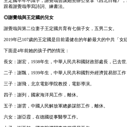
王定國早年不識字，謝覺哉曾讓她去辦公室拿《西北日報》，
跟着謝覺哉學寫詩詞、練書法。

◎謝覺哉與王定國的兒女
謝覺哉與第二位妻子王定國共育有七個子女，五男二女。

2019年已107歲的王定國是目前還健在的年齡最大的中共「女紅
下面是4年前她的孩子們的情況：

長女：謝宏，1938年生，中華人民共和國財政部處長，已去世。
二子：謝飄，1939年生，中華人民共和國對外經濟貿易部工作
三子：謝飛，北京電影學院教授，電影導演。

四子：謝列，國家海洋局工作，離休。

五子：謝雲，中國人民解放軍總參謀部工作，離休。

六女：謝亞霞，在德國從事醫學工作。
