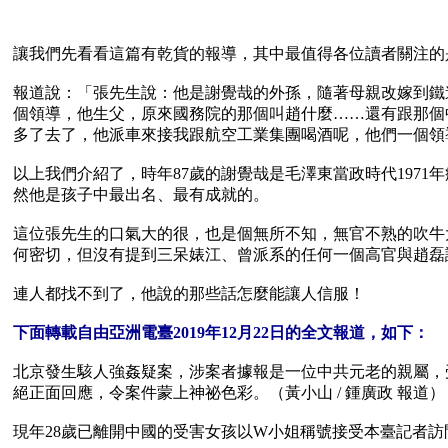
讓我們先看看這篇有乾貨的報導，其中最值得各位讀者關注的
報道說：「張先生說：他是謝覺哉的外孫，隨著母親改嫁到鐵
個領導，他生父，原來國務院的那個叫趙什麼……還有跟那個
多了去了，他派車來接我跟航空工業集團喝酒呢，他們一個領
以上我們介紹了，時年87歲的謝覺哉是毛澤東當政時代197
然他是孩子中最出名、最有成就的。

這位張先生的口氣大的很，也是個無所不知，無官不熟的吹牛
何密切，但沒有提到三呆婊江、曾派系的任何一個高官與趙磊
連人都找不到了，他說的那些話怎麼能讓人信服！

下面轉載自由亞洲電臺2019年12月22日的全文報道，如下：
北京發生駭人強姦疑案，涉案者據報是一位中共元老的親屬，
絕正面回應，令案件蒙上神祕色彩。（黃小山 / 鍾廣政 報道）

現年28歲已離開中國的受害女孩以W小姐稱號接受本臺記者訪