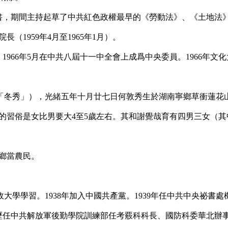
東祕書，期間主持起草了中共紅色政權最早的《勞動法》、《土地法
959年4月至1965年1月）。

966年5月在中共八屆十一中全會上成爲中央委員。1966年文化大革
敦秀爲「冬秀」），光緒五年十月廿七日何敦秀生於湖南寧鄉草衝蓮
地方的習俗是女比男要大4至5歲左右。其和謝覺哉育有四男三女（
當農民。

日軍政大學學習。1938年加入中國共產黨。1939年任中共中央祕書
，歷任中共解放軍後勤學院訓練部任考覈科科長、國防科委華北辦

