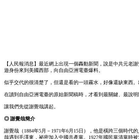
【人民報消息】最近網上出現一個轟動新聞，說是中共元老謝
遊身份來到美國西部，向自由亞洲電臺爆料。

似乎交代的很清楚了，但還是看的一頭霧水，好像還缺東西。
在讀到自由亞洲電臺的原始新聞稿時，才看到最關鍵、最說明
讓我們先從謝覺哉講起。

◎ 謝覺哉簡介
謝覺哉（1884年5月－1971年6月15日），他是橫跨三個時代
哉遇到毛澤東，祕密加入中國共產黨。1927年國民黨清黨時被