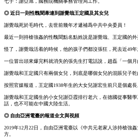
七子：謝亞旭，國務院機關事務管理局工作。 

◎ 近日一則性醜聞牽連到謝覺哉王定國及其女兒
謝覺哉死於毛時代，去世前幾年才遞補爲中共中央委員！

最近一則持槍強姦的性醜聞點名點姓說是謝覺哉、王定國的外
怪了，謝覺哉活着的時候，他的孩子們都沒張狂，死去近49年
一位冒出頭來爆完料就消失的張先生打電話說，趙磊「一個月
謝覺哉和王定國只有兩個女兒，到底是哪個女兒的混賬兒子乾的
按照官媒報道，王定國1938年生的大女兒謝宏生前只是個處
謝覺哉和王定國生的小女兒謝亞霞排行老六，在德國從事醫學
話，也不可能在中國大陸生活。

◎ 自由亞洲電臺的報道全文與視頻
2019年12月22日，自由亞洲電臺以《中共元老家人涉持槍
方。
