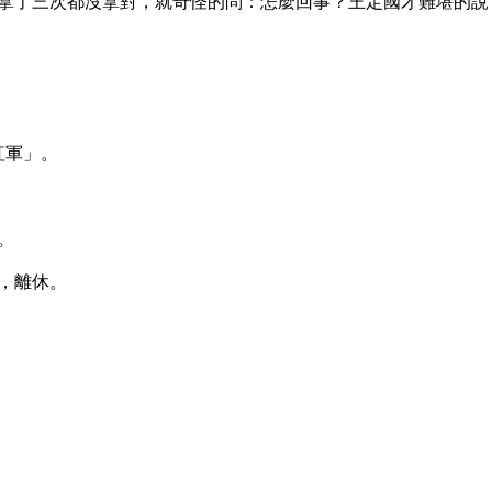
拿了三次都沒拿對，就奇怪的問：怎麼回事？王定國才難堪的說
軍」。



，離休。
