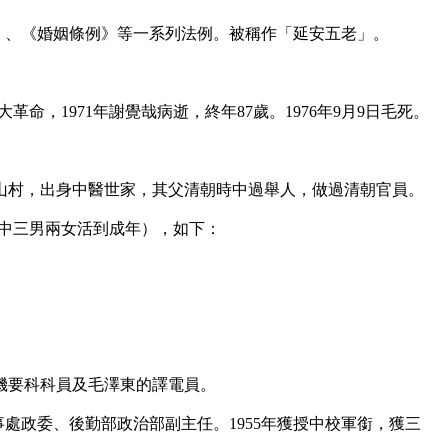
》、《婚姻條例》等一系列法例。被稱作「延安五老」。

命，1971年謝覺哉病逝，終年87歲。1976年9月9日毛死。

花山村，出身中醫世家，其父清朝時中過舉人，做過清朝官員。

其中三男兩女活到成年），如下：

處機要科科員及毛澤東的譯電員。

事處政委、後勤部政治部副主任。1955年獲授中校軍銜，獲三