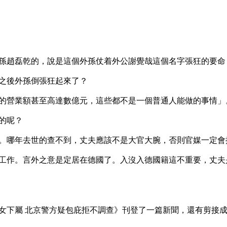
孫趙磊乾的，說是這個外孫仗着外公謝覺哉這個名字張狂的要命
之後外孫倒張狂起來了？

的營業額甚至高達數億元，這些都不是一個普通人能做的事情」
呢？

長。哪年去世的查不到，丈夫應該不是大官大腕，否則官媒一定會提
工作。言外之意是定居在德國了。入沒入德國籍這不重要，丈夫
強姦女下屬 北京警方疑包庇拒不調查》刊登了一篇新聞，還有剪接