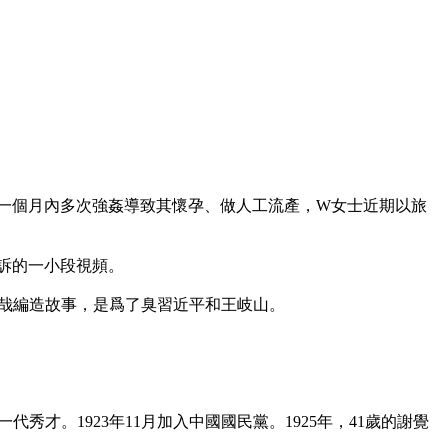
一個月內多次強姦導致其懷孕、做人工流產，W女士近期以旅
的一小段視頻。

哉編造故事，是爲了臭習近平和王岐山。

代秀才。1923年11月加入中國國民黨。1925年，41歲的謝覺