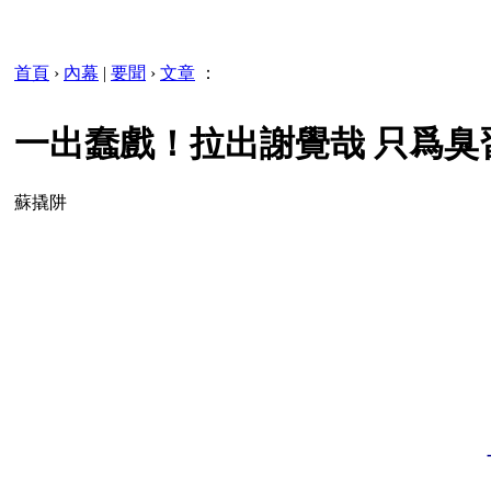
首頁
›
內幕
|
要聞
›
文章
：
一出蠢戲！拉出謝覺哉 只爲臭習
蘇撬阱