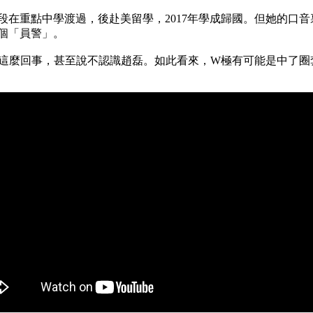
段在重點中學渡過，後赴美留學，2017年學成歸國。但她的口
「員警」。
