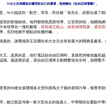
W女士在美國洛杉磯哭訴自己的遭遇，視頻轉自《自由亞洲電臺》。
是，W小姐說到「航空」等等，而自稱「張先生」的那位做了精彩
道部的那個姓啥。他們都很熟悉跟領導、公安部的啦，他關係網
中央領導在一塊吃飯呢，
跟那個王岐山，跟那個慄戰書，還有跟
導，見到他握手都點頭哈腰的嘛。」

1年病逝的，謝覺哉與王定國生的大女兒去世前最大的職務是處長
大王。詭異的是，他打電話給自由亞洲時，直接把持槍強姦犯趙
認識。最詭異的是，當自由亞洲再主動聯繫張先生時，就聯繫不上
受害的90後女孩聲稱多次受到身爲太子黨的老闆污辱，報警求
問，她父親是河南一家大型央企的負責人，中學階段在重點中學渡過