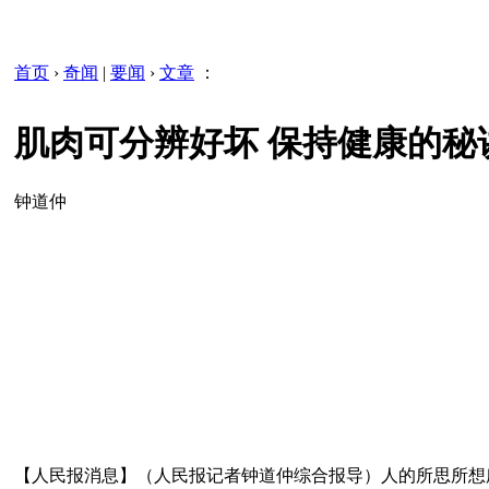
首页
›
奇闻
|
要闻
›
文章
：
肌肉可分辨好坏 保持健康的秘诀
钟道仲
【人民报消息】（人民报记者钟道仲综合报导）人的所思所想