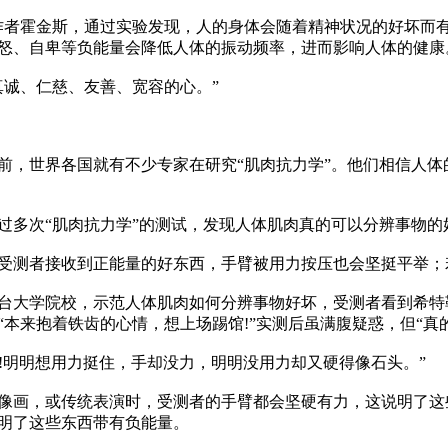
e》一书的作者霍金斯，通过实验发现，人的身体会随着精神状况的好
怒、自卑等负能量会降低人体的振动频率，进而影响人体的健康。
诚、仁慈、友善、宽容的心。”

前，世界各国就有不少专家在研究“肌肉抗力学”。他们相信人
多次“肌肉抗力学”的测试，发现人体肌肉真的可以分辨事物的好
受测者接收到正能量的好东西，手臂被用力按压也会坚挺平举；
回全台大学院校，示范人体肌肉如何分辨事物好坏，受测者看到希
来抱着铁齿的心情，想上场踢馆!”实测后虽满腹疑惑，但“真的很
!明明想用力挺住，手却没力，明明没用力却又硬得像石头。”

像画，或传统表演时，受测者的手臂都会坚硬有力，这说明了这
明了这些东西带有负能量。
