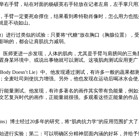
举右手臂，站在对面的杨硕英右手轻放在记者左肩，左手掌只用
，手臂一定要死命撑住，结果看到希特勒肖像时，怎么用力也抵
就是不动如山。

odheart）进行过类似的试验：只要将“代糖”放在胸口（胸腺位
影响的，都会让肩肌抗力减弱。

iamond）医师更进一步发现，人体的肌肉，尤其是手臂与肩膀间
置身某环境中、或说出事物就可以测试。这项肌肉测试应用更广
ody Doesn’t Lie）中。他发现通过测试，有许多一般的
；全麦吐司则使抗力增强。另外，他也发现在运动后喝冰水会使
行能量测试。他发现，有许多著名的画作其实带有负能量，例如
文艺复兴时代的画作，正能量就很强。多观看这些正能量的作品
kins）博士经过20多年的研究，将“肌肉抗力学”的应用范围扩大了
始进行实验；第二：可以明确区分精神层面内涵的好坏，并给予数