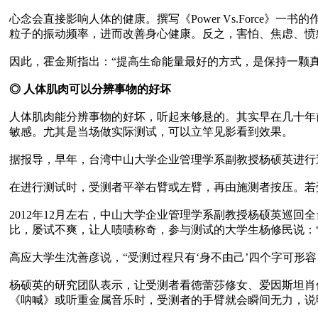
心念会直接影响人体的健康。撰写《Power Vs.Forc
粒子的振动频率，进而改善身心健康。反之，害怕、焦虑、愤
因此，霍金斯指出：“提高生命能量最好的方式，是保持一颗真
◎ 人体肌肉可以分辨事物的好坏
人体肌肉能分辨事物的好坏，听起来够悬的。其实早在几十年
敏感。尤其是当场做实际测试，可以立竿见影看到效果。

据报导，早年，台湾中山大学企业管理学系副教授杨硕英进行过
在进行测试时，受测者平举右臂或左臂，再由施测者按压。若
2012年12月左右，中山大学企业管理学系副教授杨硕英巡
比，屡试不爽，让人啧啧称奇，参与测试的大学生杨修民说：“本
高应大学生沈善彦说，“受测过程只有‘身不由己’四个字可形容
杨硕英的研究团队表示，让受测者看徳蕾莎修女、爱因斯坦肖
《呐喊》或听重金属音乐时，受测者的手臂就会瞬间无力，说