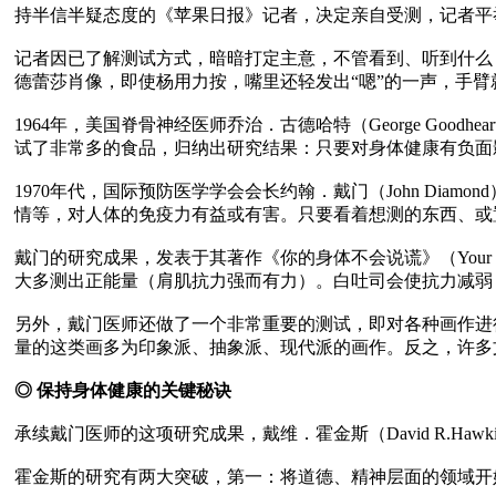
持半信半疑态度的《苹果日报》记者，决定亲自受测，记者平
记者因已了解测试方式，暗暗打定主意，不管看到、听到什么
德蕾莎肖像，即使杨用力按，嘴里还轻发出“嗯”的一声，手臂
1964年，美国脊骨神经医师乔治．古德哈特（George Go
试了非常多的食品，归纳出研究结果：只要对身体健康有负面
1970年代，国际预防医学学会会长约翰．戴门（John D
情等，对人体的免疫力有益或有害。只要看着想测的东西、或
戴门的研究成果，发表于其著作《你的身体不会说谎》（Your B
大多测出正能量（肩肌抗力强而有力）。白吐司会使抗力减弱
另外，戴门医师还做了一个非常重要的测试，即对各种画作进
量的这类画多为印象派、抽象派、现代派的画作。反之，许多
◎ 保持身体健康的关键秘诀
承续戴门医师的这项研究成果，戴维．霍金斯（David R.Haw
霍金斯的研究有两大突破，第一：将道德、精神层面的领域开