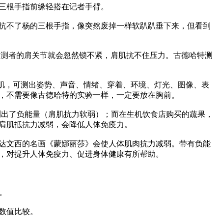
三根手指前缘轻搭在记者手臂。

抗不了杨的三根手指，像突然废掉一样软趴趴垂下来，但看到
置），受测者的肩关节就会忽然锁不紧，肩肌抗不住压力。古德哈特测
的三角肌，可测出姿势、声音、情绪、穿着、环境、灯光、图像、表
，不需要像古德哈特的实验一样，一定要放在胸前。

蔬果都测出了负能量（肩肌抗力软弱）；而在生机饮食店购买的蔬果，
肩肌抵抗力减弱，会降低人体免疫力。

达文西的名画《蒙娜丽莎》会使人体肌肉抗力减弱。带有负能
，对提升人体免疫力、促进身体健康有所帮助。

。

值比较。
