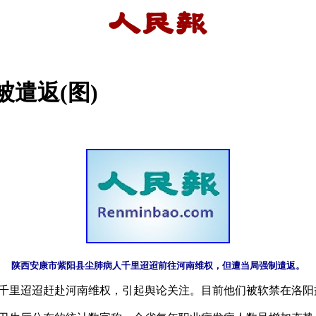
遣返(图)
人千里迢迢赶赴河南维权，引起舆论关注。目前他们被软禁在洛阳