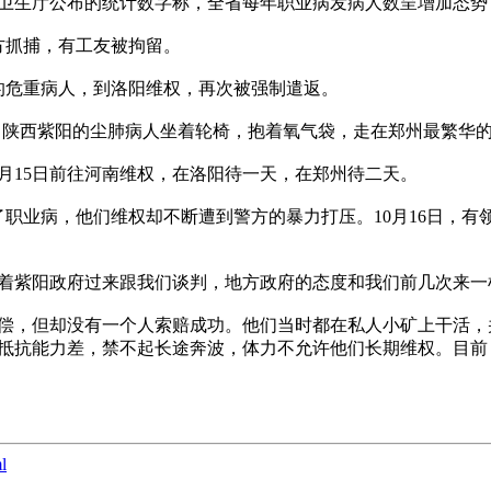
卫生厅公布的统计数字称，全省每年职业病发病人数呈增加态势，至
方抓捕，有工友被拘留。

的危重病人，到洛阳维权，再次被强制遣返。

一群来自陕西紫阳的尘肺病人坐着轮椅，抱着氧气袋，走在郑州最繁
月15日前往河南维权，在洛阳待一天，在郑州待二天。

了职业病，他们维权却不断遭到警方的暴力打压。10月16日，
着紫阳政府过来跟我们谈判，地方政府的态度和我们前几次来一
偿，但却没有一个人索赔成功。他们当时都在私人小矿上干活，
抵抗能力差，禁不起长途奔波，体力不允许他们长期维权。目前
l