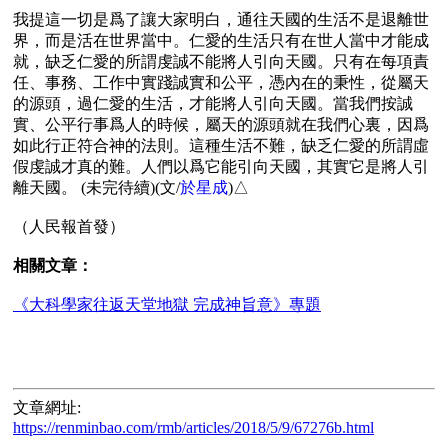
我提這一切是爲了讓大家明白，通往天國的生活不是退離世
界，而是活在世界當中。仁愛的生活只有在世人當中才能成
就，缺乏仁愛的所謂虔誠不能將人引向天國。只有在每項責
任、事務、工作中實踐誠實和公平，憑內在的秉性，從屬天
的源頭，過仁愛的生活，才能將人引向天國。當我們按誠
實、公平行事爲人的時候，屬天的源頭就在我們心裏，因爲
如此行正符合神的法則。這種生活不難，缺乏仁愛的所謂虛
假虔誠才真的難。人們以爲它能引向天國，其實它是將人引
離天國。 (未完待續)(文/
於星成
)△

（人民報首發）

相關文章：
《大科學家往返天堂地獄 完成神旨意》專題
文章網址:
https://renminbao.com/rmb/articles/2018/5/9/67276b.html