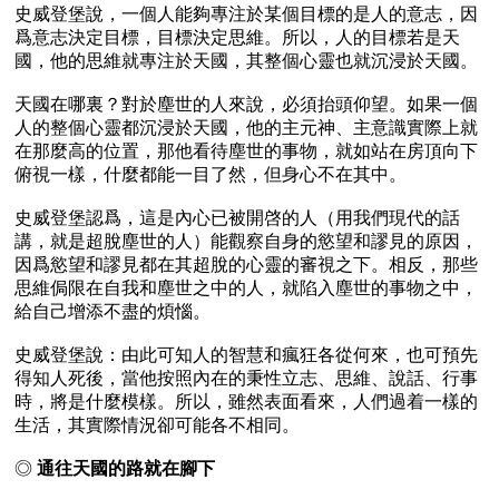
史威登堡說，一個人能夠專注於某個目標的是人的意志，因
爲意志決定目標，目標決定思維。所以，人的目標若是天
國，他的思維就專注於天國，其整個心靈也就沉浸於天國。

天國在哪裏？對於塵世的人來說，必須抬頭仰望。如果一個
人的整個心靈都沉浸於天國，他的主元神、主意識實際上就
在那麼高的位置，那他看待塵世的事物，就如站在房頂向下
俯視一樣，什麼都能一目了然，但身心不在其中。

史威登堡認爲，這是內心已被開啓的人（用我們現代的話
講，就是超脫塵世的人）能觀察自身的慾望和謬見的原因，
因爲慾望和謬見都在其超脫的心靈的審視之下。相反，那些
思維侷限在自我和塵世之中的人，就陷入塵世的事物之中，
給自己增添不盡的煩惱。

史威登堡說：由此可知人的智慧和瘋狂各從何來，也可預先
得知人死後，當他按照內在的秉性立志、思維、說話、行事
時，將是什麼模樣。所以，雖然表面看來，人們過着一樣的
生活，其實際情況卻可能各不相同。

◎ 
通往天國的路就在腳下