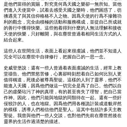
是他們當得的賞賜，對究竟何爲天國之樂卻一無所知。當他
們進入天使當中，試着去感受天國之樂時，他們困惑了，彷
彿遇見了與其信仰格格不入之物。因爲天使的行爲不摻雜功
利的觀念，完全由積極的活動和服務構成，並從自己所成就
的善行中獲得快樂。這些抱着得到什麼的人無法理解和接收
天使的快樂，只好離開，與在塵世曾過着相同生活方式的人
結合起來。

這些人在世間生活，表面上看起來很虔誠，他們並不知道人
完全可以在塵世中自律修行，把握自己的一思一念。

史威登堡說：還有一些人曾過着表面虔誠的生活，經常上教
堂禱告。他們禁慾苦修，心裏卻時刻想着自己如何比別人更
值得稱道，死後必被尊爲聖徒。這樣的人到了靈界，他們不
能進入天國，因爲他們做這一切完全是爲了自己。他們以自
己的虛榮玷污了神的真理，有的甚至喪失了理智，把自己當
作神。因此，他們只能與地獄的同類待在一起。還有一些奸
佞狡詐的人，也在地獄。因爲他們用各種詭計裝成道貌岸然
的模樣，誘導人們相信他們是聖人。這其中包括許多天主教
聖徒。我曾與他們一些人交談，也對他們先前在塵世然後在
靈界的生活作過清楚的描述。
