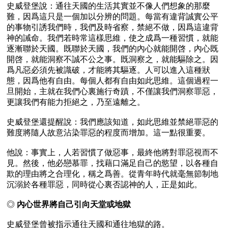
史威登堡說：通往天國的生活其實並不像人們想象的那麼
難，因爲這只是一個加以分辨的問題。每當有違背誠實公平
的事物引誘我們時，我們及時省察，禁絕不做，因爲這違背
神的誡命。我們若時常這樣思維，使之成爲一種習慣，就能
逐漸聯於天國。既聯於天國，我們的內心就能開啓，內心既
開啓，就能洞察不誠不公之事。既洞察之，就能驅除之。因
爲凡惡必須先被識破，才能將其驅逐。人可以進入這種狀
態，因爲他有自由。每個人都有自由如此思維。這個過程一
旦開始，主就在我們心裏施行奇蹟，不僅讓我們洞察罪惡，
更讓我們有能力拒絕之，乃至遠離之。

史威登堡還提醒說：我們應該知道，如此思維並禁絕罪惡的
難度將隨人故意沾染罪惡的程度而增加。這一點很重要。

他說：事實上，人若習慣了做惡事，最終他將對罪惡視而不
見。然後，他必戀慕罪，找藉口滿足自己的慾望，以各種自
欺的理由將之合理化，稱之爲善。從青年時代就毫無節制地
沉溺於各種罪惡，同時從心裏否認神的人，正是如此。

◎ 
內心世界將自己引向天堂或地獄
史威登堡曾被指示通往天國和通往地獄的路。
