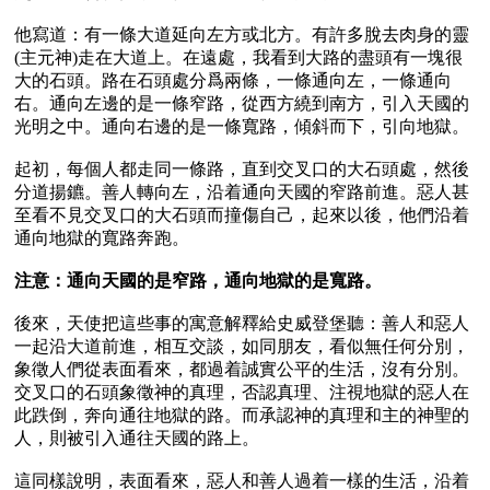
他寫道：有一條大道延向左方或北方。有許多脫去肉身的靈
(主元神)走在大道上。在遠處，我看到大路的盡頭有一塊很
大的石頭。路在石頭處分爲兩條，一條通向左，一條通向
右。通向左邊的是一條窄路，從西方繞到南方，引入天國的
光明之中。通向右邊的是一條寬路，傾斜而下，引向地獄。

起初，每個人都走同一條路，直到交叉口的大石頭處，然後
分道揚鑣。善人轉向左，沿着通向天國的窄路前進。惡人甚
至看不見交叉口的大石頭而撞傷自己，起來以後，他們沿着
通向地獄的寬路奔跑。

注意：通向天國的是窄路，通向地獄的是寬路。
後來，天使把這些事的寓意解釋給史威登堡聽：善人和惡人
一起沿大道前進，相互交談，如同朋友，看似無任何分別，
象徵人們從表面看來，都過着誠實公平的生活，沒有分別。
交叉口的石頭象徵神的真理，否認真理、注視地獄的惡人在
此跌倒，奔向通往地獄的路。而承認神的真理和主的神聖的
人，則被引入通往天國的路上。

這同樣說明，表面看來，惡人和善人過着一樣的生活，沿着