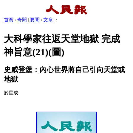
首頁
›
奇聞
|
要聞
›
文章
：
大科學家往返天堂地獄 完成
神旨意(21)(圖)
史威登堡：內心世界將自己引向天堂或
地獄
於星成