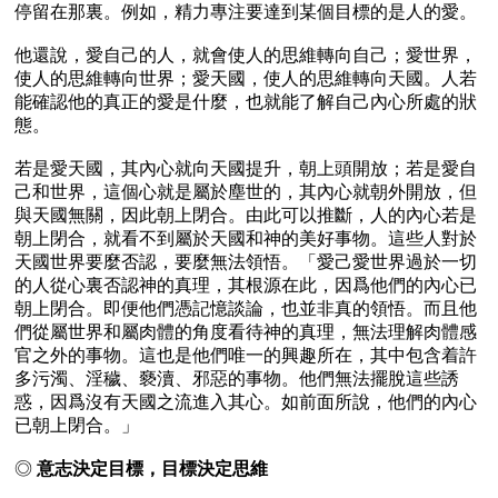
停留在那裏。例如，精力專注要達到某個目標的是人的愛。

他還說，愛自己的人，就會使人的思維轉向自己；愛世界，
使人的思維轉向世界；愛天國，使人的思維轉向天國。人若
能確認他的真正的愛是什麼，也就能了解自己內心所處的狀
態。

若是愛天國，其內心就向天國提升，朝上頭開放；若是愛自
己和世界，這個心就是屬於塵世的，其內心就朝外開放，但
與天國無關，因此朝上閉合。由此可以推斷，人的內心若是
朝上閉合，就看不到屬於天國和神的美好事物。這些人對於
天國世界要麼否認，要麼無法領悟。「愛己愛世界過於一切
的人從心裏否認神的真理，其根源在此，因爲他們的內心已
朝上閉合。即便他們憑記憶談論，也並非真的領悟。而且他
們從屬世界和屬肉體的角度看待神的真理，無法理解肉體感
官之外的事物。這也是他們唯一的興趣所在，其中包含着許
多污濁、淫穢、褻瀆、邪惡的事物。他們無法擺脫這些誘
惑，因爲沒有天國之流進入其心。如前面所說，他們的內心
已朝上閉合。」

◎ 
意志決定目標，目標決定思維