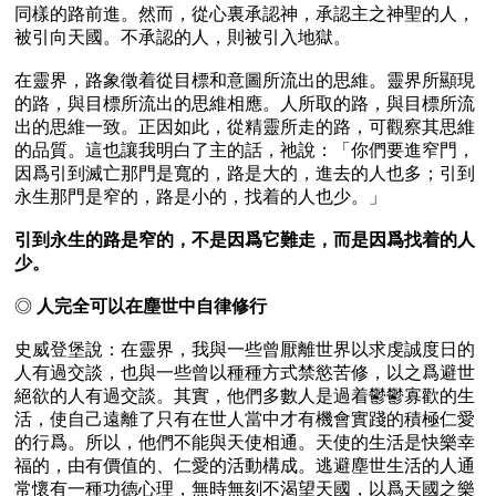
同樣的路前進。然而，從心裏承認神，承認主之神聖的人，
被引向天國。不承認的人，則被引入地獄。

在靈界，路象徵着從目標和意圖所流出的思維。靈界所顯現
的路，與目標所流出的思維相應。人所取的路，與目標所流
出的思維一致。正因如此，從精靈所走的路，可觀察其思維
的品質。這也讓我明白了主的話，祂說：「你們要進窄門，
因爲引到滅亡那門是寬的，路是大的，進去的人也多；引到
永生那門是窄的，路是小的，找着的人也少。」

引到永生的路是窄的，不是因爲它難走，而是因爲找着的人
少。
◎ 
人完全可以在塵世中自律修行
史威登堡說：在靈界，我與一些曾厭離世界以求虔誠度日的
人有過交談，也與一些曾以種種方式禁慾苦修，以之爲避世
絕欲的人有過交談。其實，他們多數人是過着鬱鬱寡歡的生
活，使自己遠離了只有在世人當中才有機會實踐的積極仁愛
的行爲。所以，他們不能與天使相通。天使的生活是快樂幸
福的，由有價值的、仁愛的活動構成。逃避塵世生活的人通
常懷有一種功德心理，無時無刻不渴望天國，以爲天國之樂