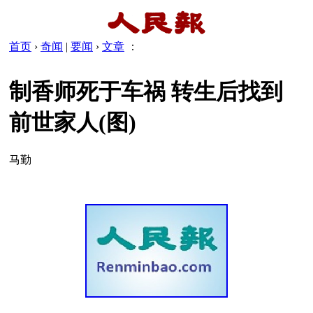
首页
›
奇闻
|
要闻
›
文章
：
制香师死于车祸 转生后找到
前世家人(图)
马勤