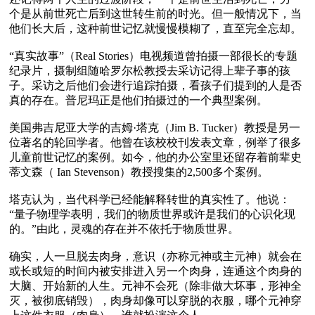
个是从前世死亡后到这世转生前的时光。但一般情况下，当
他们长大后，这种前世记忆就慢慢模糊了，直至完全忘却。

“真实故事”（Real Stories）电视频道曾拍摄一部很长的专题
纪录片，摄制组随哈罗尔松教授去采访记得上辈子事的孩
子。采访之后他们会进行追踪拍摄，看孩子们提到的人是否
真的存在。普尼玛正是他们拍摄过的一个典型案例。

美国弗吉尼亚大学的吉姆·塔克（Jim B. Tucker）教授是另一
位著名的轮回学者。他曾在该校校刊发表文章，例举了很多
儿童前世记忆的案例。如今，他的办公室里还留存着前辈史
蒂文森（ Ian Stevenson）教授搜集的2,500多个案例。

塔克认为，当代科学已经能解释转世的真实性了。他说：
“量子物理学表明，我们的物质世界或许是我们的心识化现
的。”由此，灵魂的存在并不依托于物质世界。

确实，人一旦脱去肉身，意识（亦称元神或主元神）就会在
或长或短的时间内被安排进入另一个肉身，连通这个肉身的
大脑、开始新的人生。元神不会死（除非做大坏事，形神全
灭，被彻底销毁），肉身却像可以穿脱的衣服，哪个元神穿