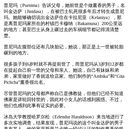
普尼玛（Purnima）告诉父母，她前世是个做薰香的男子，名
叫金达萨（Jinidasa），在被巴士轧死很多年后才转生成普尼
玛。她能够确切说出金达萨住在卡拉尼亚（Kelaniya），那
是离普尼玛家所在的村镇巴卡穆纳（Bakamuna）200公里远
的地方；甚至巴士从身上碾过去的车祸细节都记得清清楚
楚。

普尼玛左腹部位还有几块胎记，她说，那正是上一世被轮胎
碾到的地方。

很多孩子到6岁时就不再提前世了，而普尼玛从3岁到12岁都
在提起自己前一世的父母和亲人。她说，自己有妹妹和弟
弟，家里做好了香就送给店家。他们制作的“Ambika”和“Gita 
Pichcha”薰香很出名。

尽管普尼玛的父母都声称自己是佛教徒，但他们已经不知道
佛家是讲轮回转世的，因此对小女儿的话感到困惑。不过，
他们也感到此事有证实的必要。

冰岛大学教授哈罗尔松（Erlendur Haraldsson）来当地进行了
多次实地调查，结果发现，普尼玛说的这个叫金达萨的男子
真有其人，他的家是斯里兰卡唯一经过认证的制作薰香的世