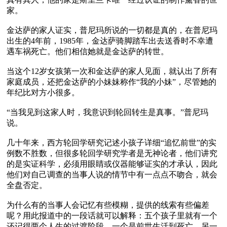
家。

金达萨的家人证实，普尼玛所说的一切都是真的，在普尼玛
出生的4年前，1985年，金达萨骑脚踏车出去送香时不幸遭
遇车祸死亡。他们相信她就是金达萨的转世。

当这个12岁女孩第一次和金达萨的家人见面，就认出了所有
家庭成员，还把金达萨的小妹妹称作“我的小妹”，尽管她的
年纪比对方小很多。

“当我见到这家人时，我意识到轮回转生是真事。”普尼玛
说。

几十年来，西方轮回学研究记述小孩子详细“追忆前世”的实
例数不胜数，但很多轮回学研究学者是无神论者，他们讲究
的是实证科学，必须用眼睛或仪器能够证实的才承认，因此
他们对自己调查的当事人说的情节中有一点点不吻合，就会
全盘否定。

为什么有的当事人会记忆有些模糊，提供的线索有些偏差
呢？用此报道中的一段话就可以解释：五个孩子里就有一个
还记得两个人生的过渡阶段，一个是前世生活到死亡，另一