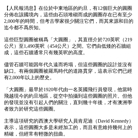
【人民報消息】在位於中東地區的約旦，有12個巨大的圓圈
分佈在該國境內，這些由石頭堆砌而成的圓圈存在已有至少
2,000年的時間，但考古學家很少關注它們，而其來源和目的
迄今都不爲所知。

這些巨型圓圈被稱爲「大圓圈」，其直徑介於720英呎（219
公尺）至1,490英呎（454公尺）之間。它們由低矮的石牆組
成，這些石牆通常只有幾英呎的高度。

儘管石牆可能因年代久遠而坍塌，但這些圓圈的設計並沒有
缺口。有兩個圓圈被羅馬時代的道路貫穿，這表示它們已經
有2,000年以上的歷史。

「大圓圈」最早於1920年代由一名英國飛行員發現，他當時
飛越現今的約旦地區，從空中拍攝到這些圓圈的照片。但他
的發現並沒有引起人們的關注，直到幾十年後，才有澳洲學
者致力於研究這些圓圈。

主導這項研究的西澳大學研究人員肯尼迪（David Kennedy）
表示，這些圓圈大多是未經加工的，而且有意維持幾何上的
精確，但經常有輕微的扭曲。
