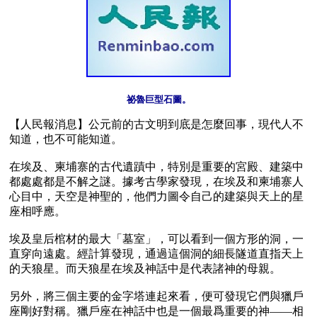
【人民報消息】公元前的古文明到底是怎麼回事，現代人不
知道，也不可能知道。

在埃及、柬埔寨的古代遺蹟中，特別是重要的宮殿、建築中
都處處都是不解之謎。據考古學家發現，在埃及和柬埔寨人
心目中，天空是神聖的，他們力圖令自己的建築與天上的星
座相呼應。

埃及皇后棺材的最大「墓室」，可以看到一個方形的洞，一
直穿向遠處。經計算發現，通過這個洞的細長隧道直指天上
的天狼星。而天狼星在埃及神話中是代表諸神的母親。

另外，將三個主要的金字塔連起來看，便可發現它們與獵戶
座剛好對稱。獵戶座在神話中也是一個最爲重要的神——相