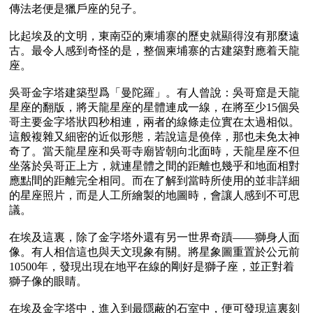
傳法老便是獵戶座的兒子。

比起埃及的文明，東南亞的柬埔寨的歷史就顯得沒有那麼遠
古。最令人感到奇怪的是，整個柬埔寨的古建築對應着天龍
座。

吳哥金字塔建築型爲「曼陀羅」。有人曾說：吳哥窟是天龍
星座的翻版，將天龍星座的星體連成一線，在將至少15個吳
哥主要金字塔狀四秒相連，兩者的線條走位實在太過相似。
這般複雜又細密的近似形態，若說這是僥倖，那也未免太神
奇了。當天龍星座和吳哥寺廟皆朝向北面時，天龍星座不但
坐落於吳哥正上方，就連星體之間的距離也幾乎和地面相對
應點間的距離完全相同。而在了解到當時所使用的並非詳細
的星座照片，而是人工所繪製的地圖時，會讓人感到不可思
議。

在埃及這裏，除了金字塔外還有另一世界奇蹟——獅身人面
像。有人相信這也與天文現象有關。將星象圖重置於公元前
10500年，發現出現在地平在線的剛好是獅子座，並正對着
獅子像的眼睛。 

在埃及金字塔中，進入到最隱蔽的石室中，便可發現這裏刻