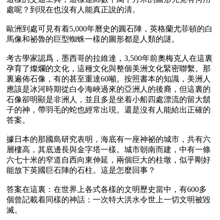
處呢？到現在也沒有人能真正說的清。

歐洲到處可見有着5,000年曆史的圓石陣，英格蘭尤菲頓的白
馬像和祕魯的巨型蜘蛛一樣的圖形都是人類的謎。

考古學家認爲，墨西哥的拉維達，3,500年前奧梅克人在這裏
孕育了燦爛的文化，這種文化與整個美洲文化緊密聯繫。那
裏遍佈石像，有的甚至重達60噸。按照書本的知識，美洲人
應該是冰河時期從白令海峽過來的亞洲人的後裔，但這裏的
石像卻明顯是非洲人，並且多是坐着小船四處漂流的留大鬍
子的神，帶羽毛的蛇也經常出現。還是沒有人能給出正確的
答案。

據日本的那國島研究表明，海底有一座神祕的城市，共有六
層樓高，其底邊長與金字塔一樣。城市朝南而建，中有一條
六七十米的窄道自西向東伸延，兩個巨大的柱墩，似乎剛好
能放下英國巨石陣的石柱。這是怎麼回事？

答案在這裏：在世界上各式各樣的文明歷史當中，有600多
個曾記載着同樣的神話：一次特大洪水令世上一切文明被毀
滅。
