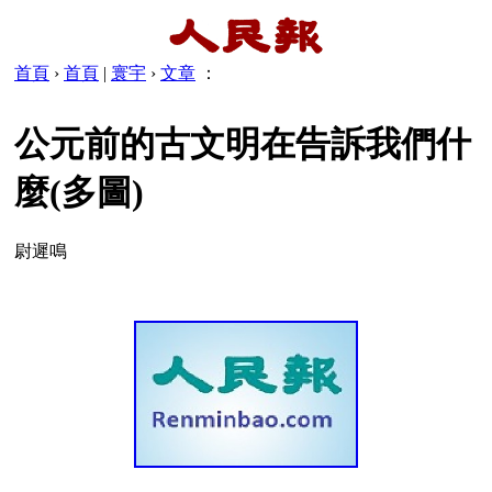
首頁
›
首頁
|
寰宇
›
文章
：
公元前的古文明在告訴我們什
麼(多圖)
尉遲鳴