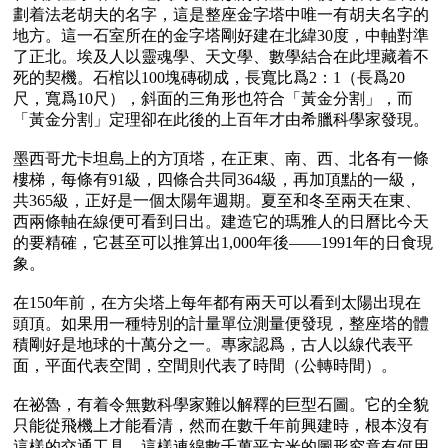
劃着法老胡夫的名字，這是整座金字塔中唯一有胡夫名字的
地方。這一石室所在的金字塔剛好建在北緯30度，中軸對準
了正北。埃及人以靈魂學、天文學、數學結合在此埋藏着不
死的契機。石棺以100塊磚砌成，長寬比爲2：1（長爲20
尺，寬爲10尺），斜面的三角形也符合「黃金分割」，而
「黃金分割」定理卻在此後的上百年才由希臘科學家發現。

墨西哥尤卡坦島上的方頂塔，在正東、南、西、北各有一條
樓梯，每條有91級，四條合共同364級，再加頂點的一級，
共365級，正好是一個太陽年週期。夏至和冬至兩天在東、
西兩條軸在線便可看到日出。建造它的瑪雅人的日曆比今天
的要精確，它甚至可以推算出1,000年後——1991年的日食現
象。

在150年前，在方尖塔上每年都有兩天可以看到太陽出現在
頭頂。如果用一種特別的計量單位測量便發現，整座塔的體
積剛好是地球的十萬分之一。專家認爲，古人以線代表平
面，平面代表空間，空間則代表了時間（公轉時間）。

在祕魯，有着令無數科學家難以解釋的巨型石圖。它的全貌
只能從飛機上才能看清，然而在數千年前興建時，根本沒有
這樣的交通工具，這樣連綿數千萬平方米的圖形究竟有何用