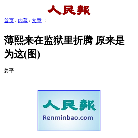
首页
›
内幕
›
文章
：
薄熙来在监狱里折腾 原来是
为这(图)
姜平