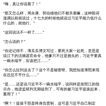
“嗨，真让你说着了！”

“那又怎么样，周永康、郭伯雄他们不都关着嘛，这种陈词
滥调以前就说过，十七大的时候他就说过习近平能力低什么
什么的，就他行。”

“这回说法不一样了……”

“怎么说的？”

“你还记得不，薄瓜瓜博文写过，要死大家一起死，意思是
说江下的活摘器官命令，他爹只不过是挑头的，习近平要真
一碗水端平，应该把江……”

“你怎么扯到这去了？这个不是秘密呀。我想知道薄熙来现
在忿忿不平什么……”

“是……还是说习近平不一碗水端平，说同样是按照江的指
示办，他进监狱判无期徒刑了，可有的被习近平提拔起来，
重用了！”

“啊？！提拔干部是终身负责制，这可是习近平自己制定