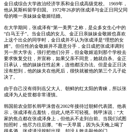
金日成综合大学政治经济学系和金日成高级党校。 1969年，
他从莫斯科留学归国。 1972年26岁的张成泽与金正日同父同
母的唯一亲妹妹金敬姬结婚。

在大学期间，张成泽有“第一美男”之称，是众多女生心中的
“白马王子”。当金日成的女儿、金正日亲妹妹金敬姬也喜欢
上这个出众的同学时，金日成并不认为张成泽是“理想的女
婿”。但任性的金敬姬并不愿意分手，金日成把张成泽调到
另一所大学去，强行把他们分开，但金敬姬追到那个学校去
要求恢复交往，并宣称，如果父亲不同意，她就自杀。金正
日承认，他的妹妹任性起来，连他都没办法。但是金正日决
没有想到，他的妹夫在他死后，很快就被他的第三个儿子处
决了。

由于自己没有得到岳父大人、朝鲜的红太阳的青睐，所以张
成泽为人处世都非常谨慎。

韩国前农业部长韩甲洙曾在2002年接待过朝鲜代表团。他表
示，张成泽有点羞怯，但此人绝不可轻视。韩甲洙说：“大
家的焦点都在张成泽身上，但他从不走到台前。当我们试图
拍照时，他尽力往后挪。”有一天早晨，因为头天晚上喝了
很多酒，张成泽没按时出现，却没人敢去敲他的门。
