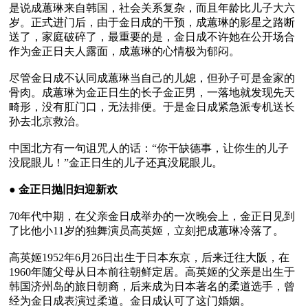
是说成蕙琳来自韩国，社会关系复杂，而且年龄比儿子大六
岁。正式进门后，由于金日成的干预，成蕙琳的影星之路断
送了，家庭破碎了，最重要的是，金日成不许她在公开场合
作为金正日夫人露面，成蕙琳的心情极为郁闷。

尽管金日成不认同成蕙琳当自己的儿媳，但孙子可是金家的
骨肉。成蕙琳为金正日生的长子金正男，一落地就发现先天
畸形，没有肛门口，无法排便。于是金日成紧急派专机送长
孙去北京救治。

中国北方有一句诅咒人的话：“你干缺德事，让你生的儿子
没屁眼儿！”金正日生的儿子还真没屁眼儿。

● 
金正日抛旧妇迎新欢
70年代中期，在父亲金日成举办的一次晚会上，金正日见到
了比他小11岁的独舞演员高英姬，立刻把成蕙琳冷落了。

高英姬1952年6月26日出生于日本东京，后来迁往大阪，在
1960年随父母从日本前往朝鲜定居。高英姬的父亲是出生于
韩国济州岛的旅日朝裔，后来成为日本著名的柔道选手，曾
经为金日成表演过柔道。金日成认可了这门婚姻。
