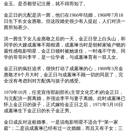
金玉。是否都登记注册，就不得而知了。

金正日的元配是洪一茜，他们在1966年结婚，1968年7月18
日生下长女金惠敬。但这段婚史很少有人提起，人们对洪一
茜所知甚少。

洪一茜生下女儿金惠敬之后的一天，金正日登上白头山，和
同学的大嫂成蕙琳不期相遇，成蕙琳当时是朝鲜家喻户晓的
最性感电影明星，金正日顿时被她迷住，一时魂不守舍。同
学的哥哥叫李平，是一位学者，与成蕙琳育有一双儿女。

金正日的疯狂追求，很快打动了成蕙琳的心，1969年3月金
惠敬才8个月大时，金正日与成蕙琳不顾一切的同居了，完
全没有考虑到对方配偶与孩子的感受。

1970年10月，任党宣传部副部长(主管文化艺术)的金正日，
与元配洪一茜离婚，并强迫李平与妻子离婚。此时成蕙琳已
怀上金正日的孩子，正式嫁给金正日之后，1971年5月10日
成蕙琳生下金正日的长子金正男。

金日成反对这桩婚事。一是说电影明星不适合于“第一家
庭”；二是说成蕙琳已经有过一次婚姻，而且又有子女；三