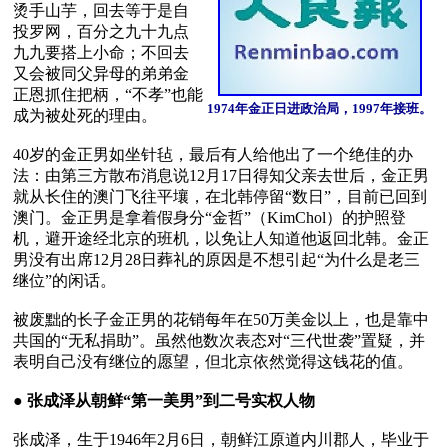
烫手山芋，回去等于是自
投罗网，百分之九十九点
九九要搭上小命；不回去
又会被同父异母的弟弟金
正恩抓住把柄，“不孝”也能
1974年金正日进政治局，1997年接班。
成为被处死的理由。

40岁的金正男如坐针毡，最后有人给他出了一个绝佳的办
法：由第三方散布消息说12月17日得知父亲去世后，金正男
就从长住的澳门飞往平壤，在北韩停留“数日”，目前已回到
澳门。金正男是拿着假身分“金哲”（KimChol）的护照登
机，避开途经北京的班机，以免让人知道他返回北韩。金正
男没有出席12月28日葬礼的原因是不想引起“为什么是老三
继位”的闲话。

被废黜的长子金正男的花销每年在50万美金以上，也是靠中
共国的“无私捐助”。虽然他数次表态对“三代世袭”置疑，并
表明自己没有继位的愿望，但北京依然觉得这钱花的值。

● 
张成泽从朝鲜“第一美男”到二号实权人物
张成泽，生于1946年2月6日，朝鲜江原道内川郡人，毕业于