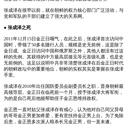
张成泽在很早以前，就在朝鲜的权力核心部门广泛活动，与
党和军队的干部们建立了强大的关系网。

● 
张成泽之死
2011年12月15日金正日咽气，在此之后，张成泽首次访问中
国时，带领了50多名随行人员，规模是史无前例，这是除了
金日成、金正日访问中国和俄罗斯之外，其他人都没有过这
样的先例。其获得的中方最高层接见等元首级礼遇，也是史
无前例的。这足以说明中共非常清楚张成泽在后金正日时代
的朝鲜政坛中的重要地位，朝鲜的实权其实是掌握在张成泽
手里。

张成泽在2010年出任国防委员会副委员长之职，晋身朝鲜最
高领导层。金正日在临死前一个月，授予张成泽大将军衔，
为的是自己死后他能帮助侄子金正恩维持政权。

金正恩一直对姑父张成泽存有戒心，认为他对自己同父异母
的哥哥金正男更加疼爱，更有意扶持金正男上台。为了免除
后患，金正恩多次派人暗杀长兄金正男，但一直未遂。
