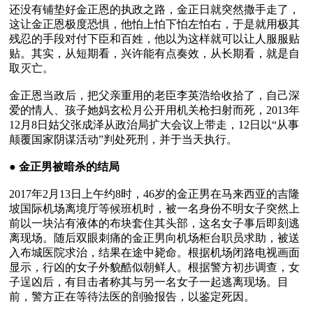
还没有铺垫好金正恩的执政之路，金正日就突然撒手走了，
这让金正恩极度恐惧，他怕上怕下怕左怕右，于是就用极其
残忍的手段对付下臣和百姓，他以为这样就可以让人服服贴
贴。其实，从短期看，兴许能有点奏效，从长期看，就是自
取灭亡。

金正恩当政后，把父亲重用的老臣李英浩给收拾了，自己深
爱的情人、孩子她妈玄松月公开用机关枪扫射而死，2013年
12月8日姑父张成泽从政治局扩大会议上带走，12日以“从事
颠覆国家阴谋活动”判处死刑，并于当天执行。

● 
金正男被暗杀的结局
2017年2月13日上午约8时，46岁的金正男在马来西亚的吉隆
坡国际机场离境厅等候班机时，被一名身份不明女子突然上
前以一块沾有液体的布块套住其头部，这名女子事后即刻逃
离现场。随后双眼刺痛的金正男向机场柜台职员求助，被送
入布城医院求治，结果在途中毙命。根据机场闭路电视画面
显示，行凶的女子外貌酷似朝鲜人。根据警方初步调查，女
子逞凶后，有目击者称其与另一名女子一起逃离现场。目
前，警方正在等待法医的剖验报告，以鉴定死因。
