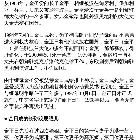
从1988年，金圣爱的长子金平一相继被派往匈牙利、保加利
亚、芬兰，后来又被派往波兰。金圣爱次子金英一是朝鲜驻
德大使馆的一名参事。女儿金敬珍也随外派奥地利的大使丈
夫金光燮在国外。

1994年7月8日金日成死，为了彻底阻止同父异母的两个弟弟
进入到权力核心，金正日将他们流放在国外，金平日（金平
一）担任驻波兰大使20多年不能回国；金英一郁郁寡欢，得
肝硬化，于2000年5月死于德国。 1979年起，金敬珍一直和
丈夫在朝鲜驻捷克斯洛伐克使馆工作，东欧剧变后到朝鲜驻
奥地利使馆工作，不许回国。

由于继母金圣爱被父亲金日成给推上神坛，金日成死后，金
圣爱派系认为应该由她替补朝鲜劳动党总书记之职。金正日
与继母明争暗斗了三年多，1997年10月8日，金正日才正式
就任，中文名字正式定为“金正日”。 1998年以后，金圣爱的
名字就几乎再没出现过。

● 
金日成的长孙没屁眼儿
金正日先后有过四次婚姻。金正日的第一位妻子为洪一茜，
第二位妻子为成蕙琳，第三位妻子为高英姬，第四位妻子是