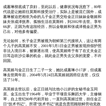
成蕙琳彻底成了弃妇，至此以后，健康状况每况愈下，80年
代说是让她前往莫斯科接受治疗，实际上是被流亡国外，成
蕙琳被迫把相依为命的儿子金正男交给金正日妹妹金敬姬和
妹夫张成泽抚养。孤独生活在莫斯科，到2002年去世。享年
66岁。正因为有这段经历，所以金敬姬和张成泽视金正男为
己出，对他多有偏爱。

无论如何，长子金正男被视为朝鲜第三代接班人，这让有两
个儿子的高英姬不安，2001年5月1日金正男被发现持假护照
非法入境日本，被驱逐出境，使高英姬终于有了在丈夫金正
日耳边吹沙尘暴的机会，就此金正男失去父亲的宠爱，不许
回国。

高英姬与金正日生了二子一女，她比成蕙琳小17岁，但成蕙
琳去世两年后，2004年5月24日高英姬就因癌症去世，仅仅
活了51年。

高英姬去世以后，金正日就与比他小22岁的女秘书金玉同
居。金玉出生于1964年，毕业于平壤音乐舞蹈大学，主修钢
琴，自上世纪80年代初开始，一直到高英姬过世，担任金正
日“技术书记”。所谓“技术书记”就是负责照顾朝鲜劳动党政