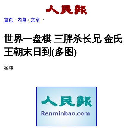
首页
›
内幕
›
文章
：
世界一盘棋 三胖杀长兄 金氏
王朝末日到(多图)
瞿咫