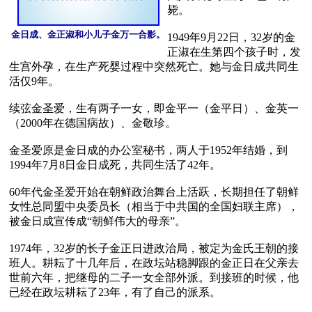
毙。

金日成、金正淑和小儿子金万一合影。
1949年9月22日，32岁的金
正淑在生第四个孩子时，发
生宫外孕，在生产死婴过程中突然死亡。她与金日成共同生
活仅9年。

续弦金圣爱，生有两子一女，即金平一（金平日）、金英一
（2000年在德国病故）、金敬珍。

金圣爱原是金日成的办公室秘书，两人于1952年结婚，到
1994年7月8日金日成死，共同生活了42年。

60年代金圣爱开始在朝鲜政治舞台上活跃，长期担任了朝鲜
女性总同盟中央委员长（相当于中共国的全国妇联主席），
被金日成宣传成“朝鲜伟大的母亲”。

1974年，32岁的长子金正日进政治局，被定为金氏王朝的接
班人。耕耘了十几年后，在政坛站稳脚跟的金正日在父亲去
世前六年，把继母的二子一女全部外派。到接班的时候，他
已经在政坛耕耘了23年，有了自己的派系。
