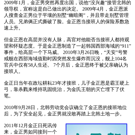
2009年1月，金正男突然再度出国，说他“没兴趣”接管北韩的
领导权，宣称这是自己做出的决定。 2009年4月，金正恩派
人搜查金正男位于平壤的别墅“幽暗阁”，并且带走别墅管理
人员。兄弟俩正式撕破了脸。金正恩当接班人的保险系数急
速上升。

但金正恩在高层并没有人脉，高官对他能否当接班人都持观
望和怀疑态度。于是金正恩制造了一起韩国西部海域的“911”
事件，给高层一个下马威。 2010年3月26日晚，“天安”号警
戒舰在西部海域值勤时因突然发生爆炸而沉没，舰上104名
官兵中仅有58人生还。 7个月后，金正恩终于被父亲确认为
接班人。

金正日当年在政坛耕耘23年才接班，儿子金正恩是霸王硬上
弓，靠杀戮来维持巩固统治，为金氏王朝的灭亡埋下了伏
笔。

2010年9月28日，北韩劳动党会议确立了金正恩的接班地位
后，为了安全起见，金正男就没敢再踏上北韩土地一步。

2011年12月金正日死讯传
来，金正男如同接到一个