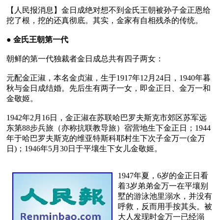
【人民报消息】金日成绝对想不到金氏王朝被孙子金正恩给
挖了根，挖的还真彻底。其实，金家有自相残杀的传统。

● 
金氏王朝第一代
朝鲜的第一代独裁者金日成总共有四子两女：

元配金正淑，本名金贞淑，生于1917年12月24日，1940年暮
秋与金日成结婚。先后生有两子一女，即金正日、金万一和
金敬姬。

1942年2月16日，金正淑在苏联哈巴罗夫斯克市郊区苏军远
东第88步兵旅（亦称抗联教导旅）宿营地生下金正日；1944
年于哈巴罗夫斯克的维亚特斯科耶村生下次子金万一(金万
日)；1946年5月30日于平壤生下女儿金敬姬。 

1947年夏，6岁的金正日看
着3岁弟弟金万一在平壤别
墅的游泳池里溺水，并没有
呼救，反而用手按其头。被
大人发现时金万一已经溺