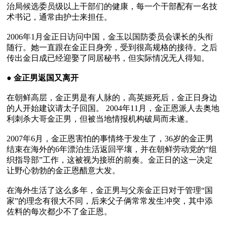
治局候选委员级以上干部们的健康，每一个干部配有一名技
术书记，通常由护士来担任。

2006年1月金正日访问中国，金玉以国防委员会课长的头衔
随行。她一直跟在金正日身旁，受到很高规格的接待。之后
传出金日成已经迎娶了同居秘书，但实际情况无人得知。

● 
金正男返国又离开
在朝鲜高层，金正男是有人脉的，高英姬死后，金正日身边
的人开始建议请太子回国。 2004年11月，金正恩派人去奥地
利刺杀大哥金正男，但被当地情报机构破局而未遂。

2007年6月，金正恩害怕的事情终于发生了，36岁的金正男
结束在海外的6年漂泊生活返回平壤，并在朝鲜劳动党的“组
织指导部”工作，这被视为接班的前奏。金正日的这一决定
让野心勃勃的金正恩醋意大发。

在海外生活了这么多年，金正男与父亲金正日对于管理“国
家”的理念有很大不同，后来父子俩常常发生冲突，其中添
佐料的每次都少不了金正恩。
