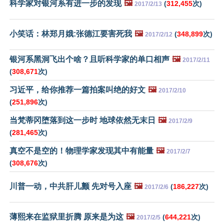
科学家对银河系有进一步的发现
🖼️
(
312,455
次)
2017/2/13
小笑话：林郑月娥:张德江要害死我
🖼️
(
348,899
次)
2017/2/12
银河系黑洞飞出个啥？且听科学家的单口相声
🖼️
2017/2/11
(
308,671
次)
习近平，给你推荐一篇拍案叫绝的好文
🖼️
2017/2/10
(
251,896
次)
当梵蒂冈堕落到这一步时 地球依然无末日
🖼️
2017/2/9
(
281,465
次)
真空不是空的！物理学家发现其中有能量
🖼️
2017/2/7
(
308,676
次)
川普一动，中共肝儿颤 先对号入座
🖼️
(
186,227
次)
2017/2/6
薄熙来在监狱里折腾 原来是为这
🖼️
(
644,221
次)
2017/2/5