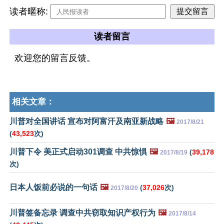
读者暱称:
读者留言
欢迎您的留言反馈。
相关文章：
川普对全国讲话 宣布对阿富汗及南亚新战略
🖼️
2017/8/21
(
43,523
次)
川普下令 美正式启动301调查 中共惊惧
🖼️
(
39,178
2017/8/19
次)
日本人饭前必说的一句话
🖼️
(
37,026
次)
2017/8/20
川普签备忘录 调查中共窃取知识产权行为
🖼️
2017/8/14