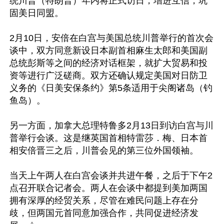
统川普（特朗普）年内将正式访日，增进互信，巩
固美日同盟。

2月10日，安倍在白宫与美国总统川普举行的首次会
谈中，双方同意新设日本副首相麻生太郎和美国副
总统彭斯等之间的经济对话框架，就扩大贸易和投
资等进行广泛磋商。双方还确认规定美国对日防卫
义务的《日美安保条约》第5条适用于尖阁诸岛（钓
鱼岛）。

另一方面，加拿大总理特鲁多2月13日到访白宫与川
普举行会谈。这是继英国首相特雷莎．梅、日本首
相安倍晋三之后，川普会见的第三位外国领袖。

当天上午两人在白宫会谈并共进午餐，之后于下午2
点召开联合记者会。两人在会谈中都提到美加两国
拥有深厚的经贸关系，尽管在难民问题上存在分
歧，但两国元首同意加强合作，共同促进经济发