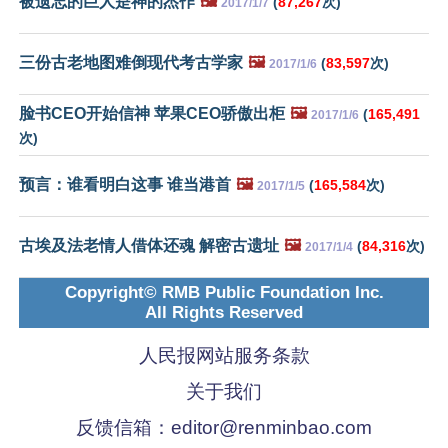
被遗忘的巨人是神的杰作
🖼️
(
87,267
次)
2017/1/7
三份古老地图难倒现代考古学家
🖼️
(
83,597
次)
2017/1/6
脸书CEO开始信神 苹果CEO骄傲出柜
🖼️
(
165,491
2017/1/6
次)
预言：谁看明白这事 谁当港首
🖼️
(
165,584
次)
2017/1/5
古埃及法老情人借体还魂 解密古遗址
🖼️
(
84,316
次)
2017/1/4
Copyright© RMB Public Foundation Inc.
All Rights Reserved
人民报网站服务条款
关于我们
反馈信箱：
editor@renminbao.com