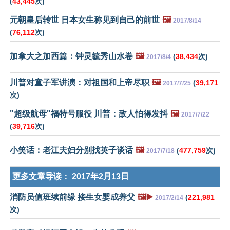
(
43,445
次)
元朝皇后转世 日本女生称见到自己的前世
🖼️
2017/8/14
(
76,112
次)
加拿大之加西篇：钟灵毓秀山水卷
🖼️
(
38,434
次)
2017/8/4
川普对童子军讲演：对祖国和上帝尽职
🖼️
(
39,171
2017/7/25
次)
"超级航母"福特号服役 川普：敌人怕得发抖
🖼️
2017/7/22
(
39,716
次)
小笑话：老江夫妇分别找英子谈话
🖼️
(
477,759
次)
2017/7/18
更多文章导读：
2017年2月13日
消防员值班续前缘 接生女婴成养父
🖼️▶️
(
221,981
2017/2/14
次)