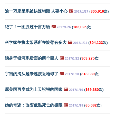
逾一万座星系被快速销毁 人要小心
🖼️
(
305,916
次)
2017/1/27
绝了！一图胜过千言万语
🖼️
(
182,625
次)
2017/1/26
科学家争执太阳系所在旋臂有多大
🖼️
(
304,123
次)
2017/1/24
隐身于银河系后面的两个巨人
🖼️
(
303,275
次)
2017/1/22
宇宙的淘汰越来越接近地球了
🖼️
(
318,689
次)
2017/1/20
愿美国再度成为上天祝福的国家
🖼️
(
169,680
次)
2017/1/19
她的奇迹：改变低温死亡的极限
🖼️
(
65,082
次)
2017/1/18