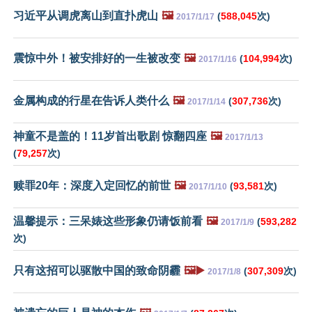
习近平从调虎离山到直扑虎山
🖼️
(
588,045
次)
2017/1/17
震惊中外！被安排好的一生被改变
🖼️
(
104,994
次)
2017/1/16
金属构成的行星在告诉人类什么
🖼️
(
307,736
次)
2017/1/14
神童不是盖的！11岁首出歌剧 惊翻四座
🖼️
2017/1/13
(
79,257
次)
赎罪20年：深度入定回忆的前世
🖼️
(
93,581
次)
2017/1/10
温馨提示：三呆婊这些形象仍请饭前看
🖼️
(
593,282
2017/1/9
次)
只有这招可以驱散中国的致命阴霾
🖼️▶️
(
307,309
次)
2017/1/8