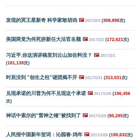
发现的冥王星新奇 科学家敢胡诌
🖼️
(
308,896
次)
2017/2/3
美国两党为何死拼新任大法官名额
🖼️
(
172,621
次)
2017/2/2
习近平,你这演讲稿里刘云山加佐料没？
🖼️
2017/2/1
(
181,139
次)
时辰没到 "创生之柱"谜团揭不开
🖼️
(
313,031
次)
2017/1/31
兑现承诺的川普为何不兑现这个承诺
🖼️
(
196,456
2017/1/30
次)
神话中索尔的"雷神之锤"被找到了
🖼️
(
90,285
次)
2017/1/29
人民报中国新年贺词：沁园春·鸡年
🖼️
(
190,632
次)
2017/1/28