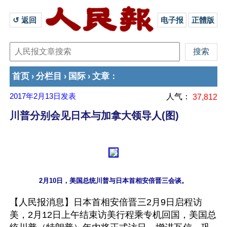
↺ 返回 
电子报
正體版
首页
分栏目
国际
文章
›
›
›
：
2017年2月13日
发表
人气：
37,812
川普分别会见日本与加拿大领导人(图)
【人民报消息】日本首相安倍晋三2月9日启程访
美，2月12日上午结束访美行程乘专机回国，美国总