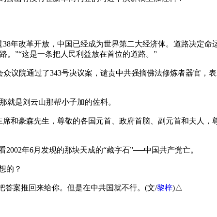
过38年改革开放，中国已经成为世界第二大经济体。道路决定命
。”“这是一条把人民利益放在首位的道路。”

国国会众议院通过了343号决议案，谴责中共强摘佛法修炼者器官
那就是刘云山那帮小子加的佐料。

主席和豪森先生，尊敬的各国元首、政府首脑、副元首和夫人，
002年6月发现的那块天成的“藏字石”──中国共产党亡。

的？

把答案推回来给你。但是在中共国就不行。(文/
黎梓
)△
