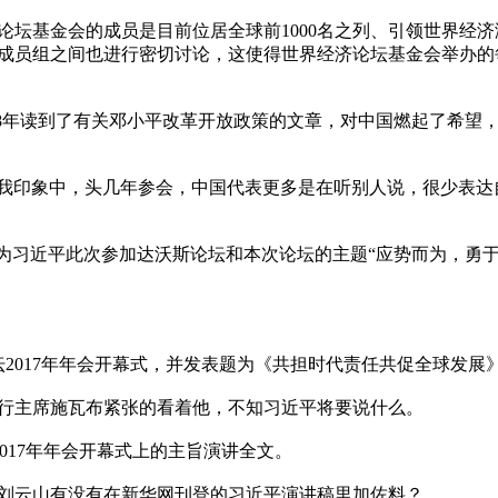
论坛基金会的成员是目前位居全球前1000名之列、引领世界经
成员组之间也进行密切讨论，这使得世界经济论坛基金会举办的
78年读到了有关邓小平改革开放政策的文章，对中国燃起了希望，
“在我印象中，头几年参会，中国代表更多是在听别人说，很少表
布认为习近平此次参加达沃斯论坛和本次论坛的主题“应势而为，勇
2017年年会开幕式，并发表题为《共担时代责任共促全球发展》
行主席施瓦布紧张的看着他，不知习近平将要说什么。

坛2017年年会开幕式上的主旨演讲全文。

刘云山有没有在新华网刊登的习近平演讲稿里加佐料？
