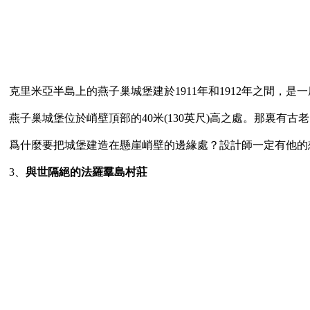
克里米亞半島上的燕子巢城堡建於1911年和1912年之間，是一座
燕子巢城堡位於峭壁頂部的40米(130英尺)高之處。那裏有古
爲什麼要把城堡建造在懸崖峭壁的邊緣處？設計師一定有他的
3、
與世隔絕的法羅羣島村莊