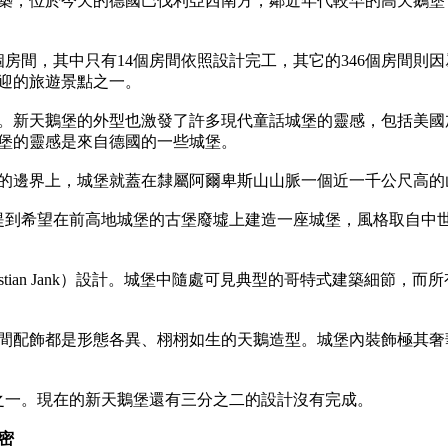
於今天的德國巴伐利亞西南方，鄰近年代較早的高天鵝堡（Schloss
房間，其中只有14個房間依照設計完工，其它的346個房間則因
迎的旅遊景點之一。

。新天鵝堡的外型也激發了許多現代童話城堡的靈感，包括美國
堡的靈感是來自德國的一些城堡。

的邊界上，城堡就蓋在隸屬阿爾卑斯山山脈一個近一千公尺高的山
二世提到希望在前高地城堡的古堡廢墟上建造一座城堡，風格取自
stian Jank）設計。城堡中隨處可見典型的哥特式建築細節
間配飾都是形態各異、栩栩如生的天鵝造型。城堡內裝飾極其奢
分之一。現在的新天鵝堡還有三分之二的設計沒有完成。

祕密