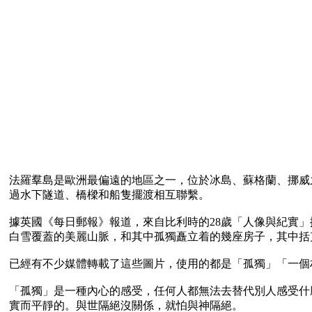
法羅羣島是歐洲最偏遠的地區之一，位於冰島、蘇格蘭、挪威
過水下隧道、橋樑和船隻擺渡相互聯繫。

據英國《每日郵報》報道，來自比利時的28歲「人像與紀實」攝影師凱文
白雪覆蓋的美麗山脈，和其中孤獨矗立着的幾座房子，其中括克依雅（K
已經有不少媒體轉載了這些圖片，使用的都是「孤獨」「一個
「孤獨」是一種內心的感受，任何人都無法去替代別人感受什
實而平靜的。與世隔絕沒關係，就怕與神隔絕。 
