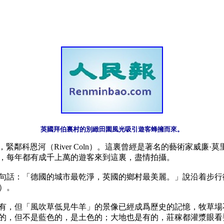
英國拜伯裏村的別緻田園風光吸引遊客蜂擁而來。
ury），緊鄰科恩河（River Coln）。這裏曾經是著名的藝術
，每年都有成千上萬的遊客來到這裏，盡情拍攝。

句話：「德國的城市最乾淨，英國的鄉村最美麗。」說沿着步行
。

有，但「風吹草低見牛羊」的景像已經成爲歷史的記憶，牧草場
的，但不是藍色的，是土色的；大地也是有的，莊稼都灌漿眼看