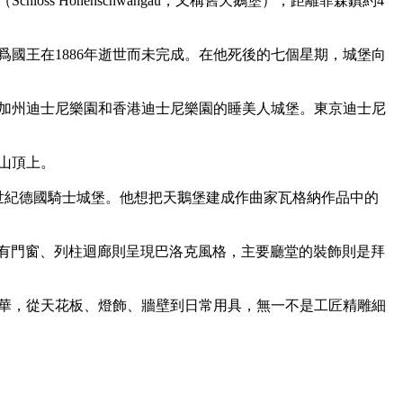
 Hohenschwangau，又稱舊天鵝堡），距離菲森鎮約4
爲國王在1886年逝世而未完成。在他死後的七個星期，城堡向
加州迪士尼樂園和香港迪士尼樂園的睡美人城堡。東京迪士尼
頂上。

中世紀德國騎士城堡。他想把天鵝堡建成作曲家瓦格納作品中的
，而所有門窗、列柱迴廊則呈現巴洛克風格，主要廳堂的裝飾則是拜
華，從天花板、燈飾、牆壁到日常用具，無一不是工匠精雕細