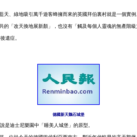
藍天、綠地吸引萬千遊客蜂擁而來的英國拜伯裏村就是一個實例。
共的「改天換地展新顏」，也沒有「觸及每個人靈魂的無產階級
德國新天鵝石城堡
9世紀，據說是迪士尼樂園中「睡美人城堡」的原型。
