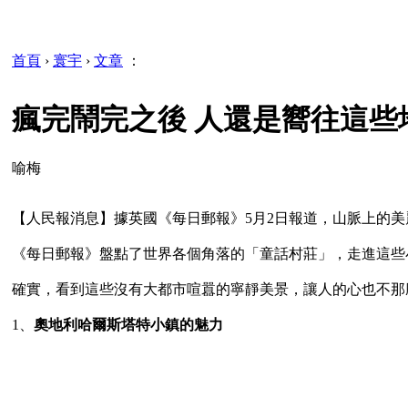
首頁
›
寰宇
›
文章
：
瘋完鬧完之後 人還是嚮往這些地
喻梅
【人民報消息】據英國《每日郵報》5月2日報道，山脈上的
《每日郵報》盤點了世界各個角落的「童話村莊」，走進這些
確實，看到這些沒有大都市喧囂的寧靜美景，讓人的心也不那
1、
奧地利哈爾斯塔特小鎮的魅力