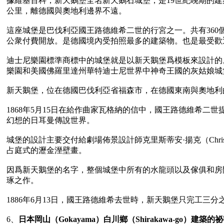
據維基百科，新天鵝堡全名新天鵝石城堡，是19世紀晚期的建築，位
公里，離德國與奧地利邊界不遠。

這座城堡是巴伐利亞國王路德維希二世的行宮之一。共有360個
公衆付費開放。是德國境內受拍照最多的建築物。也是最受歡
迪士尼樂園標準商標中的城堡就是以新天鵝堡爲模板來設計的
樂園和美國佛羅里達州華特迪士尼世界中神奇王國的灰姑娘城
新天鵝堡，位在德國巴伐利亞省福森市，在德國東南與奧地利
1868年5月15日在給作曲家瓦格納的信中，國王路德維希
幻想的日耳曼傳說世界。

城堡的設計主要交付給劇場佈景設計師克里斯蒂安·揚克（Chri
占庭式的瀝金溼壁畫。

因爲新天鵝堡的名字，整個城堡中所有的水龍頭以及傢俱和房
琢之作。

1886年6月13日，國王路德維希去世時，新天鵝堡只完工三
6、
日本岡山（Gokayama）白川鄉（Shirakawa-go）建築的