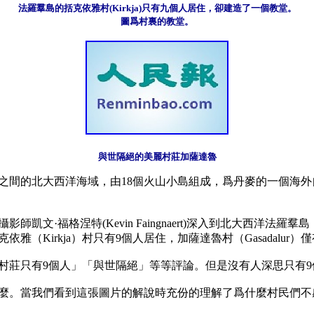
法羅羣島的括克依雅村(Kirkja)只有九個人居住，卻建造了一個教堂。

圖爲村裏的教堂。
與世隔絕的美麗村莊加薩達魯
之間的北大西洋海域，由18個火山小島組成，爲丹麥的一個海外
·福格涅特(Kevin Faingnaert)深入到北大西洋法羅羣島（
irkja）村只有9個人居住，加薩達魯村（Gasadalur）僅
村莊只有9個人」「與世隔絕」等等評論。但是沒有人深思只有9
麼。當我們看到這張圖片的解說時充份的理解了爲什麼村民們不