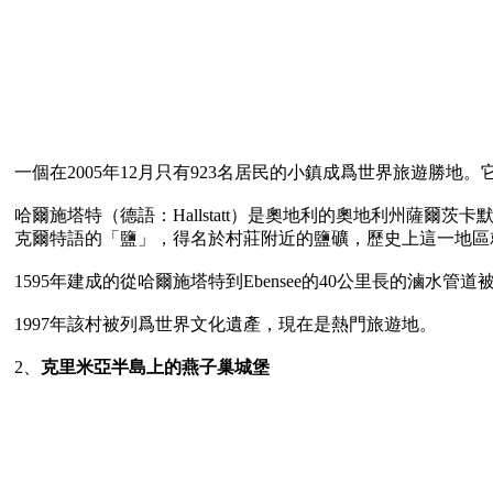
一個在2005年12月只有923名居民的小鎮成爲世界旅遊勝
哈爾施塔特（德語：Hallstatt）是奧地利的奧地利州薩爾
克爾特語的「鹽」，得名於村莊附近的鹽礦，歷史上這一地區
1595年建成的從哈爾施塔特到Ebensee的40公里長的滷水
1997年該村被列爲世界文化遺產，現在是熱門旅遊地。

2、
克里米亞半島上的燕子巢城堡 