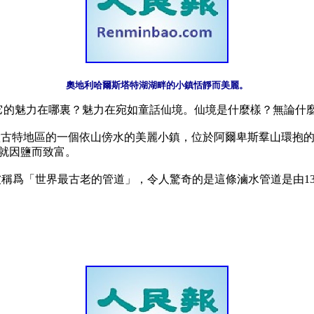
奧地利哈爾斯塔特湖湖畔的小鎮恬靜而美麗。
地。它的魅力在哪裏？魅力在宛如童話仙境。仙境是什麼樣？無論什
茨卡默古特地區的一個依山傍水的美麗小鎮，位於阿爾卑斯羣山環抱的
就因鹽而致富。

管道被稱爲「世界最古老的管道」，令人驚奇的是這條滷水管道是由13,