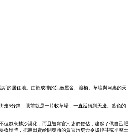
家威廉·莫里斯的居住地。由於成排的別緻屋舍、渡橋、草壇與河裏的天
街走5分鐘，眼前就是一片牧草場，一直延續到天邊。藍色的
不但越來越沙漠化，而且被貪官污吏們侵佔，建起了供自己肥
要收穫時，把農田賣給開發商的貪官污吏命令拔掉莊稼平整土