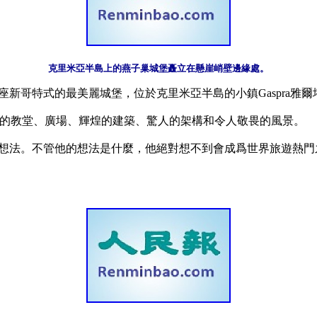
克里米亞半島上的燕子巢城堡矗立在懸崖峭壁邊緣處。
新哥特式的最美麗城堡，位於克里米亞半島的小鎮Gaspra雅爾塔和A
老的教堂、廣場、輝煌的建築、驚人的架構和令人敬畏的風景。 

想法。不管他的想法是什麼，他絕對想不到會成爲世界旅遊熱門