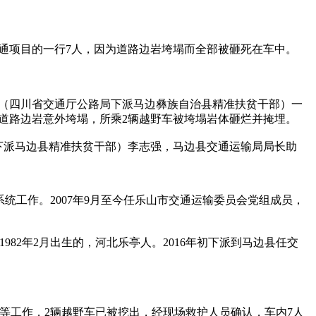
。
通项目的一行7人，因为道路边岩垮塌而全部被砸死在车中。

强（四川省交通厅公路局下派马边彝族自治县精准扶贫干部）一
突遇道路边岩意外垮塌，所乘2辆越野车被垮塌岩体砸烂并掩埋。

下派马边县精准扶贫干部）李志强，马边县交通运输局局长助
通系统工作。2007年9月至今任乐山市交通运输委员会党组成员，
82年2月出生的，河北乐亭人。2016年初下派到马边县任交
等工作，2辆越野车已被挖出，经现场救护人员确认，车内7人