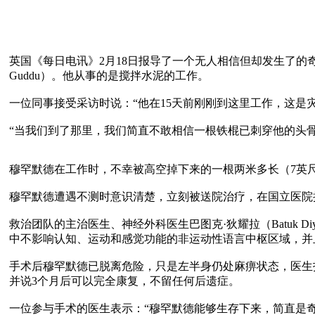
英国《每日电讯》2月18日报导了一个无人相信但却发生了的奇事
Guddu）。他从事的是搅拌水泥的工作。 

一位同事接受采访时说：“他在15天前刚刚到这里工作，这是
“当我们到了那里，我们简直不敢相信一根铁棍已刺穿他的头骨
穆罕默德在工作时，不幸被高空掉下来的一根两米多长（7英
穆罕默德遭遇不测时意识清楚，立刻被送院治疗，在国立医院
救治团队的主治医生、神经外科医生巴图克·狄耀拉（Batuk 
中不影响认知、运动和感觉功能的非运动性语言中枢区域，并
手术后穆罕默德已脱离危险，只是左半身仍处麻痹状态，医生
并说3个月后可以完全康复，不留任何后遗症。

一位参与手术的医生表示：“穆罕默德能够生存下来，简直是奇迹