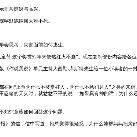
非常惊讶与高兴。 

穆罕默德纯属大难不死。

学会思考，灾害面前如何逃生。

“儿童节 这个奖赏52年来依然红火不衰”。现在复制部份内容给各
童版《你说我说》单元主持人西勒-库斯特先生给一位小读者的
都在问“上帝为什么不奖赏好人，为什么不惩罚坏人”之类的来
不忍睹的天灾时，就忿忿不平的说：“如果真有神的话，为什么
知究竟该如何回答这个问题。 

论坛报》的信，信中写道，她总觉得很疑惑，为什么她帮妈妈把烤