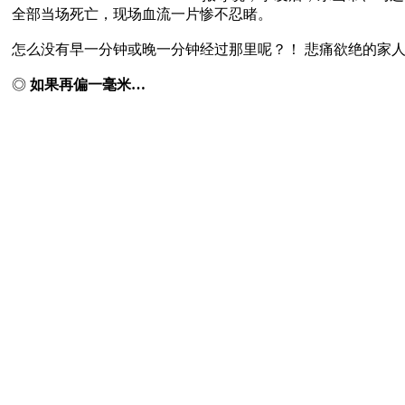
全部当场死亡，现场血流一片惨不忍睹。

怎么没有早一分钟或晚一分钟经过那里呢？！ 悲痛欲绝的家人
◎ 
如果再偏一毫米…