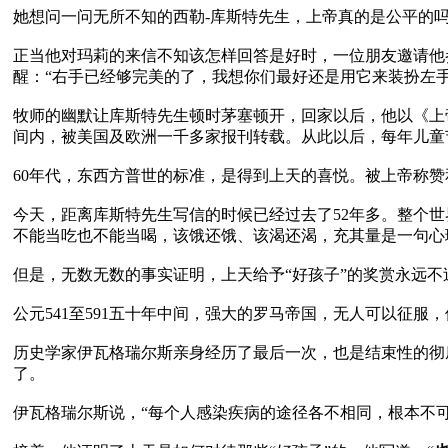
她想问一问无所不知的西勒-库斯特先生，上帝真的是公平的吗
正当他对玛莉的来信不知该怎样回答是好时，一位朋友邀请他
醒：“右手已经够完美的了，我想你们最好还是用它来装扮左手吧
牧师的幽默让库斯特先生顿时茅塞顿开，回家以后，他以《上
间内，被美国及欧洲一千多家报刊转载。从此以后，每年儿童节
60年代，东西方普世的标准，是得到上天的喜悦。被上帝称赞
今天，距离库斯特先生写信的时候已经过去了52年多。整个
不能当吃也不能当喝，该饿还饿、该渴还渴，充其量是一句心理
但是，无数无数的事实证明，上天给予“好孩子”的奖赏永远不
公元541至591五十年中间，强大的罗马帝国，无人可以征服，
历史学家伊瓦格瑞尔斯亲身经历了最后一次，也是结束性的彻
了。 

伊瓦格瑞尔斯说，“每个人感染疾病的途径各不相同，根本不可能