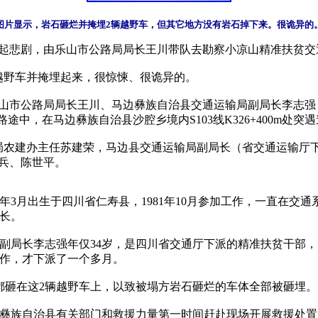
图片显示，岩石砸烂并掩埋2辆越野车，但其它地方没有岩石掉下来。很诡异的
起悲剧，由乐山市公路局局长王川带队去勘察小凉山精准扶贫交
野车并掩埋起来，很惊悚、很诡异的。

乐山市公路局局长王川、马边彝族自治县交通运输局副局长李志
中，在马边彝族自治县沙腔乡境内S103线K326+400m处
局农建办主任苏建荣，马边县交通运输局副局长（省交通运输厅
、陈世平。

63年3月出生于四川省仁寿县，1981年10月参加工作，一直在交
长。

局长李志强年仅34岁，是四川省交通厅下派的精准扶贫干部，19
作，才下派了一个多月。

都砸在这2辆越野车上，以致被塌方岩石砸烂的车体全部被砸埋。

彝族自治县有关部门和救援力量第一时间赶赴现场开展救援处置