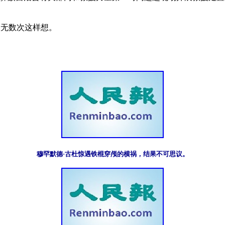
无数次这样想。

穆罕默德·古杜惊遇铁棍穿颅的横祸，结果不可思议。