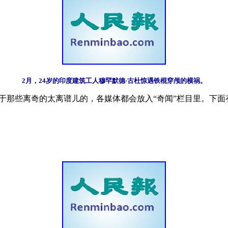
2月，24岁的印度建筑工人穆罕默德·古杜惊遇铁棍穿颅的横祸。
于那些离奇的太离谱儿的，各媒体都会放入“奇闻”栏目里。下