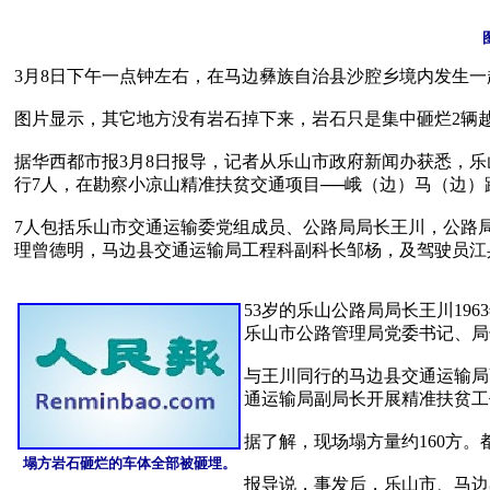
3月8日下午一点钟左右，在马边彝族自治县沙腔乡境内发生一
图片显示，其它地方没有岩石掉下来，岩石只是集中砸烂2辆越
据华西都市报3月8日报导，记者从乐山市政府新闻办获悉，
行7人，在勘察小凉山精准扶贫交通项目──峨（边）马（边）路途
7人包括乐山市交通运输委党组成员、公路局局长王川，公路
理曾德明，马边县交通运输局工程科副科长邹杨，及驾驶员江兵
53岁的乐山公路局局长王川19
乐山市公路管理局党委书记、局
与王川同行的马边县交通运输局副
通运输局副局长开展精准扶贫工
据了解，现场塌方量约160方。
塌方岩石砸烂的车体全部被砸埋。
报导说，事发后，乐山市、马边