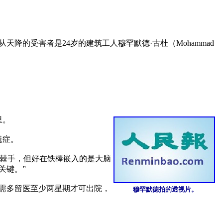
降的受害者是24岁的建筑工人穆罕默德·古杜（Mohammad 
。

症。

术很棘手，但好在铁棒嵌入的是大脑
键。”

需多留医至少两星期才可出院，
 穆罕默德拍的透视片。