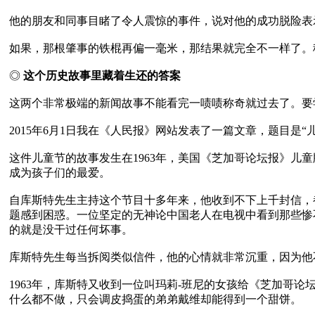
他的朋友和同事目睹了令人震惊的事件，说对他的成功脱险表示
如果，那根肇事的铁棍再偏一毫米，那结果就完全不一样了。
◎
 这个历史故事里藏着生还的答案
这两个非常极端的新闻故事不能看完一啧啧称奇就过去了。要
2015年6月1日我在《人民报》网站发表了一篇文章，题目是
这件儿童节的故事发生在1963年，美国《芝加哥论坛报》儿
成为孩子们的最爱。 

自库斯特先生主持这个节目十多年来，他收到不下上千封信，
题感到困惑。一位坚定的无神论中国老人在电视中看到那些惨
的就是没干过任何坏事。 

库斯特先生每当拆阅类似信件，他的心情就非常沉重，因为他不
1963年，库斯特又收到一位叫玛莉-班尼的女孩给《芝加哥
什么都不做，只会调皮捣蛋的弟弟戴维却能得到一个甜饼。 
