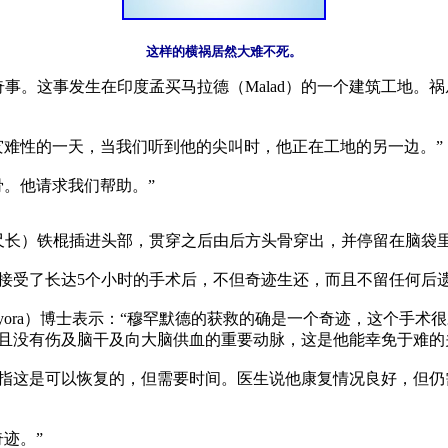
这样的横祸居然大难不死。
。这事发生在印度孟买马拉德（Malad）的一个建筑工地。祸从天
灾难性的一天，当我们听到他的尖叫时，他正在工地的另一边。”

。他请求我们帮助。”

尺长）铁棍插进头部，贯穿之后由后方头骨穿出，并停留在脑袋里
接受了长达5个小时的手术后，不但奇迹生还，而且不留任何后遗
Diyora）博士表示：“穆罕默德的获救的确是一个奇迹，这个手
且没有伤及脑干及向大脑供血的重要动脉，这是他能幸免于难的关
指这是可以恢复的，但需要时间。医生说他康复情况良好，但仍
。”
