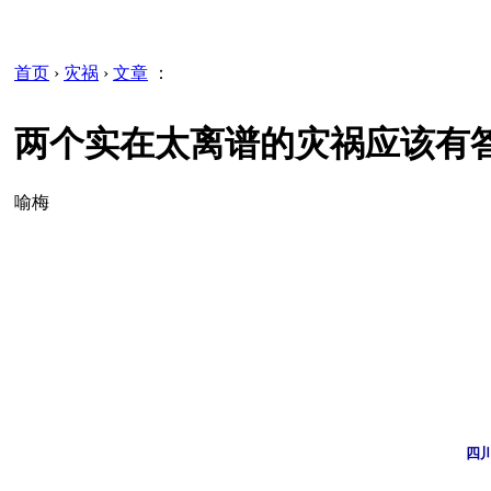
首页
›
灾祸
›
文章
：
两个实在太离谱的灾祸应该有答
喻梅
四