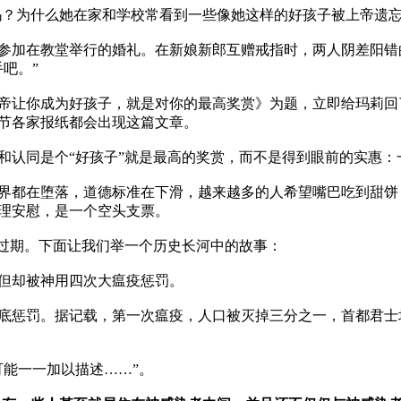
？为什么她在家和学校常看到一些像她这样的好孩子被上帝遗忘了
参加在教堂举行的婚礼。在新娘新郎互赠戒指时，两人阴差阳错
。” 

帝让你成为好孩子，就是对你的最高奖赏》为题，立即给玛莉回
各家报纸都会出现这篇文章。 

和认同是个“好孩子”就是最高的奖赏，而不是得到眼前的实惠：一
世界都在堕落，道德标准在下滑，越来越多的人希望嘴巴吃到甜饼
安慰，是一个空头支票。 

过期。下面让我们举一个历史长河中的故事： 

但却被神用四次大瘟疫惩罚。 

底惩罚。据记载，第一次瘟疫，人口被灭掉三分之一，首都君士
一一加以描述……”。 
