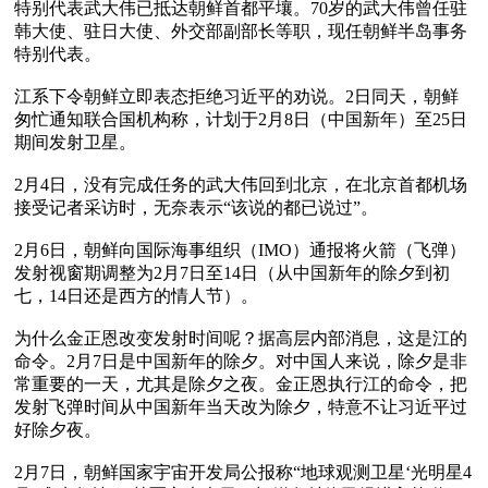
特别代表武大伟已抵达朝鲜首都平壤。70岁的武大伟曾任驻
韩大使、驻日大使、外交部副部长等职，现任朝鲜半岛事务
特别代表。

江系下令朝鲜立即表态拒绝习近平的劝说。2日同天，朝鲜
匆忙通知联合国机构称，计划于2月8日（中国新年）至25日
期间发射卫星。

2月4日，没有完成任务的武大伟回到北京，在北京首都机场
接受记者采访时，无奈表示“该说的都已说过”。

2月6日，朝鲜向国际海事组织（IMO）通报将火箭（飞弹）
发射视窗期调整为2月7日至14日（从中国新年的除夕到初
七，14日还是西方的情人节）。

为什么金正恩改变发射时间呢？据高层内部消息，这是江的
命令。2月7日是中国新年的除夕。对中国人来说，除夕是非
常重要的一天，尤其是除夕之夜。金正恩执行江的命令，把
发射飞弹时间从中国新年当天改为除夕，特意不让习近平过
好除夕夜。

2月7日，朝鲜国家宇宙开发局公报称“地球观测卫星‘光明星4