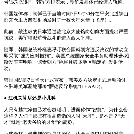
号’成功发射”。韩军方也表示，朝鲜发射体已经进入轨道。

韩国媒体称，朝鲜已于当地时间7日9时30分在平安北道铁山
郡东仓里火箭发射场发射了一枚长程火箭（飞弹）。

此前，敲边鼓的日本通过驻北京大使馆向朝鲜方面提出严重
抗议，美军增派航母战斗群进入西太平洋。

随即，韩国总统朴槿惠呼吁联合国就朝方违反决议的举动立
即采取“强力应对措施”。美国总统国家安全事务助理苏珊-赖
斯发表声明称，谴责朝方“挑衅且破坏地区稳定的”发射活
动。

韩国国防部7日当天正式宣布，韩美双方决定正式启动商讨
在驻韩美军基地部署“萨德反导系统”(THAAD)。

● 
江机关算尽还是小儿科
人只有越纯净自己才会越聪明，进而称作“智慧”。为什么会
这样？人们把那些有很高造诣的人叫“天才”，是不是？“天
才”就是“老天爷给的才华”的简称。

那些蠢材，最典型的就是江泽民，让金三胖口里喊针对美