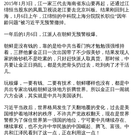
2015年1月3日，江一家三代去海南省东山要再起，还通过江
绵恒当股东的凤凰卫视说老江要去北京叫板。结果刚回到上
海，1月6日上午，江绵恒的中科院上海分院院长职位“因年
龄问题”被习近平无预警撤掉。

一年后的1月6日，江派人在朝鲜无预警核爆。

朝鲜是没有钱的，靠的是给中共当看门狗才勉勉强强维持
着，三胖他爹金正日一次出国带了不少假美钞，结果发现人
家的验钞机不是吃素的，只好赶快派人取真货。那时候，中
共要让金正日捣乱，都是先把骨头扔过去，吃到肉了才干活
儿。

玩核爆，一要有钱、二要有技术，朝鲜哪样也没有，都是中
共出专家出钱租朝鲜这块地方折腾世界。所以金正日一闹就
六方会谈，其实就是中共与美国谈判。

习近平当政后，世界格局发生了天翻地覆的变化，过去是美
国维护着地球村的秩序，不许共产党政权翻天，现在是世界
警察为了保住世界第一强国的地位，宁可要中共继续存在、
继续掌权，也不允许中华民族的中国崛起、腾飞、富强。中
共和江泽民看到了这一点，正在利用这一点！
