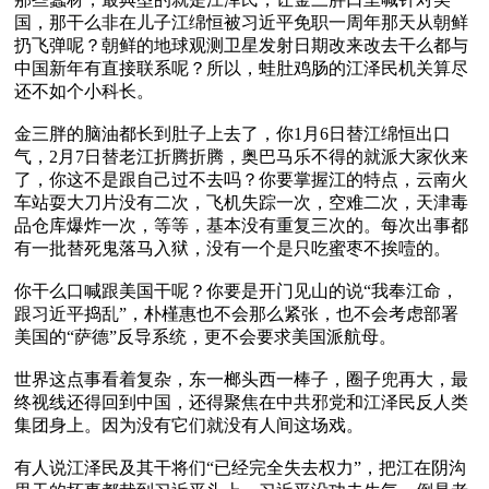
国，那干么非在儿子江绵恒被习近平免职一周年那天从朝鲜
扔飞弹呢？朝鲜的地球观测卫星发射日期改来改去干么都与
中国新年有直接联系呢？所以，蛙肚鸡肠的江泽民机关算尽
还不如个小科长。

金三胖的脑油都长到肚子上去了，你1月6日替江绵恒出口
气，2月7日替老江折腾折腾，奥巴马乐不得的就派大家伙来
了，你这不是跟自己过不去吗？你要掌握江的特点，云南火
车站耍大刀片没有二次，飞机失踪一次，空难二次，天津毒
品仓库爆炸一次，等等，基本没有重复三次的。每次出事都
有一批替死鬼落马入狱，没有一个是只吃蜜枣不挨噎的。

你干么口喊跟美国干呢？你要是开门见山的说“我奉江命，
跟习近平捣乱”，朴槿惠也不会那么紧张，也不会考虑部署
美国的“萨德”反导系统，更不会要求美国派航母。

世界这点事看着复杂，东一榔头西一棒子，圈子兜再大，最
终视线还得回到中国，还得聚焦在中共邪党和江泽民反人类
集团身上。因为没有它们就没有人间这场戏。 

有人说江泽民及其干将们“已经完全失去权力”，把江在阴沟