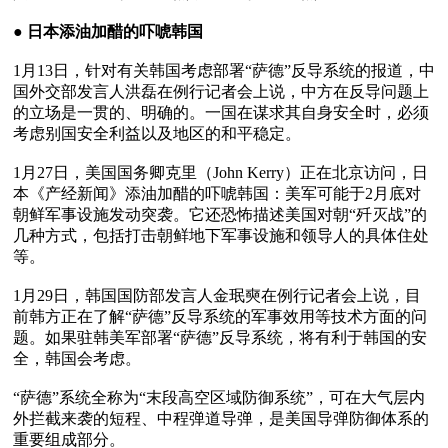
● 
日本添油加醋的吓唬韩国
1月13日，针对有关韩国考虑部署“萨德”反导系统的报道，中
国外交部发言人洪磊在例行记者会上说，中方在反导问题上
的立场是一贯的、明确的。一国在谋求其自身安全时，必须
考虑别国安全利益以及地区的和平稳定。

1月27日，美国国务卿克里（John Kerry）正在北京访问，日
本《产经新闻》添油加醋的吓唬韩国：美军可能于2月底对
朝鲜军事设施发动突袭。它还恐怖描述美国对朝“歼灭战”的
几种方式，包括打击朝鲜地下军事设施和领导人的具体住处
等。

1月29日，韩国国防部发言人金珉奭在例行记者会上说，目
前韩方正在了解“萨德”反导系统的军事效用等技术方面的问
题。如果驻韩美军部署“萨德”反导系统，将有利于韩国的安
全，韩国会考虑。

“萨德”系统全称为“末段高空区域防御系统”，可在大气层内
外拦截来袭的短程、中程弹道导弹，是美国导弹防御体系的
重要组成部分。
