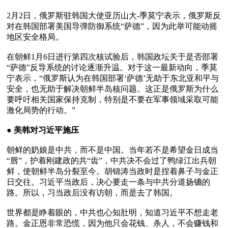
2月2日，俄罗斯驻韩国大使亚历山大-季莫宁表示，俄罗斯反
对在韩国部署美国导弹防御系统“萨德”，因为此举可能动摇
地区安全格局。

在朝鲜1月6日进行第四次核试验后，韩国政坛关于是否部署
“萨德”反导系统的讨论逐渐升温。对于这一最新动向，季莫
宁表示，“俄罗斯认为在韩国部署‘萨德’无助于东北亚和平与
安全，也无助于解决朝鲜半岛核问题。这正是俄罗斯为什么
要呼吁相关国家保持克制，特别是不要在军事领域采取可能
激化局势的行动。”

● 
美韩对习近平施压
朝鲜的奶娘是中共，而不是中国。当年若不是希望金日成当
“唇”，护着刚建政的共“齿”，中共决不会过了鸭绿江出兵朝
鲜，使朝鲜半岛分裂至今。胡锦涛当政时是捏着鼻子与金正
日交往。习近平当政后，决心要走一条与中共分道扬镳的
路。所以，习当政后没有访朝，而是去了韩国。

世界都是睁着眼的，中共也心知肚明，知道习近平不想走老
路。金正恩非常恐慌，因为他只会花钱、杀人，不会赚钱和