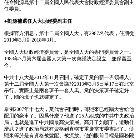
任命劉源爲第十二屆全國人民代表大會財政經濟委員會副主
任委員。

●
劉源補選任人大財經委副主任
根據官方消息，第十二屆全國人大，有2987名代表，任期從
2013年3月到2018年3月。

全國人大財政經濟委員會，是全國人大的專門委員會之一。
1983年3月第六屆全國人大第一次會議決定設立，並保留至
今。

中共十八大是2012年11月召開，確定了黨的新一界領導人。
第十二屆全國人大第一次會議於2013年3月5日至17日在北京
舉行。實際上是兩套班子一套人馬。黨的決策班子確定好
了，國的班子也就確定了。

舉例2007年十七大，黨代會召開時，薄熙來已經踢大會給他
配用的豪車了。因爲什麼？他進了25人組成的中共中央政治
局，也就是進了中共國最高決策層。高升了如願了，還動什
麼武？進了政治局就有資格到直轄市重慶當市委書記了。薄
熙來等於是有資格被髮配、被流放。他的眼前目標是國務院