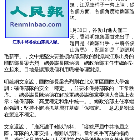
規，江系筆桿子一齊上陣，從
各個方面、各個角度給劉源造
謠。

1月30日，谷俊山進去僅三
天，香港明鏡集團首先出手，
江系中將谷俊山落馬入獄。
題目是《劉源出手，中將谷俊
山落馬》，配圖卻是「劉源與
毛新宇」，文中把堅決要整頓內部腐敗的劉源與江系出身的
國防部長梁光烈、總參謀長陳炳德、總政治部主任李繼耐對
立起來。目地是讓那幾個利用職權修理劉源。

明鏡網文章說，國防部長梁光烈則在北京軍區國防大學強
調：確保部隊的安全「穩定」，並要求保持部隊的「正常秩
序。」總參謀長陳炳德在解放軍總參謀部黨委擴大會議上表
示：確保部隊「高度穩定和集中統一。」總政治部主任李繼
耐強調：堅持不懈地抓基層打基礎「保穩定。」意思是劉源
在製造不穩定。

文章還說，「鹿死誰手難以預料」「縱觀歷屆中共換屆之
際，軍隊的人事安排，都難以預料。當年炙手可熱的楊尚
昆、楊白冰兄弟於十四大召開前夕的最後關頭卻意外出局就