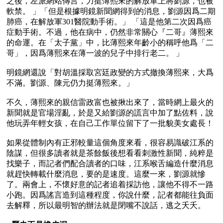
之後，左派網站傳言，力挺薄熙來的解放軍上將劉源，也被
軟禁。 」「但是根據明鏡新聞網得到的消息，劉源因爲二期
肺癌，在解放軍301醫院動手術。」 「這是他第二次因爲癌
症動手術。不過，他在病中，仍然非常關心『二哥』薄熙來
的命運。在「太子黨」中，比薄熙來年齡小的稱呼他爲「二
哥」，因爲薄熙來在薄一波的兒子中排行老二。 」

明鏡網還說「對胡溫採取宮廷政變的方式撤換薄熙來，大爲
不滿。劉源、陳元仍力挺薄熙來。」

不久，薄熙來的親信雷政富也被揪出來了，當時網上最火的
新聞就是官場淫亂，於是又給劉源的謊言中加了點佐料，說
他玩弄年輕女孩，在自己工作單位留下了一批貌美女處長！

如果從體制內有正邪較量這個角度來看，很容易識破江系的
陰謀，但很多讀者就是茶餘飯後想看看刺激性新聞，純粹是
找樂子，而記者們配合讀者的口味，江系喉舌編造什麼消息
就趕快轉載什麼消息，要的是速度。這麼一來，劉源就慘
了。兩會上，不懷好意的記者追着採訪他，讓他不得不一路
小跑。因爲謠言造到這種程度，你說什麼，記者都能往負面
去解釋，所以最明智的辦法就是閉嘴不說話，逃之夭夭。
