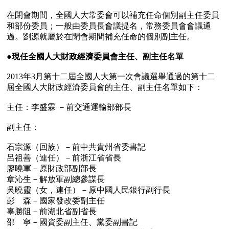
在閉會期間，全國人大常委會可以補充任命個別副主任委員
和部份委員；一般由委員長會議提名，常務委員會會議通
過。劉源就屬於在閉會期間補充任命的個別副主任。

●
現任全國人大財政經濟委員會主任、副主任名單
2013年3月第十二屆全國人大第一次會議選舉通過的第十二
屆全國人大財政經濟委員會的主任、副主任名單如下：

主任：李盛霖 －前交通運輸部部長

副主任：

石宗源（回族）－前中共貴州省委書記

呂祖善（連任）－前浙江省省長

廖曉軍－原財政部副部長

章沁生－解放軍副總參謀長

吳曉靈（女，連任）－原中國人民銀行副行長

彭　森－國家發改委副主任

辜勝阻－前湖北省副省長

邵　寧－國資委副主任、黨委副書記
