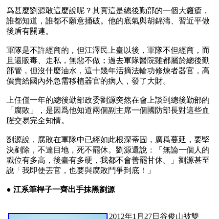
爲甚麼劉源敢這麼說呢？其實這是總後勤部的一個大癰瘡，
誰都知道，誰都不願意捅破。他的底氣與胡錦濤、習近平做
後盾有關連。

軍隊是不許經商的，但江澤民上臺以後，軍隊不但經商，而
且還販毒、走私，無惡不做；過去軍隊醫院雖都屬於總後勤
部管，但沒什麼油水，這十幾年活摘法輪功修煉者器官，高
價賣給國內外急需移植器官的病人，發了大財。

上任僅一年的總後勤部政委劉源突然在會上談到總後勤部的
「腐敗」，是因爲他知道兩個副主席一個國防部長對這些血
腥交易完全知情。

劉源說，腐敗在軍隊中已經如此根深蒂固，廣爲蔓延，要堅
決剷除，不達目地，死不罷休。劉源還說：「無論一個人的
職位有多高，後臺有多硬，我都不會善罷甘休。」劉源甚至
說「我即使丟官，也要與腐敗鬥爭到底！」

● 
江系筆桿子一齊出手抹黑劉源
2012年1月27日谷俊山被雙