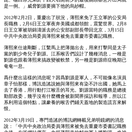
是一例。」威脅劉源要摘下他的烏紗帽。

2012年2月2日，重慶出了狀況，薄熙來免了王立軍的公安局
長職務，2月6日王立軍夜奔美國成都領館，震驚世界。2月8
日王立軍被胡錦濤派去的公安部副部長帶回北京，3月15日
中共中央政治局委員薄熙來被免去重慶市委書記職務。

薄熙來仕途剛斷，江繫馬上把薄拋出去，用來打擊同是太子
黨的劉少奇兒子劉源。江系喉舌們設計了幾種消息，一種是
劉源也跟着薄熙來搞政變被軟禁，另一種是劉源癌症晚期已
奄奄一息。

爲什麼出這樣的消息呢？因爲劉源是軍人，不可能像名演員
章子怡那樣，博訊造謠說她與薄熙來有染不許出國，她馬上
去了香港，用行動打江喉舌的耳光。劉源當時的職務是總後
勤部政委，幾乎沒有什麼機會被新聞界採訪和報導，所以江
系利用這個特點，讓豢養的喉舌們鋪天蓋地的製造謊言來解
恨。

2012年3月19日，專門造謠的博訊網轉載兄弟明鏡網的消息
說：「中共中央政治局委員薄熙來被免去重慶市委書記職務