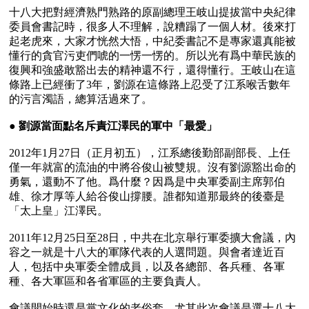
十八大把對經濟熟門熟路的原副總理王岐山提拔當中央紀律
委員會書記時，很多人不理解，說糟蹋了一個人材。後來打
起老虎來，大家才恍然大悟，中紀委書記不是專家還真能被
懂行的貪官污吏們唬的一愣一愣的。所以光有爲中華民族的
復興和強盛敢豁出去的精神還不行，還得懂行。王岐山在這
條路上已經衝了3年，劉源在這條路上忍受了江系喉舌數年
的污言濁語，總算活過來了。

● 
劉源當面點名斥責江澤民的軍中「最愛」
2012年1月27日（正月初五），江系總後勤部副部長、上任
僅一年就富的流油的中將谷俊山被雙規。沒有劉源豁出命的
勇氣，還動不了他。爲什麼？因爲是中央軍委副主席郭伯
雄、徐才厚等人給谷俊山撐腰。誰都知道那最終的後臺是
「太上皇」江澤民。

2011年12月25日至28日，中共在北京舉行軍委擴大會議，內
容之一就是十八大的軍隊代表的人選問題。與會者達近百
人，包括中央軍委全體成員，以及各總部、各兵種、各軍
種、各大軍區和各省軍區的主要負責人。

會議開始時還是黨文化的老俗套，尤其此次會議是選十八大