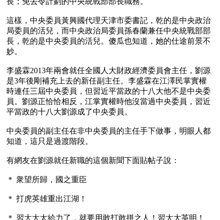
長；免去令計劃的中央統戰部部長職務。 

這樣，中央委員黃興國代理天津市委書記，乾的是中央政治
局委員的活兒，而中央政治局委員孫春蘭兼任中央統戰部部
長，乾的是中央委員的活兒。傻瓜也知道，她的仕途前景不
妙。

李盛霖2013年兩會就任全國人大財政經濟委員會主任，劉源
是3年後剛補充上去的新任副主任。李盛霖在江澤民掌實權
時連任三屆中央委員，但習近平當政的十八大他不是中央委
員。劉源正恰恰相反，江掌實權時他沒當過中央委員，習近
平當政的十八大劉源成了中央委員。

中央委員的副主任在非中央委員的主任手下做事，明眼人都
知道，這只是過渡階段。

有網友在劉源就任新職的這個新聞下面貼帖子說：

＊ 衆望所歸，國之重臣

＊ 打虎英雄重出江湖！

＊ 習大大太給力了，就要用敢打敢拼之人！習大大英明！
