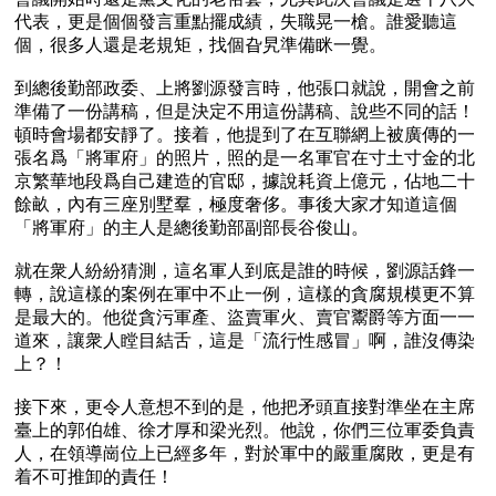
代表，更是個個發言重點擺成績，失職晃一槍。誰愛聽這
個，很多人還是老規矩，找個旮旯準備眯一覺。

到總後勤部政委、上將劉源發言時，他張口就說，開會之前
準備了一份講稿，但是決定不用這份講稿、說些不同的話！
頓時會場都安靜了。接着，他提到了在互聯網上被廣傳的一
張名爲「將軍府」的照片，照的是一名軍官在寸土寸金的北
京繁華地段爲自己建造的官邸，據說耗資上億元，佔地二十
餘畝，內有三座別墅羣，極度奢侈。事後大家才知道這個
「將軍府」的主人是總後勤部副部長谷俊山。

就在衆人紛紛猜測，這名軍人到底是誰的時候，劉源話鋒一
轉，說這樣的案例在軍中不止一例，這樣的貪腐規模更不算
是最大的。他從貪污軍產、盜賣軍火、賣官鬻爵等方面一一
道來，讓衆人瞠目結舌，這是「流行性感冒」啊，誰沒傳染
上？！

接下來，更令人意想不到的是，他把矛頭直接對準坐在主席
臺上的郭伯雄、徐才厚和梁光烈。他說，你們三位軍委負責
人，在領導崗位上已經多年，對於軍中的嚴重腐敗，更是有
着不可推卸的責任！
