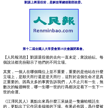
劉源上將退役前，是解放軍總後勤部政委。
第十二屆全國人大常委會第19次會議閉幕會。
【人民報消息】劉源退役後的去向一直未定，衆說紛紜。每
個說法都充份顯示了他們的不同立場。

其實，一個人在哪個職位上並不重要，重要的是他站在什麼
立場上，是順天而行還是逆天而行，這對於這個生命才是真
正重要的。因爲太多的事實告訴我們，人不止只有一生，無
數次的輪迴轉世，哪一生哪一世的行爲都決定着下一生下一
世的命運。

《江澤民其人》裏點出來爲什麼三呆婊是一隻癩蛤蟆託生
的，更點出了它作惡多端後的下場。有果必有因，爲什麼被