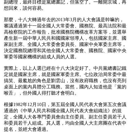
副總理，最終目標是黨總書記，但落空了。一離開京城，再
想回來，談何容易。

那麼，十八大轉過年去的2013年3月的人大會議是幹嘛的，
審議通過第十一屆全國人大常委會、國務院、最高法院和最
高檢察院的工作報告，批准國務院機構改革方案等，並選舉
產生新一屆中華人民共和國國家領導人，包括國家主席、國
家副主席、全國人大常委會委員長、國家中央軍委主席等，
決定國務院總理和其他全國人大常委會、國務院、國家中央
軍委等國家機構的組成人員的人選。

實際上，以上人選已經在十八大決定好了。中共黨總書記鐵
定就是國家主席，就是國家軍委主席。七位政治局常委中最
搞笑、最尷尬的角色是劉雲山，沒有政府職務，也沒有亮到
桌面上的黨內具體分工職務。當然，國內人知道他是「黨的
喉舌」，但外國人得打聽才會明白。

根據1982年12月10日，第五屆全國人民代表大會第五次會議
通過的《中華人民共和國全國人民代表大會組織法》的規
定，全國人大各專門委員會由主任委員、副主任委員若干人
和委員若干人組成。其人選，均由全國人大主席團在代表中
提名，並經大會通過。
