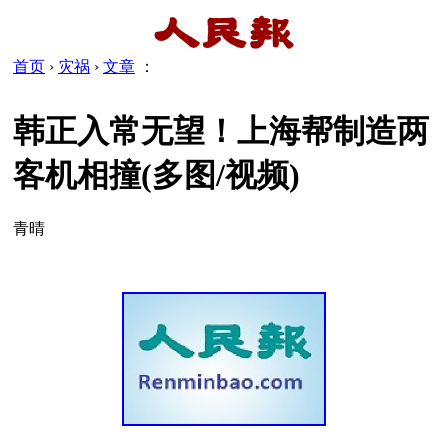
首页
›
灾祸
›
文章
：
韩正入常无望！上海帮制造两
客机相撞(多图/视频)
青晴