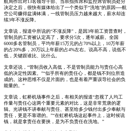
航局作出对13名领导干部、当班指挥席和监控席管制员处分
决定之后，很快有媒体给出了一个类似于“洗地”的原因──航
空公司赚得盆满钵满，一线管制员压力越来越大，薪水却连
续3年不涨反降。

文章说，报道中所说的“不涨反降”，是因3年前工资普查时，
管制员的工资被认定高了，要求分5次，逐年减薪。全国
6000多名管制员，平均年薪15万元的占70%以上，10万年薪
的占20%多，20万以上年薪的占4%左右。说高不高，说低不
低，关键跟谁比、比什么。

文章还说，“管制员收入高低，不是管制员能力与责任心高
低的决定性因素。”“似乎所有的责任心，都是钱不到位所造
成的。这种思维不仅是片面的，也是有着严重误导社会的负
能量的。”

文章说，虹桥机场事件之后，有相关的报道“忽视了人均工
作量与责任心这两个重要元素的对比，这是非常荒唐的逻
辑。光讲钱不讲奉献与责任、甚至给多少钱付出多少奉献与
责任，更是不靠谱的。”“在虹桥机场这起事件上，这时候说
钱，就是拿责任在要挟，是为不负责任在洗地。”
