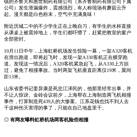
镇的齐鲁天和惠世制药有限公司（系齐鲁制药有限公司下属
公司）发生泄漏爆炸，震感强烈，有人称现场有蘑菇云升
起。漫天都是白色粉末，空气中充满臭味！

附近历城二中的不少学生正在上晚自习，有学生的水杯直接
从课桌上被震掉地上，学生们都吓懵了，赶紧把教室的窗户
全部密封。 

10月11日中午，上海虹桥机场发生惊险一幕，一架A320客机
在滑出跑道，即将起飞时，发现一架A330客机正在横穿跑
道。发现这一情况后，A320客机紧急起飞，从A330上方掠
过，避免了相撞事故。当时两架飞机垂直距离仅19米，翼间
距13米。

山东省委书记姜异康是死忠江泽民的，他那里经常出事，并
不让人惊讶。金砖会议前夕，上海帮在上海制造两飞机相撞
事件，打算制造死439人的大惨案。江系花钱也找不到人去
干这种伤天害理的事了，只能在自己地盘里干。

◎ 
有网友曝料虹桥机场两客机险些相撞