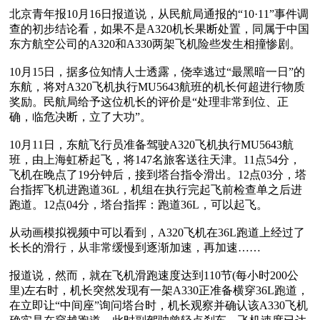
北京青年报10月16日报道说，从民航局通报的“10·11”事件调
查的初步结论看，如果不是A320机长果断处置，同属于中国
东方航空公司的A320和A330两架飞机险些发生相撞惨剧。

10月15日，据多位知情人士透露，侥幸逃过“最黑暗一日”的
东航，将对A320飞机执行MU5643航班的机长何超进行物质
奖励。民航局给予这位机长的评价是“处理非常到位、正
确，临危决断，立了大功”。

10月11日，东航飞行员准备驾驶A320飞机执行MU5643航
班，由上海虹桥起飞，将147名旅客送往天津。11点54分，
飞机在晚点了19分钟后，接到塔台指令滑出。12点03分，塔
台指挥飞机进跑道36L，机组在执行完起飞前检查单之后进
跑道。12点04分，塔台指挥：跑道36L，可以起飞。

从动画模拟视频中可以看到，A320飞机在36L跑道上经过了
长长的滑行，从非常缓慢到逐渐加速，再加速……

报道说，然而，就在飞机滑跑速度达到110节(每小时200公
里)左右时，机长突然发现有一架A330正准备横穿36L跑道，
在立即让“中间座”询问塔台时，机长观察并确认该A330飞机