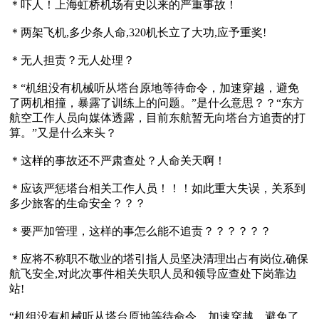
＊吓人！上海虹桥机场有史以来的严重事故！

＊两架飞机,多少条人命,320机长立了大功,应予重奖!

＊无人担责？无人处理？

＊“机组没有机械听从塔台原地等待命令，加速穿越，避免
了两机相撞，暴露了训练上的问题。”是什么意思？？“东方
航空工作人员向媒体透露，目前东航暂无向塔台方追责的打
算。”又是什么来头？

＊这样的事故还不严肃查处？人命关天啊！

＊应该严惩塔台相关工作人员！！！如此重大失误，关系到
多少旅客的生命安全？？？

＊要严加管理，这样的事怎么能不追责？？？？？？

＊应将不称职不敬业的塔引指人员坚决清理出占有岗位,确保
航飞安全,对此次事件相关失职人员和领导应查处下岗靠边
站!

“机组没有机械听从塔台原地等待命令，加速穿越，避免了