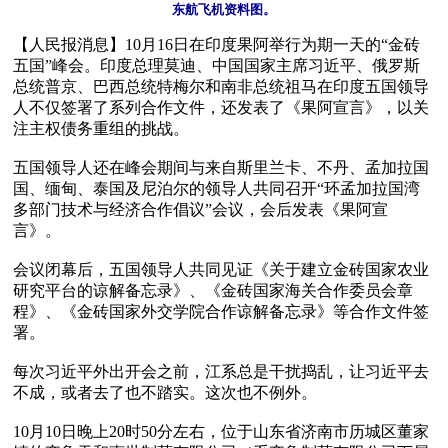
东航飞机资料图。
【人民报消息】10月16日在印度果阿举行为期一天的“金砖
五国”峰会。印度总理莫迪、中国国家主席习近平、俄罗斯
总统普京、巴西总统特梅尔和南非总统祖马在印度五国领导
人不仅签署了系列合作文件，还发表了《果阿宣言》，以关
注主权债务重组的挑战。

五国领导人还在峰会期间与来自斯里兰卡、不丹、孟加拉国
国、缅甸、泰国及尼泊尔的领导人共同召开“环孟加拉国湾
多部门技术与经济合作倡议”会议，会后发表《果阿宣
言》。

会议闭幕后，五国领导人共同见证《关于建立金砖国家农业
研究平台的谅解备忘录》、《金砖国家海关合作委员会章
程》、《金砖国家外交学院合作谅解备忘录》等合作文件签
署。

每次习近平外出开会之前，江系总是干扰捣乱，让习近平去
不成，或者去了也不踏实。这次也不例外。

10月10日晚上20时50分左右，位于山东省济南市历城区董家