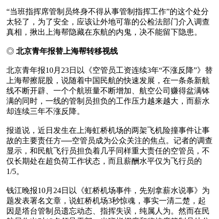
“当班指挥席管制员终身不得从事管制指挥工作”的这个处分
太轻了，为了安全，应该让外地可靠的公检法部门介入调查
真相，揪出上海帮隐藏在东航的内鬼，决不能留下隐患。

◎ 
北京青年报替上海帮转移视线
北京青年报10月23日以《空管员工资连续3年“不涨反降”》替
上海帮擦屁股，说随着中国民航的快速发展，在一条条新航
线不断开辟、一个个航班量不断增加、航空公司赚得盆满钵
满的同时，一线的管制员担负的工作压力越来越大，而薪水
却连续三年不涨反降。

报道说，近日发生在上海虹桥机场的两架飞机险撞事件让事
故的主要责任方──空管员成为公众关注的焦点。记者的调查
显示，和民航飞行员担负着几乎同样重大责任的空管员，不
仅长期处在超负荷工作状态，而且薪酬水平仅为飞行员的
1/5。

钱江晚报10月24日以《虹桥机场事件，先别拿薪水说事》为
题发表署名文章，说虹桥机场3秒惊魂，事实一清二楚，起
因是塔台管制员遗忘动态、指挥失误，纯属人为。然而在民