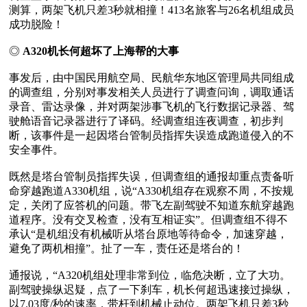
测算，两架飞机只差3秒就相撞！413名旅客与26名机组成员
成功脱险！

◎ 
A320机长何超坏了上海帮的大事
事发后，由中国民用航空局、民航华东地区管理局共同组成
的调查组，分别对事发相关人员进行了调查问询，调取通话
录音、雷达录像，并对两架涉事飞机的飞行数据记录器、驾
驶舱语音记录器进行了译码。经调查组连夜调查，初步判
断，该事件是一起因塔台管制员指挥失误造成跑道侵入的不
安全事件。

既然是塔台管制员指挥失误，但调查组的通报却重点责备听
命穿越跑道A330机组，说“A330机组存在观察不周，不按规
定，关闭了应答机的问题。带飞左副驾驶不知道东航穿越跑
道程序。没有交叉检查，没有互相证实”。但调查组不得不
承认“是机组没有机械听从塔台原地等待命令，加速穿越，
避免了两机相撞”。扯了一车，责任还是塔台的！

通报说，“A320机组处理非常到位，临危决断，立了大功。
副驾驶操纵迟疑，点了一下刹车，机长何超迅速接过操纵，
以7.03度/秒的速率，带杆到机械止动位。两架飞机只差3秒