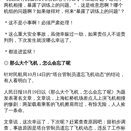
两机相撞，暴露了训练上的问题。”，这是啥意思啊？哪个
机组的问题啊？如果做得对，何来“暴露了训练上的问题”？

＊这不是小事啊！必须严肃处理！

＊这么重大安全事故，虽侥幸躲过一劫，如果责任人不追责
判刑，下次发生就没哪么幸运了。

＊都送进监狱！

◎ 
那么大个飞机，怎么会忘了呢
针对民航局10月14日的“塔台管制员遗忘飞机动态”的结论，
有人看明白了。

人民日报10月19日以《那么大个飞机，怎么会忘了呢》为题
发表署名文章，文章说，上海虹桥机场差点儿上演飞机相撞
的惨剧：两架载着乘客的飞机擦肩而过，有惊无险，人人捡
了一条命。

文章说，这次幸运了，下次呢？赶紧查查原因吧：据初步调
查，事故原因是塔台管制员遗忘了飞机动态，违反了工作标