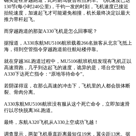
确实是在穿越跑道，此时副驾驶曾轻点刹车。飞机速度已达
130节(每小时240公里)，千钧一发的时刻，飞机速度已接近
抬轮速度，加速起飞才可能避免相撞，机长最终决定以最大
推力带杆起飞。

而穿越跑道的那架A330飞机是怎么回事呢？

据报道，A330东航MU5106航班载着266名旅客从北京飞抵上
海，得到空管指令穿越跑道前往航站楼停靠。

就在穿越36L跑道过程中，MU5106航班机组发现有飞机正以
高速滑跑，几乎到达起飞的速度，诡异的是，塔台空管给
A330下达死亡指令：“原地等待命令”。

若阴谋得逞，在那么高速的冲击下，飞机里的人都会肢体断
裂、骨肉分离。

A330东航MU5106航班没有服从这个死亡命令，立即加速滑
行以尽快脱离36L跑道。

最终，东航A320飞机从A330上空成功飞越！

调查显示，两架飞机垂直距离最短仅19米，翼尖距13米。据