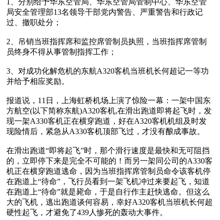
1、分别给予华东空管局、华东空管局管制中心、华东空管
局安全管理部13名领导干部党内警告、严重警告和行政记
过、撤职处分；

2、吊销当班指挥席和监控席管制员执照，当班指挥席管制
员终身不得从事管制指挥工作；

3、对成功化解危机的东航A320客机当班机长何超记一等功
并给予相应奖励。

报道说，11日，上海虹桥机场上演了惊险一幕：一架中国东
方航空(以下简称东航)A320客机,在滑出跑道即将起飞时，发
现一架A330客机正在横穿跑道，好在A320客机机组及时发
现险情后，紧急从A330客机顶部飞过，才没有酿成事故。

在滑出跑道“即将起飞”时，那个滑行速度是最快和无可阻挡
的，立即停下来是完全不可能的！而另一架同公司的A330客
机正在横穿跑道逃命，因为当班指挥席管制员命令该客机停
在跑道上“待命”，飞行员看到一架飞机冲过来要起飞，知道
在跑道上“待命”就是毙命，于是自行作主赶快逃命。但这么
大的飞机，逃出跑道谈何容易，幸好A320客机当班机长何超
硬性起飞，才避免了439人惨死的轰动大事件。
