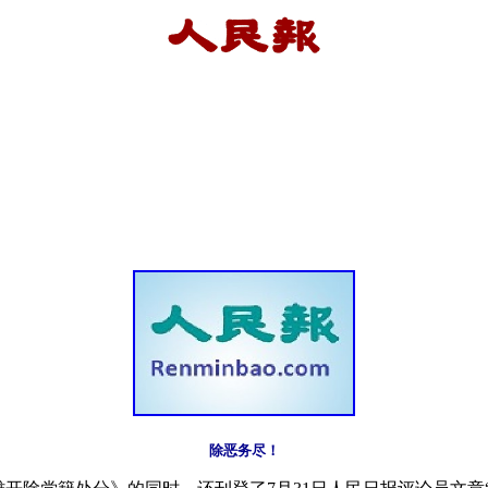
除恶务尽！