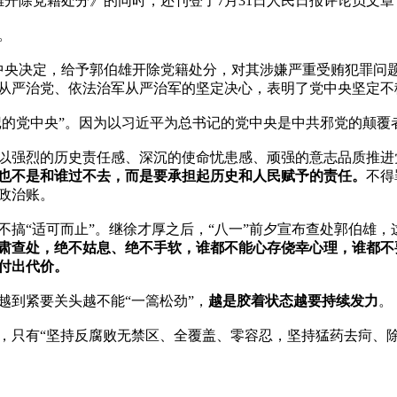
开除党籍处分》的同时，还刊登了7月31日人民日报评论员文章“


，中央决定，给予郭伯雄开除党籍处分，对其涉嫌严重受贿犯罪问
从严治党、依法治军从严治军的坚定决心，表明了党中央坚定不移
记的党中央”。因为以习近平为总书记的党中央是中共邪党的颠覆者
以强烈的历史责任感、深沉的使命忧患感、顽强的意志品质推进
也不是和谁过不去，而是要承担起历史和人民赋予的责任。
不得
治账。

不搞“适可而止”。继徐才厚之后，“八一”前夕宣布查处郭伯雄
肃查处，绝不姑息、绝不手软，谁都不能心存侥幸心理，谁都不
付出代价。 
越到紧要关头越不能“一篙松劲”，
越是胶着状态越要持续发力
。

只有“坚持反腐败无禁区、全覆盖、零容忍，坚持猛药去疴、除恶