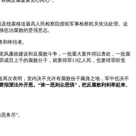
铁腕反腐凝聚党心民心”。

题及线索移送最高人民检察院授权军事检察机关依法处理。这
惩治腐败的坚强意志。

和终结者。

党风廉政建设和反腐败斗争，一批重大案件得以查处，一批腐
罪成百上千的腐败分子，就要得罪13亿人民，也要得罪听党
，这再次表明，党内决不允许有腐败份子藏身之地，军中也决不
要指望法外开恩。“诛一恶则众恶惧”，把反腐败利剑举起来、
务尽”。
