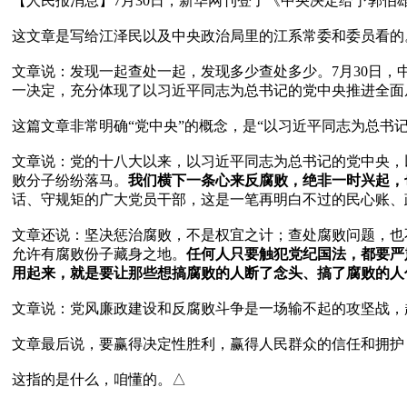
【人民报消息】7月30日，新华网刊登了《中央决定给予郭伯雄
这文章是写给江泽民以及中央政治局里的江系常委和委员看的。
文章说：发现一起查处一起，发现多少查处多少。7月30日
一决定，充分体现了以习近平同志为总书记的党中央推进全面
这篇文章非常明确“党中央”的概念，是“以习近平同志为总书
文章说：党的十八大以来，以习近平同志为总书记的党中央，
败分子纷纷落马。
我们横下一条心来反腐败，绝非一时兴起，
话、守规矩的广大党员干部，这是一笔再明白不过的民心账、政
文章还说：坚决惩治腐败，不是权宜之计；查处腐败问题，也
允许有腐败份子藏身之地。
任何人只要触犯党纪国法，都要严
用起来，就是要让那些想搞腐败的人断了念头、搞了腐败的人
文章说：党风廉政建设和反腐败斗争是一场输不起的攻坚战，
文章最后说，要赢得决定性胜利，赢得人民群众的信任和拥护，
这指的是什么，咱懂的。△
