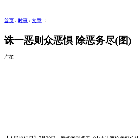
首页
›
时事
›
文章
：
诛一恶则众恶惧 除恶务尽(图)
卢笙