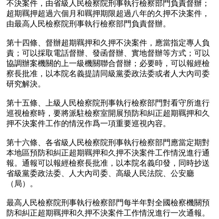
不決案件，由省級人民檢察院刑事執行檢察部門負責督辦；
超期羈押超過六個月和羈押期限超過八年的久押不決案件，
由最高人民檢察院刑事執行檢察部門負責督辦。

第十四條、督辦超期羈押和久押不決案件，應當指定專人負
責；可以採取電話督辦、發函督辦、實地督辦等方式；可以
協調辦案機關的上一級機關聯合督辦；必要時，可以報經檢
察長批准，以本院名義提請同級黨委政法委或者人大內司委
研究解決。

第十五條、上級人民檢察院刑事執行檢察部門對看守所進行
巡視檢察時，要將派駐檢察室開展預防和糾正超期羈押和久
押不決案件工作的情況作爲一項重要巡視內容。

第十六條、各省級人民檢察院刑事執行檢察部門應當定期對
本地區預防和糾正超期羈押和久押不決案件工作情況進行通
報。通報可以報經檢察長批准，以本院名義印發，同時抄送
省級黨委政法委、人大內司委、高級人民法院、公安廳
（局）。

最高人民檢察院刑事執行檢察部門每半年對全國檢察機關預
防和糾正超期羈押和久押不決案件工作情況進行一次通報。
