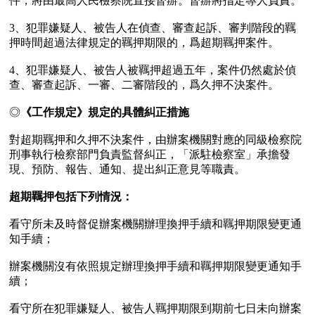
件，將由最高人民檢察院直接督辦。督辦將指定專人負責。

3、犯罪嫌疑人、被告人在偵查、審查起訴、審判階段的羈
押時間超過法律規定的羈押期限的，爲超期羈押案件。

4、犯罪嫌疑人、被告人被羈押超過五年，案件仍然處於偵
查、審查起訴、一審、二審階段的，爲久押不決案件。

◎
《工作規定》規定的具體糾正措施 
對超期羈押和久押不決案件，由辦案機關對應的同級檢察院
刑事執行檢察部門負責監督糾正，「派駐檢察室」承擔發
現、預防、報告、通知、提出糾正意見等職責。

超期羈押包括下列情況：
看守所未及時督促辦案機關辦理換押手續和羈押期限變更通
知手續；

辦案機關沒有依照規定辦理換押手續和羈押期限變更通知手
續；

看守所在犯罪嫌疑人、被告人羈押期限到期前七日未向辦案