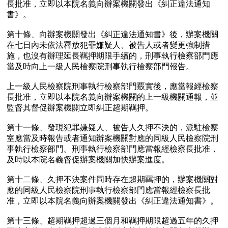
長批准，立即以本院名義向辦案機關發出《糾正違法通知
書》。

第十條、向辦案機關發出《糾正違法通知書》後，辦案機關
在七日內未依法釋放犯罪嫌疑人、被告人或者變更強制措
施，也沒有辦理延長羈押期限手續的，刑事執行檢察部門應
當及時向上一級人民檢察院刑事執行檢察部門報告。

上一級人民檢察院刑事執行檢察部門覈實後，應當報經檢察
長批准，立即以本院名義向辦案機關的上一級機關通報，並
監督其督促辦案機關立即糾正超期羈押。

第十一條、發現犯罪嫌疑人、被告人久押不決的，派駐檢察
室應當及時報告或者通知辦案機關對應的同級人民檢察院刑
事執行檢察部門。刑事執行檢察部門應當報經檢察長批准，
及時以本院名義督促辦案機關加快辦案進度。

第十二條、久押不決案件同時存在超期羈押的，辦案機關對
應的同級人民檢察院刑事執行檢察部門應當報經檢察長批
准，立即以本院名義向辦案機關發出《糾正違法通知書》。

第十三條、超期羈押超過三個月和羈押期限超過五年的久押