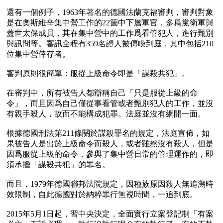
還有一個例子，1963年著名的德國法蘭克福審判，審判對象
是在奧斯維辛集中營工作的22箇中下層軍官，多爲黨衛軍與
蓋世太保成員，其在集中營中的工作爲看管犯人，進行甄別
與訊問等。審訊全程有359名證人被傳喚到庭，其中包括210
位集中營倖存者。

審判原則很簡單：服從上級命令即是「謀殺共犯」。

在審判中，所有被告人都辯稱自己「只是服從上級的命
令」，而且因爲自己僅從事看管或者甄別犯人的工作，並沒
有親手殺人，故而不能構成犯罪。法庭並沒有網開一面。

根據德國刑法第211條關於謀殺罪名的規定，法庭宣佈，如
果被告人是出於上級命令而殺人，或者雖然沒有殺人，但是
因爲服從上級的命令，參與了集中營日常的管理運作的，即
須承擔「謀殺共犯」的罪名。

而且，1979年德國聯邦法院規定，因種族原因殺人無追溯時
效限制，自此德國對於納粹罪行無視時間，一追到底。

2015年5月1日起，習中央決定，全面實行立案登記制「有案