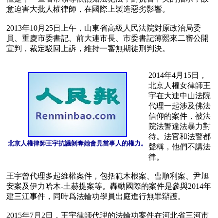
意迫害大批人權律師，在國際上製造惡劣影響。

2013年10月25日上午，山東省高級人民法院對原政治局委
員、重慶市委書記、前大連市長、市委書記薄熙來二審公開
宣判，裁定駁回上訴，維持一審無期徒刑判決。 

2014年4月15日，
北京人權女律師王
宇在大連中山法院
代理一起涉及佛法
信仰的案件，被法
院法警違法暴力對
待。法官和法警都
北京人權律師王宇抗議剝奪她會見當事人的權力。
聲稱，他們不講法
律。

王宇曾代理多起維權案件，包括範木根案、曹順利案、尹旭
安案及伊力哈木-土赫提案等。轟動國際的案件是參與2014年
建三江事件，同時爲法輪功學員出庭進行無罪辯護。

2015年7月2日，王宇律師代理的法輪功案件在河北省三河市