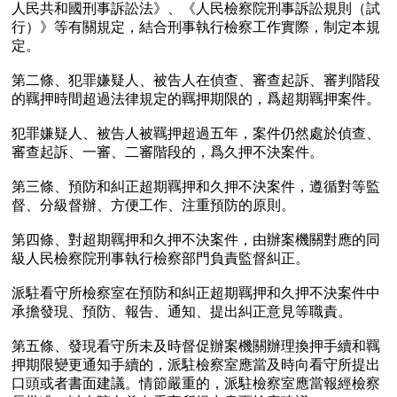
人民共和國刑事訴訟法》、《人民檢察院刑事訴訟規則（試
行）》等有關規定，結合刑事執行檢察工作實際，制定本規
定。

第二條、犯罪嫌疑人、被告人在偵查、審查起訴、審判階段
的羈押時間超過法律規定的羈押期限的，爲超期羈押案件。

犯罪嫌疑人、被告人被羈押超過五年，案件仍然處於偵查、
審查起訴、一審、二審階段的，爲久押不決案件。

第三條、預防和糾正超期羈押和久押不決案件，遵循對等監
督、分級督辦、方便工作、注重預防的原則。

第四條、對超期羈押和久押不決案件，由辦案機關對應的同
級人民檢察院刑事執行檢察部門負責監督糾正。

派駐看守所檢察室在預防和糾正超期羈押和久押不決案件中
承擔發現、預防、報告、通知、提出糾正意見等職責。

第五條、發現看守所未及時督促辦案機關辦理換押手續和羈
押期限變更通知手續的，派駐檢察室應當及時向看守所提出
口頭或者書面建議。情節嚴重的，派駐檢察室應當報經檢察