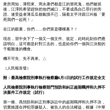
衆所周知，薄熙來、周永康們都是江的替死鬼，他們被抓
後，江澤民希望趕快把他們滅口，不要成爲自己罪行的旁
證。連受益者薄瓜瓜都氣憤不已，隔着太平洋跟江叫板「要
死我們一起死！」

在江的眼裏，你們……你們算是哪棵蔥？！

現在，習中央下了一個又一個文件、規定，此時此刻你們應
該明白，這可都是針對江去的，也是給你們一個與江決裂的
千載難逢的機會。

機不可失、失不再來。△ 

（人民報首發）

附：最高檢察院刑事執行檢察廳6月1日的試行工作規定全文

人民檢察院刑事執行檢察部門預防和糾正超期羈押和久押不
決案件工作規定（試行）
第一條、爲預防和糾正刑事訴訟中的超期羈押和久押不決，
切實維護在押犯罪嫌疑人、被告人的合法權益，根據《中華