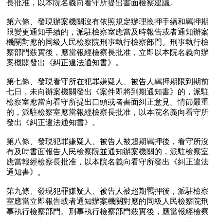
長批准，以本院名義向看守所提出書面檢察建議。

第六條、發現辦案機關沒有依照規定辦理換押手續和羈押期
限變更通知手續的，派駐檢察室應當及時報告或者通知辦案
機關對應的同級人民檢察院刑事執行檢察部門。刑事執行檢
察部門覈實後，應當報經檢察長批准，立即以本院名義向辦
案機關發出《糾正違法通知書》。

第七條、發現看守所在犯罪嫌疑人、被告人羈押期限到期前
七日，未向辦案機關發出《案件即將到期通知書》的，派駐
檢察室應當向看守所提出口頭或者書面糾正意見。情節嚴重
的，派駐檢察室應當報經檢察長批准，以本院名義向看守所
發出《糾正違法通知書》。

第八條、發現犯罪嫌疑人、被告人被超期羈押後，看守所沒
有及時書面報告人民檢察院並通知辦案機關的，派駐檢察室
應當報經檢察長批准，以本院名義向看守所發出《糾正違法
通知書》。

第九條、發現犯罪嫌疑人、被告人被超期羈押後，派駐檢察
室應當立即報告或者通知辦案機關對應的同級人民檢察院刑
事執行檢察部門。刑事執行檢察部門覈實後，應當報經檢察