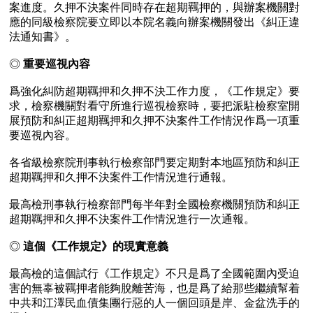
案進度。久押不決案件同時存在超期羈押的，與辦案機關對
應的同級檢察院要立即以本院名義向辦案機關發出《糾正違
法通知書》。

◎ 
重要巡視內容 
爲強化糾防超期羈押和久押不決工作力度，《工作規定》要
求，檢察機關對看守所進行巡視檢察時，要把派駐檢察室開
展預防和糾正超期羈押和久押不決案件工作情況作爲一項重
要巡視內容。

各省級檢察院刑事執行檢察部門要定期對本地區預防和糾正
超期羈押和久押不決案件工作情況進行通報。

最高檢刑事執行檢察部門每半年對全國檢察機關預防和糾正
超期羈押和久押不決案件工作情況進行一次通報。

◎ 
這個《工作規定》的現實意義
最高檢的這個試行《工作規定》不只是爲了全國範圍內受迫
害的無辜被羈押者能夠脫離苦海，也是爲了給那些繼續幫着
中共和江澤民血債集團行惡的人一個回頭是岸、金盆洗手的