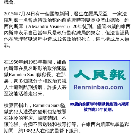
機會。

2015年7月24日有一個國際新聞，發生在羅馬尼亞，一家法
院判處一名曾虐待政治犯的前蘇聯時期獄長亞歷山德魯．維
西內斯庫（Alexandru Visinescu）20年徒刑。儘管89歲的維西
內斯庫表示自己當年只是執行監獄總局的規定，但法官認爲
他在管理監獄過程中造成12名政治犯死亡，這已構成反人類
罪。 

在1956年到1963年期間，維西
內斯庫在臭名昭彰的政治犯監
獄Ramnicu Sarat做獄長。在那
裏，衆多知識分子和政治異議
人士遭到酷刑折磨，許多人甚
至沒能活着走出來。 

89歲的前蘇聯時期獄長維西內斯庫

檢察官指出，Ramnicu Sarat監
被判處20年徒刑。
獄的犯人遭受的酷刑包括被關
在冰冷的牢房、被關禁閉、不
讓吃飯、有病不讓送醫和被毒打等。在維西內斯庫執掌監獄
期間，約138犯人在他的監督下服刑。 
