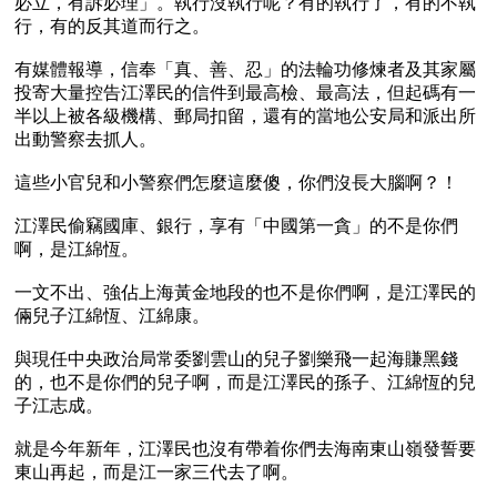
必立，有訴必理」。執行沒執行呢？有的執行了，有的不執
行，有的反其道而行之。

有媒體報導，信奉「真、善、忍」的法輪功修煉者及其家屬
投寄大量控告江澤民的信件到最高檢、最高法，但起碼有一
半以上被各級機構、郵局扣留，還有的當地公安局和派出所
出動警察去抓人。

這些小官兒和小警察們怎麼這麼傻，你們沒長大腦啊？！

江澤民偷竊國庫、銀行，享有「中國第一貪」的不是你們
啊，是江綿恆。

一文不出、強佔上海黃金地段的也不是你們啊，是江澤民的
倆兒子江綿恆、江綿康。

與現任中央政治局常委劉雲山的兒子劉樂飛一起海賺黑錢
的，也不是你們的兒子啊，而是江澤民的孫子、江綿恆的兒
子江志成。

就是今年新年，江澤民也沒有帶着你們去海南東山嶺發誓要
東山再起，而是江一家三代去了啊。
