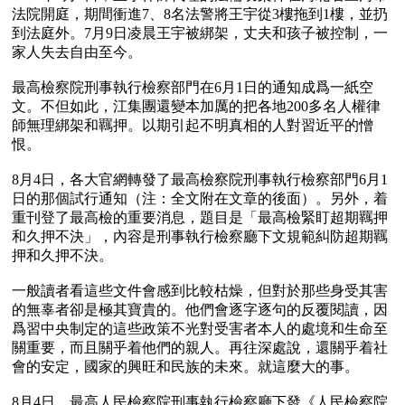
法院開庭，期間衝進7、8名法警將王宇從3樓拖到1樓，並扔
到法庭外。7月9日凌晨王宇被綁架，丈夫和孩子被控制，一
家人失去自由至今。

最高檢察院刑事執行檢察部門在6月1日的通知成爲一紙空
文。不但如此，江集團還變本加厲的把各地200多名人權律
師無理綁架和羈押。以期引起不明真相的人對習近平的憎
恨。

8月4日，各大官網轉發了最高檢察院刑事執行檢察部門6月1
日的那個試行通知（注：全文附在文章的後面）。另外，着
重刊登了最高檢的重要消息，題目是「最高檢緊盯超期羈押
和久押不決」，內容是刑事執行檢察廳下文規範糾防超期羈
押和久押不決。 

一般讀者看這些文件會感到比較枯燥，但對於那些身受其害
的無辜者卻是極其寶貴的。他們會逐字逐句的反覆閱讀，因
爲習中央制定的這些政策不光對受害者本人的處境和生命至
關重要，而且關乎着他們的親人。再往深處說，還關乎着社
會的安定，國家的興旺和民族的未來。就這麼大的事。

8月4日，最高人民檢察院刑事執行檢察廳下發《人民檢察院