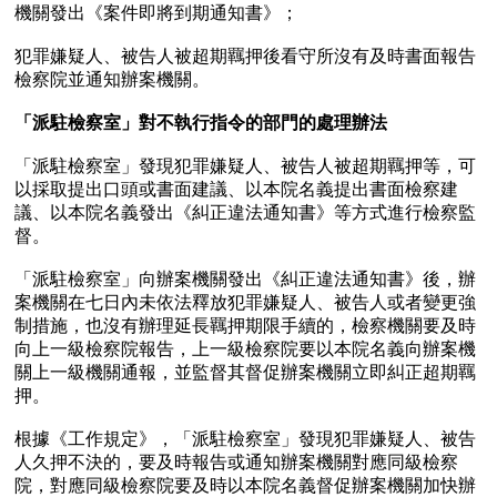
機關發出《案件即將到期通知書》；

犯罪嫌疑人、被告人被超期羈押後看守所沒有及時書面報告
檢察院並通知辦案機關。

「派駐檢察室」對不執行指令的部門的處理辦法 
「派駐檢察室」發現犯罪嫌疑人、被告人被超期羈押等，可
以採取提出口頭或書面建議、以本院名義提出書面檢察建
議、以本院名義發出《糾正違法通知書》等方式進行檢察監
督。

「派駐檢察室」向辦案機關發出《糾正違法通知書》後，辦
案機關在七日內未依法釋放犯罪嫌疑人、被告人或者變更強
制措施，也沒有辦理延長羈押期限手續的，檢察機關要及時
向上一級檢察院報告，上一級檢察院要以本院名義向辦案機
關上一級機關通報，並監督其督促辦案機關立即糾正超期羈
押。

根據《工作規定》，「派駐檢察室」發現犯罪嫌疑人、被告
人久押不決的，要及時報告或通知辦案機關對應同級檢察
院，對應同級檢察院要及時以本院名義督促辦案機關加快辦