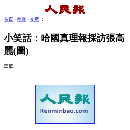
首頁
›
幽默
›
文章
：
小笑話：哈國真理報採訪張高
麗(圖)
華華