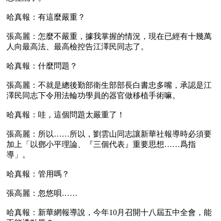
哈真報：有這麼嚴重？

張高麗：怎麼不嚴重，據我掌握的情況，現在已經有十幾萬
人向最高法、最高檢控告江澤民同志了。

哈真報：什麼問題？

張高麗：不就是總後勤部衛生部部長白書忠多嘴，承認是江
澤民同志下令用法輪功學員的器官做移植手術嘛。 

哈真報：哇，這個問題太嚴重了！

張高麗：所以……所以，劉雲山同志讓新華社報導時必須要
加上「以鄧小平理論、『三個代表』重要思想……爲指
導」。

哈真報：管用嗎？

張高麗：忽悠唄……

哈真報：新華網報導說，今年10月召開十八屆五中全會，能