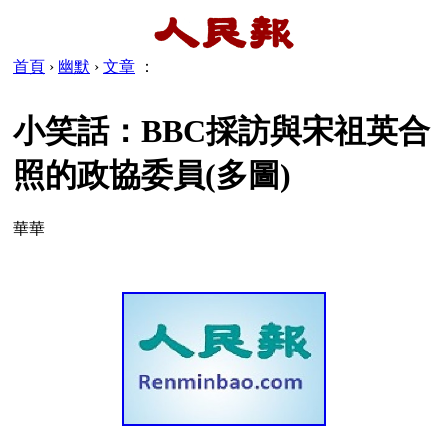
首頁
›
幽默
›
文章
：
小笑話：BBC採訪與宋祖英合
照的政協委員(多圖)
華華