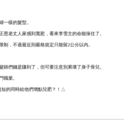
一樣的髮型。

正恩老丈人家感到寬慰，看來李雪主的命能保住了。

制，不過最近則嚴格規定只能留2公分以內。

髮師們錢是賺到了，但可要注意別累壞了身子骨兒。

職業。

短的同時給他們增點兒肥？！△
