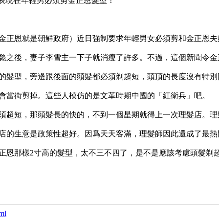
表現在年輕男必須剪金正恩髮型！

金正恩就是朝鮮政府）近日強制要求年輕男女必須剪和金正恩夫婦
斃之後，妻子李雪主一下子就消瘦了許多。不過，這個新聞令金
的髮型，旁邊跟後面的頭髮都必須剃超短，頭頂的長度沒有特別限
會當街剪掉。這些人模仿的是文革時期中國的「紅衛兵」吧。

須超短，那頭髮長的快的，不到一個星期就得上一次理髮店。理
店的生意是政策性超好。因爲天天客滿，理髮師因此還成了最熱門
正恩那樣2寸高的髮型，太不三不四了，是不是應該考慮頭髮剃超
ml