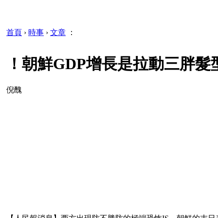
首頁
›
時事
›
文章
：
！朝鮮GDP增長是拉動三胖髮型
倪醜