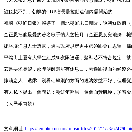
【人民報消息】西方出現防不勝防的極端恐怖IS，朝鮮的末日
誰也想不到，朝鮮的GDP增長是拉動這個內需開始的。

韓國《朝鮮日報》報導了一個北朝鮮末日新聞，說朝鮮政府（
金正恩把他最愛的著名歌手情人玄松月（金正恩女兒她媽）槍
據平壤消息人士透露，過去政府規定男生必須跟金正恩留一樣
平壤街上還有大學生組成糾察隊巡邏，髮型若不符合規定，就
若是要求長髮，那理髮師還能有休息日，旁邊跟後面的頭髮必
據消息人士透露，別看朝鮮別的方面的經濟效益不好，但理髮
有人私下提出一個問題：朝鮮年輕男一個個面黃肌瘦，頂着金
文章網址:
https://renminbao.com/rmb/articles/2015/11/23/62479b.ht