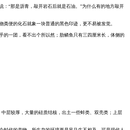
说：“那是沥青，敲开岩石后就是石油。”为什么有的地方敲开
物粪便的化石就象一块普通的黑色印迹，更不易被发觉。

乎乎的一团，看不出个所以然；肋鳞鱼只有三四厘米长，体侧的
；中层较厚，大量的硅质结核，出土一些蚌类、双壳类；上层
个时代的产物，所生存的环境更是风马牛不相及。可是现代人