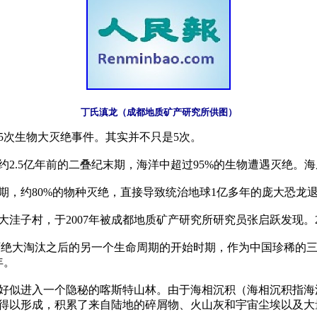
丁氏滇龙（成都地质矿产研究所供图）
次生物大灭绝事件。其实并不只是5次。

2.5亿年前的二叠纪末期，海洋中超过95%的生物遭遇灭绝。海
末期，约80%的物种灭绝，直接导致统治地球1亿多年的庞大恐龙
子村，于2007年被成都地质矿产研究所研究员张启跃发现。201
大灭绝大淘汰之后的另一个生命周期的开始时期，作为中国珍稀的
 

好似进入一个隐秘的喀斯特山林。由于海相沉积（海相沉积指海
得以形成，积累了来自陆地的碎屑物、火山灰和宇宙尘埃以及大量