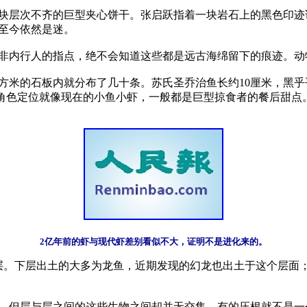
块层次不齐的巨型夹心饼干。张启跃指着一块岩石上的黑色印迹
今依然是迷。　　 

非内行人的指点，绝不会知道这些都是远古海绵留下的痕迹。动
方米的石板内就分布了几十条。苏氏圣乔治鱼长约10厘米，黑
2亿年前的虾与现代虾差别看似不大，证明不是进化来的。
层。下层出土的大多为龙鱼，近期发现的幻龙也出土于这个层面
，但层与层之间的这些生物之间却并无交集，有的压根就不是一