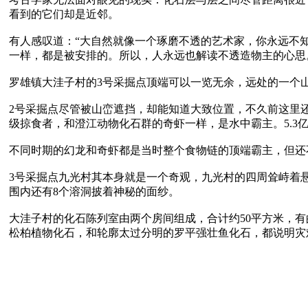
看到的它们却是近邻。

有人感叹道：“大自然就像一个琢磨不透的艺术家，你永远不
一样，都是被安排的。所以，人永远也解读不透造物主的心思。
罗雄镇大洼子村的3号采掘点顶端可以一览无余，远处的一个
2号采掘点尽管被山峦遮挡，却能知道大致位置，不久前这里
级掠食者，和澄江动物化石群的奇虾一样，是水中霸主。5.3
不同时期的幻龙和奇虾都是当时整个食物链的顶端霸主，但还
3号采掘点九光村其本身就是一个奇观，九光村的四周耸峙着悬
围内还有8个溶洞披着神秘的面纱。

大洼子村的化石陈列室由两个房间组成，合计约50平方米，