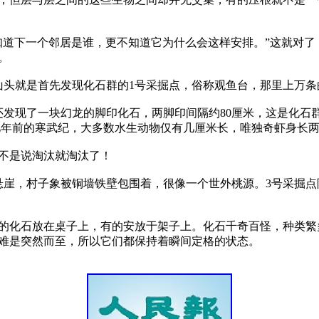
知道下一个邻居是谁，更不知道它为什么会这样安排。”这就对


山头就是首先发现化石群的1号采掘点，俗称观鱼台，那里上万条
还发现了一块幻龙的脚印化石，两脚印间隔约80厘米，这是化石
亿年前的寒武纪，大多数水生动物仅有几厘米长，唯独奇虾身长两
不是说淘汰就淘汰了！

崖，村子象被铜墙铁壁包围着，很像一个世外桃源。3号采掘点
有的化石放在桌子上，有的安放于架子上。化石千奇百怪，种类