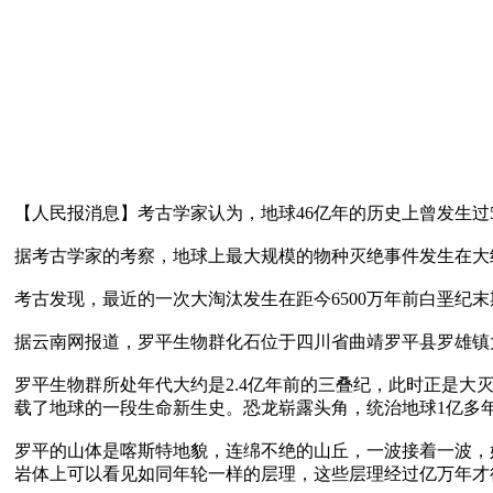
【人民报消息】考古学家认为，地球46亿年的历史上曾发生过5
据考古学家的考察，地球上最大规模的物种灭绝事件发生在大约
考古发现，最近的一次大淘汰发生在距今6500万年前白垩纪
据云南网报道，罗平生物群化石位于四川省曲靖罗平县罗雄镇大洼
罗平生物群所处年代大约是2.4亿年前的三叠纪，此时正是
载了地球的一段生命新生史。恐龙崭露头角，统治地球1亿多年。
罗平的山体是喀斯特地貌，连绵不绝的山丘，一波接着一波，
岩体上可以看见如同年轮一样的层理，这些层理经过亿万年才