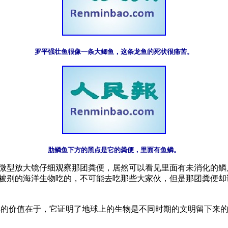
罗平强壮鱼很像一条大鲫鱼，这条龙鱼的死状很痛苦。
肋鳞鱼下方的黑点是它的粪便，里面有鱼鳞。
微型放大镜仔细观察那团粪便，居然可以看见里面有未消化的鳞
被别的海洋生物吃的，不可能去吃那些大家伙，但是那团粪便却
物群的价值在于，它证明了地球上的生物是不同时期的文明留下来