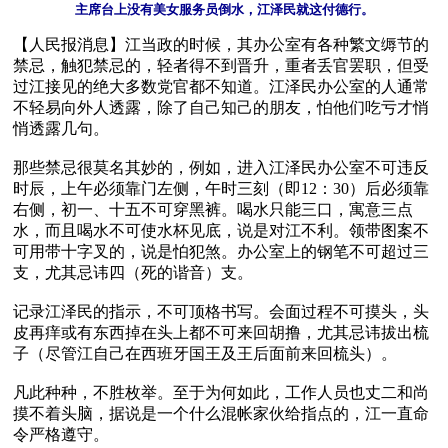
主席台上没有美女服务员倒水，江泽民就这付德行。
【人民报消息】江当政的时候，其办公室有各种繁文缛节的
禁忌，触犯禁忌的，轻者得不到晋升，重者丢官罢职，但受
过江接见的绝大多数党官都不知道。江泽民办公室的人通常
不轻易向外人透露，除了自己知己的朋友，怕他们吃亏才悄
悄透露几句。

那些禁忌很莫名其妙的，例如，进入江泽民办公室不可违反
时辰，上午必须靠门左侧，午时三刻（即12：30）后必须靠
右侧，初一、十五不可穿黑裤。喝水只能三口，寓意三点
水，而且喝水不可使水杯见底，说是对江不利。领带图案不
可用带十字叉的，说是怕犯煞。办公室上的钢笔不可超过三
支，尤其忌讳四（死的谐音）支。

记录江泽民的指示，不可顶格书写。会面过程不可摸头，头
皮再痒或有东西掉在头上都不可来回胡撸，尤其忌讳拔出梳
子（尽管江自己在西班牙国王及王后面前来回梳头）。

凡此种种，不胜枚举。至于为何如此，工作人员也丈二和尚
摸不着头脑，据说是一个什么混帐家伙给指点的，江一直命
令严格遵守。
