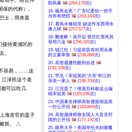
敢动手。附近停
阳风暴
🖼️
(
264,178
次)
国保的代称）。
16. 嘬死会死！广东纪委给一把手
办班有绝招
🖼️
(
263,144
次)
大巴士，用来遮
17. 看风水修祖坟 缺这件东西周永
康入狱
🖼️
(
257,577
次)
18. 翻老帐！高升后 曾庆红害死其
母邓六金
🖼️
(
256,183
次)
门接待黄浦区的
19. 镇江狂！习提前宣布对周永康
。

的立案审查
🖼️
(
236,888
次)
20. 高智晟遭性酷刑自述
🖼️
(
192,108
次)
来不容易，……这
21. 罕见！宋祖英的"大哥"和江的
，江泽民这个老
亲亲一家人
🖼️
(
190,704
次)
腐都可以吃几
22. 江完蛋了！维基百科敢这么编
辑宋祖英
🖼️
(
189,296
次)
23. 中国著名律师高智晟致胡温第
一封公开信
🖼️
(
183,849
次)
24. 高智晟律师致全国人大及吴邦
为上海贪官的盖子
国的公开信
🖼️
(
177,192
次)
被抓。 △
25. 眼界大开！美国华伦夫妇驱魔