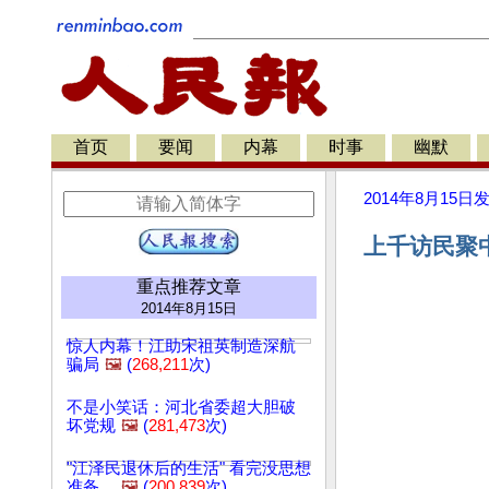
首页
要闻
内幕
时事
幽默
2014年8月15日
上千访民聚中
重点推荐文章
2014年8月15日
惊人内幕！江助宋祖英制造深航
骗局
🖼️
(
268,211
次)
不是小笑话：河北省委超大胆破
坏党规
🖼️
(
281,473
次)
"江泽民退休后的生活" 看完没思想
准备…
🖼️
(
200,839
次)