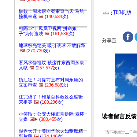
文章网址: http://w
惨败！周永康立案审查当天 马航
打印机版
撞机未遂
🖼️
(
140,534
次)
相隔12年 凤凰卫视两"拼命娘
子"为何遭殃
🖼️
(
161,536
次)
分享至：
地球极光绝美 吸引眼球 不敢解释
🖼️
(
270,730
次)
看风水修祖坟 缺这件东西周永康
入狱
🖼️
(
257,577
次)
镇江狂！习提前宣布对周永康的
立案审查
🖼️
(
236,888
次)
江完蛋了！维基百科敢这么编辑
宋祖英
🖼️
(
189,296
次)
小笑话：公安大楼正常拆除 累坏
读者留言反馈
党媒
🖼️▶️
(
389,455
次)
眼界大开！美国华伦夫妇驱魔精
彩片段
🖼️
(
174,146
次)