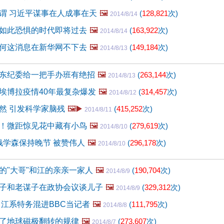
谓 习近平谋事在人成事在天
🖼️
(
128,821
次)
2014/8/14
如此恐惧的时代即将过去
🖼️
(
163,922
次)
2014/8/14
何这消息在新华网不下去
🖼️
(
149,184
次)
2014/8/13
东纪委给一把手办班有绝招
🖼️
(
263,144
次)
2014/8/13
埃博拉疫情40年最复杂爆发
🖼️
(
314,457
次)
2014/8/12
然 引发科学家脑残
🖼️▶️
(
415,252
次)
2014/8/11
！微距惊见花中藏有小鸟
🖼️
(
279,619
次)
2014/8/10
钱学森保持晚节 被赞伟人
🖼️
(
296,178
次)
2014/8/10
的"大哥"和江的亲亲一家人
🖼️
(
190,704
次)
2014/8/9
子和老谋子在政协会议谈儿子
🖼️
(
329,312
次)
2014/8/9
 江系特务混进BBC当记者
🖼️
(
111,795
次)
2014/8/8
了地球磁极翻转的规律
🖼️
(
273,607
次)
2014/8/7