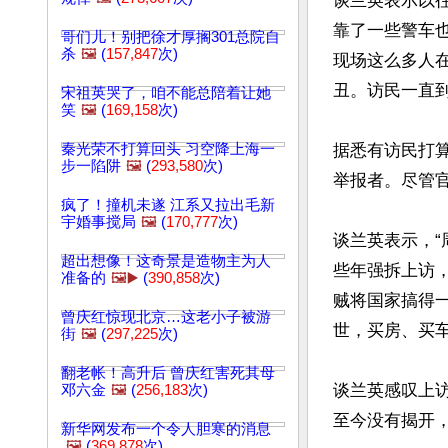
谈兰英表示以
靠了一些警车
哥们儿！别把徐才厚搁301总院自
杀
🖼️
(
157,847
次)
现场这么多人在
丑。访民一直到
宋祖英哭了，咱不能总陪着让她
笑
🖼️
(
169,158
次)
秦光荣不打算回头 习空降上海一
据悉有访民打算
步一陷阱
🖼️
(
293,580
次)
举报者。尽管
疯了！撞机未遂 江系又拉出毛新
宇婚事搅局
🖼️
(
170,777
次)
谈兰英表示，“
超出想像！这奇景是造物主为人
些年强拆上访，
准备的
🖼️▶️
(
390,858
次)
贼将国家搞得
曾庆红惊现北京…这老小子被游
世，买房、买车
街
🖼️
(
297,225
次)
翻老帐！高升后 曾庆红害死其母
谈兰英感叹上
邓六金
🖼️
(
256,183
次)
至今没有揭开
新华网发布一个令人胆寒的消息
🖼️
(
369,878
次)