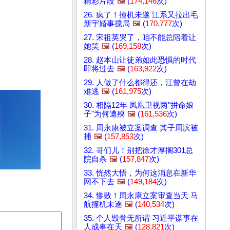
精彩片段
🖼️
(
174,146
次)
26. 疯了！撞机未遂 江系又拉出毛
新宇婚事搅局
🖼️
(
170,777
次)
27. 宋祖英哭了，咱不能总陪着让
她笑
🖼️
(
169,158
次)
28. 赵本山让徒弟如此恐惧的时代
即将过去
🖼️
(
163,922
次)
29. 人做了什么都得还，江曾在劫
难逃
🖼️
(
161,975
次)
30. 相隔12年 凤凰卫视两"拼命娘
子"为何遭殃
🖼️
(
161,536
次)
31. 周永康被立案调查 其子周滨被
捕
🖼️
(
157,853
次)
32. 哥们儿！别把徐才厚搁301总
院自杀
🖼️
(
157,847
次)
33. 恍然大悟，为何这消息在新华
网不下去
🖼️
(
149,184
次)
34. 惨败！周永康立案审查当天 马
航撞机未遂
🖼️
(
140,534
次)
35. 个人毁誉无所谓 习近平谋事在
人成事在天
🖼️
(
128,821
次)