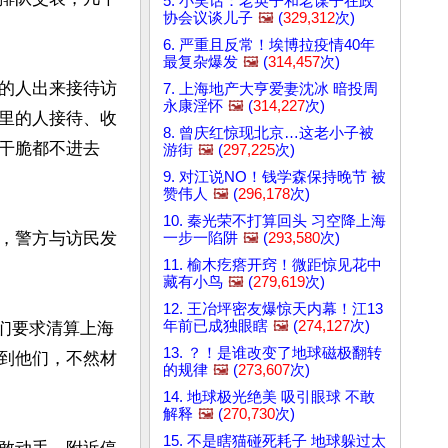
5. 小笑话：老英子和老谋子在政
协会议谈儿子
🖼️
(
329,312
次)
6. 严重且反常！埃博拉疫情40年
最复杂爆发
🖼️
(
314,457
次)
的人出来接待访
7. 上海地产大亨爱妻沈冰 暗投周
永康淫怀
🖼️
(
314,227
次)
市里的人接待、收
8. 曾庆红惊现北京…这老小子被
干脆都不进去
游街
🖼️
(
297,225
次)
9. 对江说NO！钱学森保持晚节 被
赞伟人
🖼️
(
296,178
次)
10. 秦光荣不打算回头 习空降上海
，警方与访民发
一步一陷阱
🖼️
(
293,580
次)
11. 榆木疙瘩开窍！微距惊见花中
藏有小鸟
🖼️
(
279,619
次)
12. 王冶坪密友爆惊天内幕！江13
年前已成独眼瞎
🖼️
(
274,127
次)
我们要求清算上海
13. ？！是谁改变了地球磁极翻转
到他们，不然材
的规律
🖼️
(
273,607
次)
14. 地球极光绝美 吸引眼球 不敢
解释
🖼️
(
270,730
次)
15. 不是瞎猫碰死耗子 地球躲过太