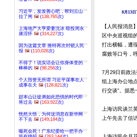
习近平，发发善心吧，帮刘云山
8月13
拉了闸
🖼️
(
138,765
次)
【人民报消息】
上海地产大亨爱妻沈冰 暗投周永
康淫怀
🖼️
(
314,227
次)
区中央巡视组
打出横幅，遭
因为这篇文章 推特再次封锁人民
报
🖼️
(
110,026
次)
腐败等口号，呼
不得了！说实话会让你身体变的
棒棒的
🖼️
(
98,256
次)
7月29日前政
个人毁誉无所谓 习近平谋事在人
组上海办公地点
成事在天
🖼️
(
128,821
次)
行交谈”。据悉
赵本山让徒弟如此恐惧的时代即
将过去
🖼️
(
163,922
次)
上海访民谈兰
恍然大悟，为何这消息在新华网
上午先去了信访
不下去
🖼️
(
149,184
次)
嘬死会死！广东纪委给一把手办
上海访民金月
班有绝招
🖼️
(
263,144
次)