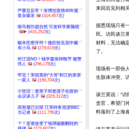
来回后见到相关
严重且反常！埃博拉疫情40年最
复杂爆发
🖼️
(
314,457
次)
据悉现场只有
南马都尔超自然 引发科学家脑残
🖼️▶️
(
415,252
次)
民。访民谈兰英
材料，无法确
榆木疙瘩开窍！微距惊见花中藏
有小鸟
🖼️
(
279,619
次)
了。

对江说NO！钱学森保持晚节 被赞
伟人
🖼️
(
296,178
次)
现场有一部份
罕见！宋祖英的"大哥"和江的亲亲
生肢体冲突。访
一家人
🖼️
(
190,704
次)
小笑话：老英子和老谋子在政协
谈兰英说：“访
会议谈儿子
🖼️
(
329,312
次)
贪官，希望门
高智晟已出狱 江系特务混进BBC
料落到了上海各
当记者
🖼️
(
111,795
次)
？！是谁改变了地球磁极翻转的
规律
🖼️
(
273,607
次)