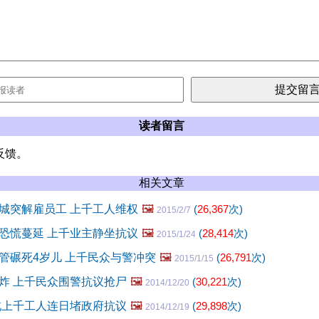
读者留言
反馈。
相关文章
城突解雇员工 上千工人维权
🖼️
(
26,367
次)
2015/2/7
恐慌蔓延 上千业主静坐抗议
🖼️
(
28,414
次)
2015/1/24
管碾死4岁儿 上千民众与警冲突
🖼️
(
26,791
次)
2015/1/15
炸 上千民众围警抗议抢尸
🖼️
(
30,221
次)
2014/12/20
北上千工人连日堵政府抗议
🖼️
(
29,898
次)
2014/12/19