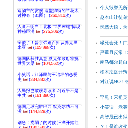
个人毁誉无所
造物主的赏赐 造型独特的兰花太
过神奇（31图） (
260,819
次)
赵本山让徒弟
人查不明白！北极"世界末端"惊现
恍然大悟，为
神秘巨洞
🖼️
(
275,306
次)
全傻了！普京强迫百姓认养克里
嘬死会死！广
米亚
🖼️
(
109,988
次)
严重且反常！
德国队获胜真意:默克尔政府将挑
南马都尔超自
世界大梁
🖼️
(
104,562
次)
榆木疙瘩开窍
小笑话：江泽民与王冶坪的恋爱
史
🖼️
(
334,882
次)
对江说NO！
人民报岂敢误导读者 习近平不是
中共
🖼️
(
161,380
次)
罕见！宋祖英
德国足球完胜巴西 默克尔功不可
小笑话：老英
没
🖼️
(
144,828
次)
高智晟已出狱
别急！党弱了的时候 汪洋开始红
？！是谁改变
了
🖼️
(
190,599
次)