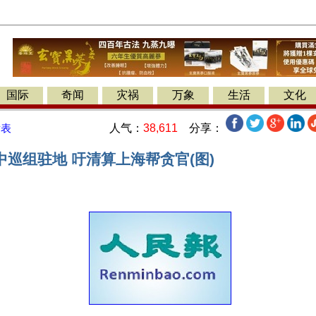
国际
奇闻
灾祸
万象
生活
文化
人气：
38,611
分享：
发表
巡组驻地 吁清算上海帮贪官(图)