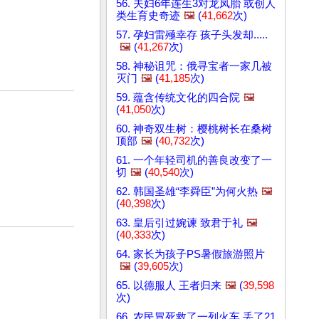
56. 夫妇6年连生3对龙凤胎 或创人
类生育史奇迹
🖼️
(
41,662
次)
57. 孕妇雷殛幸存 孩子头发却.....
🖼️
(
41,267
次)
58. 神秘诅咒：俄寻宝者一家几被
灭门
🖼️
(
41,185
次)
59. 蕴含传统文化的四合院
🖼️
(
41,050
次)
60. 神奇双生树：樱桃树长在桑树
顶部
🖼️
(
40,732
次)
61. 一个年轻司机的善良改变了一
切
🖼️
(
40,540
次)
62. 韩国圣雄“李舜臣”为何火热
🖼️
(
40,398
次)
63. 皇后引过婉谏 致君于礼
🖼️
(
40,333
次)
64. 家长为孩子PS暑假旅游照片
🖼️
(
39,605
次)
65. 以德服人 王者归来
🖼️
(
39,598
次)
66. 农民冒死救了一列火车 丢了21