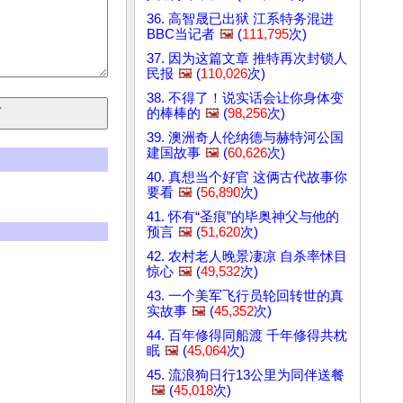
36. 高智晟已出狱 江系特务混进
BBC当记者
🖼️
(
111,795
次)
37. 因为这篇文章 推特再次封锁人
民报
🖼️
(
110,026
次)
38. 不得了！说实话会让你身体变
的棒棒的
🖼️
(
98,256
次)
39. 澳洲奇人伦纳德与赫特河公国
建国故事
🖼️
(
60,626
次)
40. 真想当个好官 这俩古代故事你
要看
🖼️
(
56,890
次)
41. 怀有“圣痕”的毕奥神父与他的
预言
🖼️
(
51,620
次)
42. 农村老人晚景凄凉 自杀率怵目
惊心
🖼️
(
49,532
次)
43. 一个美军飞行员轮回转世的真
实故事
🖼️
(
45,352
次)
44. 百年修得同船渡 千年修得共枕
眠
🖼️
(
45,064
次)
45. 流浪狗日行13公里为同伴送餐
🖼️
(
45,018
次)