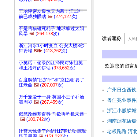
王冶坪密友爆惊天内幕！江13年
前已成独眼瞎
🖼️
(
274,127
次)
不是瞎猫碰死耗子 地球躲过太阳
风暴
🖼️
(
264,178
次)
读者暱称:
浙江河水1小时变血 公安大楼3秒
钟坍塌
🖼️▶️
(
413,362
次)
小笑话：偷录的江泽民对宋祖英
欢迎您的留言
和王冶坪的讲话 (
378,652
次)
百度解禁"吕加平"和"克拉娃"要了
江老命
🖼️
(
207,007
次)
广州日企西铁
万千宠爱于一身 英国小王子乔治
粤佳兆业事件
满周岁
🖼️
(
267,459
次)
浙江小贩躲城
俄篡改维基百科 马欲再坠机未遂
🖼️
(
109,742
次)
湖南烟花店爆
让普京惊傻了的MH17客机坠毁现
老板跑路 河
场卫星图
🖼️
(
151,022
次)