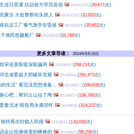
生连日罢课 抗议校方学历造假
🖼️
(
30,671
次)
2014/12/15
民聚京 大批警察街头抓人
🖼️
(
31,820
次)
2014/12/10
路抗议工厂毒气致学生昏迷
🖼️
(
30,852
次)
2014/10/29
上千渔民怒砸船厂
🖼️
(
33,788
次)
2014/9/20
更多文章导读：
2014年8月15日
助宋祖英制造深航骗局
🖼️
(
268,211
次)
2014/8/19
河北省委超大胆破坏党规
🖼️
(
281,473
次)
2014/8/18
后的生活" 看完没思想准备…
🖼️
(
200,839
次)
2014/8/17
善心吧，帮刘云山拉了闸
🖼️
(
138,765
次)
2014/8/17
爱妻沈冰 暗投周永康淫怀
🖼️
(
314,227
次)
2014/8/16
 推特再次封锁人民报
🖼️
(
110,026
次)
2014/8/15
话会让你身体变的棒棒的
🖼️
(
98,256
次)
2014/8/15