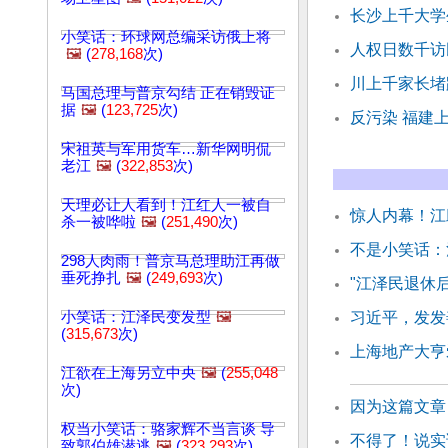
长沙上千大学
小笑话：环球网总编采访俄上将
人权日数千访
🖼️
(
278,168
次)
川上千家长堵
马国总理与普京勾结 正在销毁证
据
🖼️
(
123,725
次)
反污染 福建
宋祖英与军用货车…新华网明侃
老江
🖼️
(
322,853
次)
天理必让人看到！江红人一被自
惊人内幕！江
杀一被哗啦
🖼️
(
251,490
次)
不是小笑话：
298人肉雨！普京马总理助江再做
垂死挣扎
🖼️
(
249,693
次)
"江泽民退休
小笑话：江泽民变发型
🖼️
习近平，发发
(
315,673
次)
上海地产大亨
江欲在上海另立中央
🖼️
(
255,048
次)
因为这篇文章
权当小笑话：骆家辉不当言谈 导
不得了！说实
致郭伯雄潜逃
🖼️
(
323,293
次)