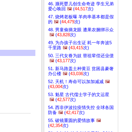
46. 濒死婴儿创生命奇迹 孪生兄弟
爱心唤回
🖼️
(
44,517
次)
47. 烧烤老板曝 羊肉串基本都是假
的
🖼️
(
44,479
次)
48. 男童偷摘龙眼 遭果农捆绑示众
🖼️
(
43,828
次)
49. 为办孩子出生证 耗一年奔波5
千里路
🖼️
(
43,415
次)
50. 三代女眷为妓 替祖辈偿还业债
🖼️
(
43,177
次)
51. 新马路盖土种黄豆 贫困县豪奢
办公楼
🖼️
(
43,036
次)
52. 天机！寿命可以加加减减
🖼️
(
43,004
次)
53. 魁星 古代儒士学子的文运星
🖼️
(
42,577
次)
54. 西非伊波拉疫情失控 全球各国
防备
🖼️
(
42,417
次)
55. 破镜重圆的爱情故事
🖼️
(
42,354
次)