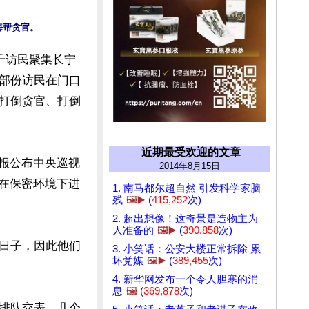
海帮贪官。
千访民聚集长宁
部份访民在门口
打倒贪官、打倒
近期最受欢迎的文章
党报公布中央巡视
2014年8月15日
“在保密环境下进
1. 南马都尔超自然 引发科学家脑
残
🖼️▶️
(
415,252
次)
2. 超出想像！这奇景是造物主为
人准备的
🖼️▶️
(
390,858
次)
日子，因此他们
3. 小笑话：公安大楼正常拆除 累
坏党媒
🖼️▶️
(
389,455
次)
4. 新华网发布一个令人胆寒的消
息
🖼️
(
369,878
次)
排队交表，几个