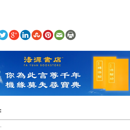
ww.renminbao.com/rmb/articles/2014/8/16/59975.html
: