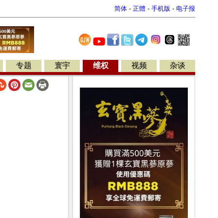
简体
-
正體
-
手机版
-
电子报
专题
寰宇
维权
视频
杂谈