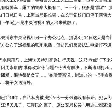
往访民上访拉横幅，会被警方送上大巴士带走，但今天警察没
也有特警车，露面的警察大概有二、三十个，很多是“黑猫”（
门口喊口号，上海当局很难堪​​，在长宁党校门口停了两辆
下午5点不见中央巡视组的人出来就散了。

去浦东中央巡视组另一个办公地点，据说8月14日这天是专
官方公布了巡视组的联系电话，但访民们反馈试过电话打不进去
周永康落马，上海访民特别高兴进行庆祝，这只‘老虎’打下
因周永康的‘维稳政策’令问题至今没有解决，不断遭到打压
一团糟，遍地都是贪官……”她听警察说，街道办的一把手贪
，将子女送海外。

访已经19年，自己私房被强拆至今一分钱都没有获赔。她认
，江泽民儿子、江泽民的侄子、原公安局长吴志明这些都还没