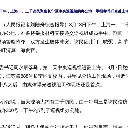
日下午，上海一、二千访民聚集长宁区中央巡视组的办公地，举报并呼吁查处上
（人民报记者刘陆舟综合报导）8月13日下午，上海一、二
的办公地，准备将举报材料直接递交巡视组成员手中。期间一
现场警察抢夺，双方发生肢体冲突。访民因此门口喊冤，高呼
吁清算上海贪官。

法委书记周永康落马，第二天中央巡视组进驻上海。 8月7日
，江苏路888号长宁区党校内，并罕见介绍工作现场，强调
十八大后，由媒体曝光巡视组工作现场还是首次。

英介绍说，当天现场大约有二千访民，由于每周三是访民信访
办300号，下午2点到了巡视组办公地。

花告诉记者，现场人很多估计超过千人。她进到里面，填表、