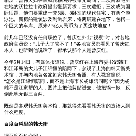
相反，曾伟夫妇在黑钱转移国外被曝光期间，三次向豪宅所
在地的沃拉拉市政府提出翻新要求，三次遭拒，三次成为国
际话题。他们要重建一套5层、8卧室的现代住宅，有两个游
泳池。新房的建筑涉及到凿岩床，将两层建在地下，包括一
个巨大的车库。原来2.5亿人民币为了买这块地皮！

前几年已经没有任何职位了，曾庆红外出“视察”时，对各地
政府官员说：“儿子大了管不了！”各地官员都看见了曾庆红
本人，也听到他说话了，都承认那个人是曾庆红。

今年5月14日，有媒体报道说，曾庆红在上海市委书记韩正
和江泽民的大儿子江绵恒的陪同下，参观了上海的韩天衡美
术馆，并与内地著名篆刻家韩天衡合照。有人戳窟窿说：
“怎么是江绵恒陪同，而不是上海市长杨雄陪同呢？”因为杨
雄不是江家帮的人，图片上把他剪贴进去，他把锅一掀，反
倒此地无银三百两。

既然是参观韩天衡美术馆，那就得先看看韩天衡的造诣大到
什么程度。

百度百科里的韩天衡
据百度百科介绍：
