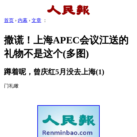
首页
›
内幕
›
文章
：
撒谎！上海APEC会议江送的
礼物不是这个(多图)
蹲着呢，曾庆红5月没去上海(1)
门礼瞰