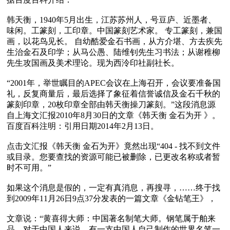
韩天衡，1940年5月出生，江苏苏州人，号豆庐、近墨者、
味闲。工篆刻，工印章。中国篆刻艺术家。 专工篆刻，兼国
画，以花鸟见长。 自幼酷爱金石书画，从方介堪、方去疾先
生治金石及印学；从马公愚、陆维钊先生习书法；从谢稚柳
先生攻国画及美术理论。现为西泠印社副社长。

“2001年，举世瞩目的APEC会议在上海召开，会议要准备国
礼，反复商量后，最后选择了象征着信誉诚信及金石千秋的
篆刻印章，20枚印章全部由韩天衡操刀篆刻。”这段消息源
自上海文汇报2010年8月30日的文章《韩天衡 金石为开 》。
百度百科注明：引用日期2014年2月13日。

点击文汇报《韩天衡 金石为开》竟然出现“404 - 找不到文件
或目录。您要查找的资源可能已被删除，已更改名称或者暂
时不可用。” 

如果这个消息是假的，一定有真消息，再搜寻，……终于找
到2009年11月26日9点37分发表的一篇文章《金钻笔王》，

文章说：“黄喜得大师：中国著名制笔大师。钢笔属于舶来
品，对于中国人来说，有一支中国人自己制作的世界名笔一