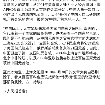
直是国人的梦想，从2001年黄喜得大师为亚太经合组织上海
APEC会议上为21国元首制作金笔开始，中国人第一次自己
创作出了元首级国礼金笔，……他开创了中国人自己研制国
礼元首金笔的先河，被誉为‘中国元首笔第一人。’”

“在国际上，元首笔历来就是国家与国家之间相互赠送的，
它代表着一个国家的最高荣誉，也代表着一个国家的形象，
民间是不可能有的，从中国元首笔之父黄喜得大师为2001年
上海APEC会议设计一支国礼金笔，江泽民主席将它赠送给
了美国前总统布什、俄罗斯前总统普京等21国元首，自此，
中国诞生了第一支国礼元首笔，2006年上海合作组织峰会、
北京中非论坛，以及2008年亚欧首脑会议上近百位国家元首
获赠中国元首笔。”

至此才知道，上海文汇报2010年8月30日的文章为何自己删
除了。看来百度百科也应该把标签“韩天衡”里面的张冠李戴
那部份删除。△（待续）
