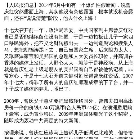
【人民报消息】2014年5月中旬有一个爆炸性假新闻，说曾
庆红突然露面上海，其实他没有突然露面，根本就没机会露
面，还在“说说清楚”阶段，他去什么上海！

十七大召开前一年，政治局常委、中共国家副主席曾庆红对
自己是否能继续留任没有把握，于是一边拍板让儿子一家四
口移民海外，把不义之财转移出去；一边制造舆论和搜集人
马，想把胡锦涛踢下去，自己当国家主席，后来阻力太大，
又琢磨温家宝和吴邦国的总理和人大委员长职位，并高调在
香港的媒体上发话。人野心太大，就等于是神经病。从上海
就是曾庆红老上级老朋友的吴邦国看自己都被他惦记着，非
常寒心，于是十七大召开前关键时刻没帮曾庆红说话。2007
年十七大，得罪了所有人的曾庆红顺理成章的下了台，并一
下子成了媒体的弃儿，哑巴了。

2008年，曾氏父子急切要把黑钱转移国外，曾伟夫妇用高出
房价一倍的价钱3,240万澳币(合人民币2.5亿）在澳洲悉尼购
下豪宅，成为置业移民。2009年澳洲媒体曝光了这个秘密，
随即成为轰动中共高层的特大新闻。

按理来说，曾庆红应该马上告诉儿子低调过此难关，但恰恰