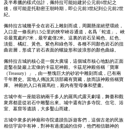
及半希臘的樣式估計，佩特拉可能始建於公元前6世紀之
後，很可能是托勒密王朝時期，即公元前3世紀到公元前2世
紀。

佩特拉古城幾乎全在岩石上雕刻而成，周圍懸崖絕壁環繞，
入口是一條長約1.5公里的狹窄峽谷通道，名爲「蛇道」。峽
谷最寬處約7米，最窄處僅2米。這裏的岩石呈褐色、紅色、
淡藍、橘紅、黃色、紫色和綠色等。各種不同顏色岩石的扭
曲岩層，形成了岩石表面的螺旋形和波浪形的顏色曲線。

佩特拉古城的核心是一個大廣場，這個城市核心地點的正面
是鑿在陡巖上宏偉的卡茲尼神殿。卡茲尼神殿俗稱「寶庫
（Treasury）」，由一整塊巨大的砂岩中雕刻而成，已有兩
千年曆史。當地人傳說其頂部藏有寶藏，故而該神殿俗稱寶
庫。 神殿的入口有羅馬柱，殿內有聖母像和壁畫。

古城中有一座能容納兩千多人的羅馬式露天劇場，舞臺和觀
衆席都是從岩石中雕鑿出來。城中還有許多寺院、住宅、浴
室、墓窟等遺蹟，大多鑿山而建。

古城中衆多的神廟和寺院遺蹟告訴遊客們，這個古老的民族
相信宇宙中有神，對神有過虔誠的信仰，他們相信聽神的