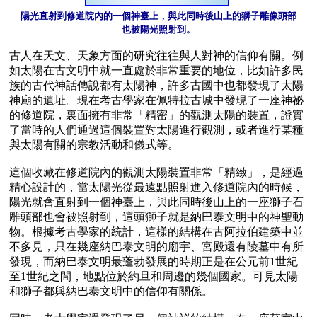
陽光直射到修道院內的一個神臺上，與此同時後山上的獅子雕像頭部

也被陽光照射到。
古人在天文、天象方面的研究往往與人對神的信仰有關。例
如太陽在古文明中就一直處於非常重要的地位，比如許多民
族的古代神話傳說都有太陽神，許多古國中也都發現了太陽
神廟的遺址。現在考古學家在佩特拉古城中發現了一座神祕
的修道院，裏面擁有非常「精密」的觀測太陽的裝置，證實
了當時的人們通過這個裝置對太陽進行觀測，或者進行某種
與太陽有關的宗教活動和儀式等。

這個收藏在修道院內的觀測太陽裝置非常「精緻」，是經過
精心設計的，當太陽光從最遠點照射進入修道院內的時候，
陽光就會直射到一個神臺上，與此同時後山上的一座獅子石
雕頭部也會被照射到，這頭獅子就是納巴泰文明中的神聖動
物。根據考古學家的統計，這樣的結構在古阿拉伯建築中並
不多見，只在幾座納巴泰文明的廟宇、宮殿還有陵墓中有所
發現，而納巴泰文明最蓬勃發展的時期正是在公元前1世紀
至1世紀之間，地點位於約旦和周邊的幾個國家。可見太陽
和獅子都與納巴泰文明中的信仰有關係。
