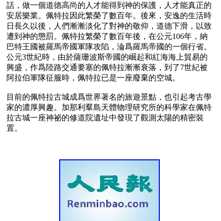
話，做一個道德高尚的人才能得到神的保護，人才能真正的
安居樂業。佩特拉因此繁榮了數百年。後來，安逸的生活時
日長久以後，人們漸漸淡化了對神的敬仰，道德下滑，以致
遭到神的懲罰。佩特拉繁榮了數百年後，在公元106年，納
巴特王國被羅馬帝國軍隊攻陷，淪爲羅馬帝國的一個行省。
公元3世紀時，由於薩珊波斯帝國的崛起和紅海海上貿易的
興盛，作爲陸路交通要塞的佩特拉漸漸衰落，到了7世紀被
阿拉伯軍隊征服時，佩特拉已是一座廢棄的空城。

目前的佩特拉古城成爲世界著名的旅遊景點，也引起考古學
家的濃厚興趣。加那利羣島天體物理研究所的科學家在佩特
拉古城一座神祕的修道院遺址中發現了觀測太陽的精密裝
置。
