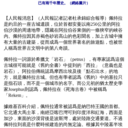
已有兩千年曆史。（網絡圖片）
【人民報消息】（人民報記者記者杜承錦綜合報導）佩特拉
是約旦的一座古城遺蹟，位於首都安曼以南250公里的阿拉
伯沙漠的周邊地帶，隱藏在阿拉伯谷東側的一條狹窄的峽谷
內。佩特拉因其赤褐色砂岩高山的色彩聞名，加上古城中擁
有大量的古建築，從而成爲一個世界著名的旅遊點，也被世
人稱爲世界古文明中的第八奇蹟。

佩特拉一詞源於希臘文「岩石」（petrus），有專家認爲這個
古城很可能就是《舊約全書》中提到的「西拉」（意義也是
岩石）。阿拉伯傳統認爲摩西出埃及後「點石出水」的地
方，就是佩特拉古城。但也有學者認爲《舊約》中的塞拉只
是指石頭，而不是一個城市的名字。而公元初的猶太歷史學
家Josephus則認爲，佩特拉在《死海古卷》中被稱爲
「Rekem」。

據維基百科介紹，佩特拉通常被認爲是納巴特王國的首都。
它北通大馬士革，南經亞喀巴灣可到印度洋和紅海，西面是
加沙，東面的沙漠背後是波斯灣，處於陸路交通要道。不過
佩特拉到底是什麼時候建造的尚無定論。根據其中陵墓半埃