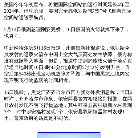
美国今年年初宣布，将把国际空间站的运行时间延长4年至
2024年。但现阶段，美国完全靠俄罗斯“联盟”号飞船向国际
空间站运送宇航员。 

5月13日俄副总理刚耍完横，16日俄国的火箭就掉下来了，
也真寸。

中新网哈尔滨5月16日报道，此前俄新社报道说，俄罗斯今
晨发射的运载火箭在中国上空大气层高处发生故障，俄方称
没有残骸坠入地面。但是，报道中提到的该枚火箭于哈萨克
斯坦当地时间16日3时42分(北京时间5时42分)发射升空，升
空后第540秒出现发动机故障并坠毁，与中国黑龙江境内发
现不明飞行物坠落的时间相近。

16日晚8时，黑龙江齐齐哈尔市官方就对外发消息称，当日6
时许，齐齐哈尔市拜泉、依安两县警方相继接到报警，在两
县农村发现不明飞行物坠地，其中拜泉县富强镇新农村发现
3个，时中乡安福村发现1个，依安县双阳镇孟常村发现1