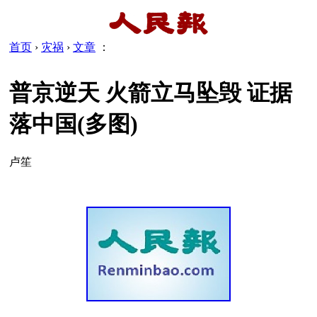
首页
›
灾祸
›
文章
：
普京逆天 火箭立马坠毁 证据
落中国(多图)
卢笙