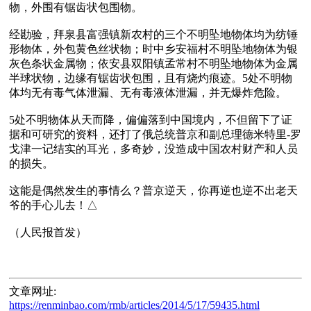
物，外围有锯齿状包围物。

经勘验，拜泉县富强镇新农村的三个不明坠地物体均为纺锤
形物体，外包黄色丝状物；时中乡安福村不明坠地物体为银
灰色条状金属物；依安县双阳镇孟常村不明坠地物体为金属
半球状物，边缘有锯齿状包围，且有烧灼痕迹。5处不明物
体均无有毒气体泄漏、无有毒液体泄漏，并无爆炸危险。

5处不明物体从天而降，偏偏落到中国境内，不但留下了证
据和可研究的资料，还打了俄总统普京和副总理德米特里-罗
戈津一记结实的耳光，多奇妙，没造成中国农村财产和人员
的损失。

这能是偶然发生的事情么？普京逆天，你再逆也逆不出老天
爷的手心儿去！△

文章网址:
https://renminbao.com/rmb/articles/2014/5/17/59435.html