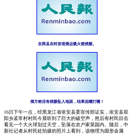
在两县农村发现俄运载火箭残骸。
俄方称没有残骸坠入地面，结果说嘴打嘴！
16日下午一点，经黑龙江省依安县委宣传部证实，依安县双
阳乡孟常村村民今晨听到了巨大的破空声，然后有村民目击
看见一个大火球划过天空，坠落在农户家菜园内。随后，中
新社记者从村民处拍摄的照片上看到，该物理为圆形金属