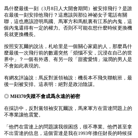
爲什麼最後一刻（3月8日人大開會期間）被安排飛行？是誰
在最後一刻安排他飛行？這應該與那位神祕女子電話有關
聯，這也應該證明馬國、馬軍方和馬航裏有江系的內鬼，這
個內鬼還得有一定的權力。否則不可能在想什麼時候更換機
長就更換機長。

按照安瓦爾的說法，札哈里是一個關心家庭的人，那麼爲什
麼最後一次飛行前的數週突然「煩惱不安，沉浸在自己的世
界中」？一個有外遇、有另一段「甜蜜愛情」滋潤的男人是
不會如此表現的。

有網友評論說：馬反對派領袖說：機長本不飛失聯航班，最
後一刻被安排。這表明：絕對是政治陰謀。

◎ 
MH370失蹤不會成爲永遠的祕密
在採訪中，反對黨領袖安瓦爾說，馬來軍方在雷達問題上的
不專業讓他震驚。

「他們在雷達上的問題讓我很困惑，很不專業。他們甚至拿
不出雷達的信息，這個雷達是我在1993年擔任財長的時候採