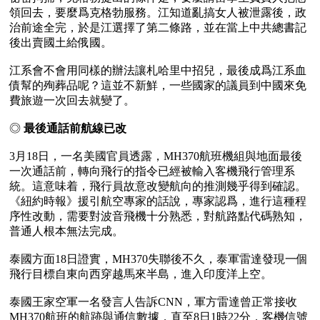
領回去，要麼爲克格勃服務。江知道亂搞女人被泄露後，政
治前途全完，於是江選擇了第二條路，並在當上中共總書記
後出賣國土給俄國。

江系會不會用同樣的辦法讓札哈里中招兒，最後成爲江系血
債幫的殉葬品呢？這並不新鮮，一些國家的議員到中國來免
◎ 
最後通話前航線已改
3月18日，一名美國官員透露，MH370航班機組與地面最後
一次通話前，轉向飛行的指令已經被輸入客機飛行管理系
統。這意味着，飛行員故意改變航向的推測幾乎得到確認。
《紐約時報》援引航空專家的話說，專家認爲，進行這種程
序性改動，需要對波音飛機十分熟悉，對航路點代碼熟知，
普通人根本無法完成。

泰國方面18日證實，MH370失聯後不久，泰軍雷達發現一個
飛行目標自東向西穿越馬來半島，進入印度洋上空。

泰國王家空軍一名發言人告訴CNN，軍方雷達曾正常接收
MH370航班的航跡與通信數據，直至8日1時22分，客機信號