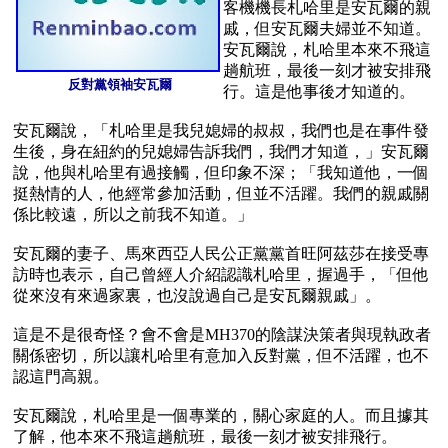
客機機長札哈里是安瓦爾的親
戚，但安瓦爾夫婦並不知道。
安瓦爾說，札哈里本來不飛這
趟航班，最後一刻才被安排飛
 反對黨領袖安瓦爾
行。這是他事後才知道的。

安瓦爾說，「札哈里是我兒媳婦的叔叔，我們也是在事件發
生後，身在紐約的兒媳婦告訴我們，我們才知道，」安瓦爾
說，他與札哈里有過接觸，但印象不深；「我知道他，一個
挺熱情的人，他經常參加活動，但並不活躍。我們的親戚關
係比較遠，所以之前我不知道。」

安瓦爾的妻子、馬來西亞人民公正黨黨首旺阿茲莎在接受專
訪時也表示，自己曾經人介紹認識札哈里，握過手，「但他
從來沒有來過家裏，也沒說過自己是安瓦爾親戚」。

這是不是很奇怪？會不會是MH370的陰謀決策者與現執政者
關係密切，所以讓札哈里有意加入反對黨，但不活躍，也不
認這門高親。

安瓦爾說，札哈里是一個專業的，關心家庭的人。而且據其
了解，他本來不飛這趟航班，最後一刻才被安排飛行。
