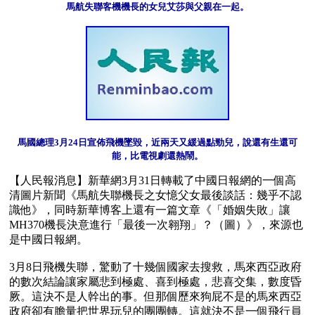
馬航失聯客機機長的女兒艾莎與父親在一起。
馬國總理3月24日宣佈飛機墜毀，近兩天又緩過點勁兒，說還有生還可
能，比電視劇還熱鬧。
【人民報消息】新華網3月31日轉載了中國日報網的一個高
清圖片新聞《馬航失聯機長之女憶父女最後談話：幾乎不認
識他》，同時新華博客上還有一篇文章《「婚姻失敗」讓
MH370機長決意進行「最後一次翱翔」？（圖）》，來源也
是中國日報網。

3月8日飛機失聯，驚動了十幾個國家去搜救，馬來西亞政府
的數次結論讓家屬悲到極處、喜到極處，悲喜交集，數度昏
厥。這決不是人幹出的事。但那個歷來狗屁不是的馬來西亞
政府卻有膽量把世界玩兒的團團轉。這就決不是一個飛行員