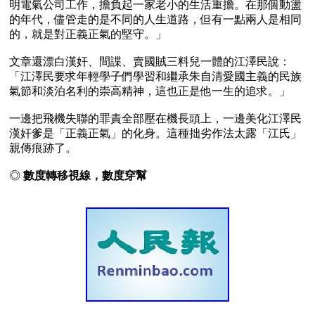
明電氣公司工作，擔負起一家老小的生活重擔。在那個動盪
的年代，儘管走的是不同的人生道路，但有一點兩人是相同
的，就是對正義正氣的堅守。」

文章還漂白漢奸、間諜、賣國賊三料兒一體的江澤民說：
「江澤民要求年輕學子們學習和繼承朱自清愛國主義的民族
氣節和淡泊名利的崇高精神，這也正是他一生的追求。」

一邊把飛機失聯的罪責全部壓在機長頭上，一邊美化江澤民
漢奸爹是「正義正氣」的化身。這種拙劣作法太露「江氏」
親傳痕跡了。

◎ 
數度轉移視線，數度穿幫