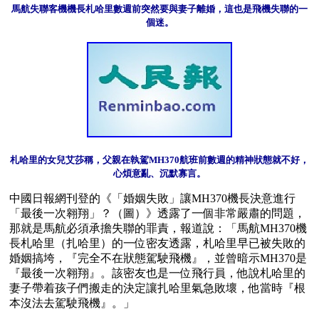
馬航失聯客機機長札哈里數週前突然要與妻子離婚，這也是飛機失聯的一
個迷。
札哈里的女兒艾莎稱，父親在執駕MH370航班前數週的精神狀態就不好，
心煩意亂、沉默寡言。
中國日報網刊登的《「婚姻失敗」讓MH370機長決意進行
「最後一次翱翔」？（圖）》透露了一個非常嚴肅的問題，
那就是馬航必須承擔失聯的罪責，報道說：「馬航MH370機
長札哈里（扎哈里）的一位密友透露，札哈里早已被失敗的
婚姻搞垮，『完全不在狀態駕駛飛機』，並曾暗示MH370是
『最後一次翱翔』。該密友也是一位飛行員，他說札哈里的
妻子帶着孩子們搬走的決定讓扎哈里氣急敗壞，他當時『根
本沒法去駕駛飛機』。」
