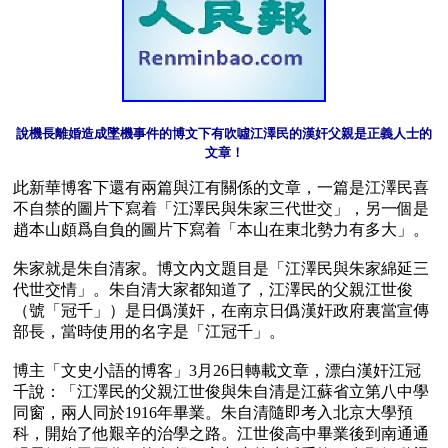
說機長離婚造成墜機事件的博文下有吹噓江澤民的漢奸父親是正義人士的
文章！
此新華博客下還有兩篇與江有關係的文章，一篇是江澤民喜
不自禁的圖片下寫着「江澤民與朱家三代世交」，另一個是
趙本山頗爲自負的圖片下寫着「本山在東北勢力有多大」。

朱家就是朱自清家。博文內文題目是「江澤民與朱家綿延三
代世交情」。朱自清大家都知道了，江澤民的父親江世俊
（號「冠千」）是日僞漢奸，在南京日僞漢奸政府裏當宣傳
部長，當時使用的名字是「江冠千」。

博主「文史小語的博客」3月26日轉載文章，漂白漢奸江冠
千說：「江澤民的父親江世俊與朱自清是江蘇省立第八中學
同窗，兩人同於1916年畢業。朱自清隨即考入北京大學預
科，開始了他艱辛的治學之路。江世俊高中畢業後到南通通