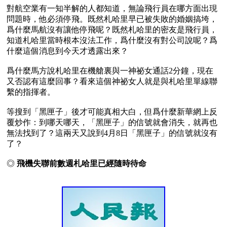
對航空業有一知半解的人都知道，無論飛行員在哪方面出現
問題時，他必須停飛。既然札哈里早已被失敗的婚姻搞垮，
爲什麼馬航沒有讓他停飛呢？既然札哈里的密友是飛行員，
知道札哈里當時根本沒法工作，爲什麼沒有對公司說呢？爲
什麼這個消息到今天才透露出來？ 

爲什麼馬方說札哈里在機艙裏與一神祕女通話2分鐘，現在
又否認有這麼回事？看來這個神祕女人就是與札哈里單線聯
繫的指揮者。

等搜到「黑匣子」後才可能真相大白，但爲什麼新華網上反
覆炒作：到哪天哪天，「黑匣子」的信號就會消失，就再也
無法找到了？這兩天又說到4月8日「黑匣子」的信號就沒有
◎ 
飛機失聯前數週札哈里已經隨時待命