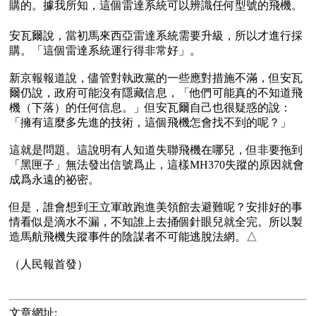
購的。據我所知，這個雷達系統可以辨識任何型號的飛機。

安瓦爾說，當初馬來西亞雷達系統需要升級，所以才進行採
購。「這個雷達系統運行得非常好」。

新京報報道說，儘管對執政黨的一些應對措施不滿，但安瓦
爾仍說，政府可能沒有隱藏信息，「他們可能真的不知道飛
機（下落）的任何信息。」但安瓦爾自己也很疑惑的說：
「擁有這麼多先進的技術，這個飛機怎會找不到的呢？」 

這就是問題。這說明有人知道失聯飛機在哪兒，但非要拖到
「黑匣子」無法發出信號爲止，這樣MH370失蹤的原因就會
成爲永遠的祕密。

但是，誰會想到王立軍敢跑進美領館去避難呢？安排好的事
情看似是滴水不漏，不知誰上去捅個針眼兒就全完。所以製
造馬航飛機失蹤事件的陰謀者不可能逃脫法網。△

文章網址: