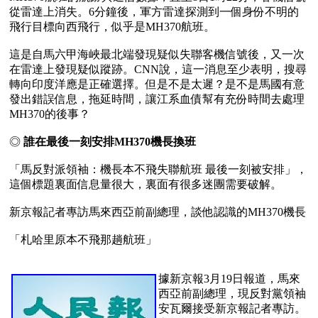
從雷達上消失。6分鐘後，軍方雷達探測到一個身份不明的
飛行目標向西飛行，似乎是MH370航班。

這是自馬六甲海峽最北端發現疑似失聯客機信號後，又一次
在雷達上發現疑似蹤跡。CNN說，這一消息至少表明，搜尋
轉向印度洋應是正確選擇。但是不是太遲？是不是馬國有意
發出錯誤信息，拖延時間，讓江系血債幫有充份時間去處理
MH370的後事？

◎ 
誰在最後一刻安排MH370機長換班
「馬反對派領袖：機長本不飛失聯航班 最後一刻被安排」，
這個標題裏面信息量很大，裏面有很多迷團需要破解。

新京報記者專訪馬來西亞前副總理，談他認識的MH370機長

「札哈里原本不飛那趟航班」

據新京報3月19日報道，馬來
西亞前副總理，現反對黨領袖
安瓦爾接受新京報記者專訪。