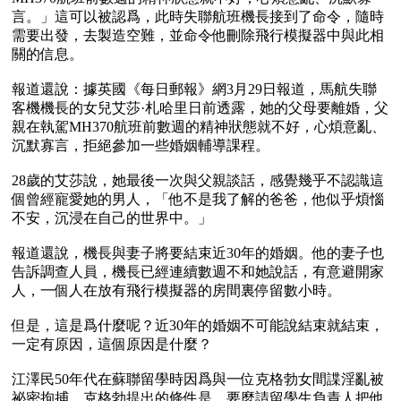
言。」這可以被認爲，此時失聯航班機長接到了命令，隨時
需要出發，去製造空難，並命令他刪除飛行模擬器中與此相
關的信息。

報道還說：據英國《每日郵報》網3月29日報道，馬航失聯
客機機長的女兒艾莎·札哈里日前透露，她的父母要離婚，父
親在執駕MH370航班前數週的精神狀態就不好，心煩意亂、
沉默寡言，拒絕參加一些婚姻輔導課程。

28歲的艾莎說，她最後一次與父親談話，感覺幾乎不認識這
個曾經寵愛她的男人，「他不是我了解的爸爸，他似乎煩惱
不安，沉浸在自己的世界中。」

報道還說，機長與妻子將要結束近30年的婚姻。他的妻子也
告訴調查人員，機長已經連續數週不和她說話，有意避開家
人，一個人在放有飛行模擬器的房間裏停留數小時。

但是，這是爲什麼呢？近30年的婚姻不可能說結束就結束，
一定有原因，這個原因是什麼？

江澤民50年代在蘇聯留學時因爲與一位克格勃女間諜淫亂被
祕密拘捕，克格勃提出的條件是，要麼請留學生負責人把他