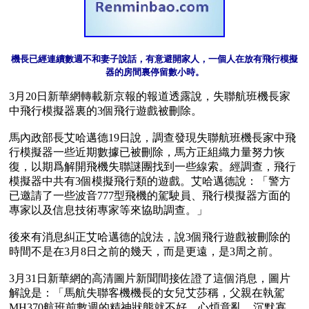
機長已經連續數週不和妻子說話，有意避開家人，一個人在放有飛行模擬
器的房間裏停留數小時。
3月20日新華網轉載新京報的報道透露說，失聯航班機長家
中飛行模擬器裏的3個飛行遊戲被刪除。

馬內政部長艾哈邁德19日說，調查發現失聯航班機長家中飛
行模擬器一些近期數據已被刪除，馬方正組織力量努力恢
復，以期爲解開飛機失聯謎團找到一些線索。經調查，飛行
模擬器中共有3個模擬飛行類的遊戲。艾哈邁德說：「警方
已邀請了一些波音777型飛機的駕駛員、飛行模擬器方面的
專家以及信息技術專家等來協助調查。」

後來有消息糾正艾哈邁德的說法，說3個飛行遊戲被刪除的
時間不是在3月8日之前的幾天，而是更遠，是3周之前。

3月31日新華網的高清圖片新聞間接佐證了這個消息，圖片
解說是：「馬航失聯客機機長的女兒艾莎稱，父親在執駕
MH370航班前數週的精神狀態就不好，心煩意亂、沉默寡