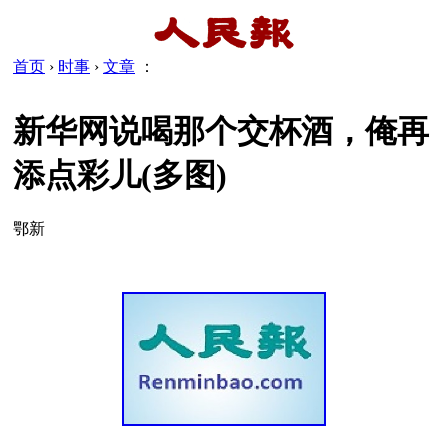
首页
›
时事
›
文章
：
新华网说喝那个交杯酒，俺再
添点彩儿(多图)
鄂新