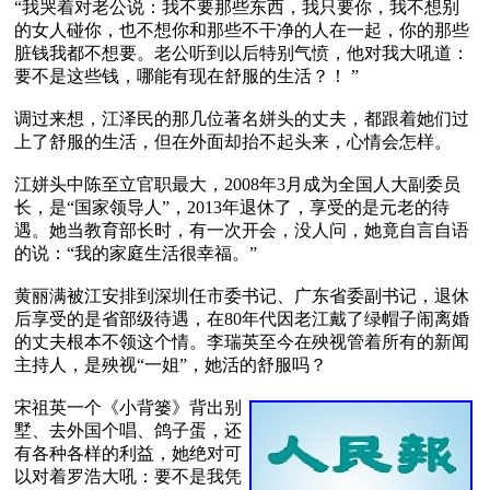
“我哭着对老公说：我不要那些东西，我只要你，我不想别
的女人碰你，也不想你和那些不干净的人在一起，你的那些
脏钱我都不想要。老公听到以后特别气愤，他对我大吼道：
要不是这些钱，哪能有现在舒服的生活？！ ”

调过来想，江泽民的那几位著名姘头的丈夫，都跟着她们过
上了舒服的生活，但在外面却抬不起头来，心情会怎样。

江姘头中陈至立官职最大，2008年3月成为全国人大副委员
长，是“国家领导人”，2013年退休了，享受的是元老的待
遇。她当教育部长时，有一次开会，没人问，她竟自言自语
的说：“我的家庭生活很幸福。”

黄丽满被江安排到深圳任市委书记、广东省委副书记，退休
后享受的是省部级待遇，在80年代因老江戴了绿帽子闹离婚
的丈夫根本不领这个情。李瑞英至今在殃视管着所有的新闻
主持人，是殃视“一姐”，她活的舒服吗？

宋祖英一个《小背篓》背出别
墅、去外国个唱、鸽子蛋，还
有各种各样的利益，她绝对可
以对着罗浩大吼：要不是我凭