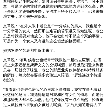
军招待所24小时应召，随时应召去中南海，罗浩也十分不愿
意，可是老婆的业绩也都是靠她的炕战能力达到这么高，也
正是因为老婆赚的外快，罗浩才不得不转入地下，记者来扮
演丈夫，老江来扮演保姆。 

文章说：“在外人眼中老公是个十分成功的男人，我也是个
十分幸运的女人，然而那些难言的苦衷谁又能知道呢，老公
总是对我说要对他放心，他不会做出对不起这个家的事情，
可是作为一个女人又有谁能这么坦然的接受呢。” 

她把罗浩的苦衷都申诉出来了。

文章说：“有时候老公也经常带我跟他一起出去应酬，在酒
桌上大家还都是斯斯文文的交谈喝酒，然后饭后消遣来到夜
总会一切就变了味道，老公的那些业务伙伴都有叫特殊服务
的癖好，每次都会要很多女孩过来陪唱。”罗浩连这个待遇
都没有。 

“看着她们走进包房我的心里就不是滋味，我实在是无法忍
受这样的场面，我觉得这是对我和所有女性的侮辱，而老公
和那些男人却不以为然，他们好像没有一点不自然，径直走
过去就拉自己喜欢的女孩过去喝酒。”罗浩只知道老婆去了