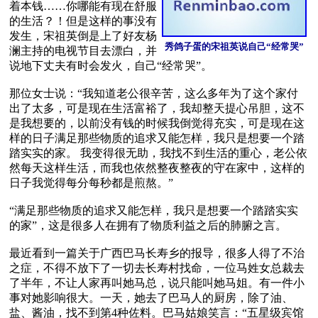
着本钱……你哪能有现在舒服
的生活？！但是这样的事没有
发生，宋祖英倒是上了好友杨
秀鸽子蛋的宋祖英说自己“经常哭”
澜主持的电视节目去漂白，并
说地下丈夫有时会发火，自己“经常哭”。

那位女士说：“我知道老公很辛苦，这么多年为了这个家付
出了太多，可是现在生活富裕了，我却整天提心吊胆，这不
是我想要的，以前没有钱的时候我倒觉得充实，可是现在这
样的日子满足那些物质的追求又能怎样，我只是想要一个踏
踏实实的家。 我变得很无助，我找不到生活的重心，老公依
然每天这样生活，而我也依然整夜整夜的守在家中，这样的
日子我觉得每分每秒都是煎熬。”

“满足那些物质的追求又能怎样，我只是想要一个踏踏实实
的家”，这是很多人在拥有了物质利益之后的肺腑之言。

最近看到一篇关于广西巴马长寿乡的报导，很多人得了不治
之症，不得不放下了一切去长寿村找命，一位马姓女总裁去
了半年，不让人家再叫她马总，说只能叫她马姐。有一件小
事对她影响很大。一天，她去了巴马人的厨房，除了油、
盐、酱油，找不到第4种佐料。巴马姑娘笑言：“五星级宾馆