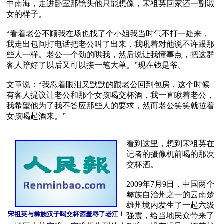
中南海，走进卧室那镜头他只能想像，宋祖英回家还一副淑
女的样子。

“看着老公不顾我在场也找了个小姐我当时气不打一处来，
我走出包间打电话把老公叫了出来，我吼着对他说不许跟那
些人一样。老公一个劲的哄我，然后说让我懂事点，把这群
客人陪好了以后又可以接一笔大单。”现在钱是爷。 

文章说：“我忍着眼泪又默默的跟老公回到包房，这个时候
有客人提议让老公和那个女孩喝交杯酒，我一直瞅着老公，
我希望他为了我不答应那些人的要求，然而老公笑笑就拉着
女孩喝起酒来。” 

看到这里，想到宋祖英在
记者的摄像机前喝的那次
交杯酒。

2009年7月9日，中国两个
彝族自治州之一的云南楚
雄州境内发生了一起六级
宋祖英与彝族汉子喝交杯酒羞辱了老江！
强震，给当地民众带来了