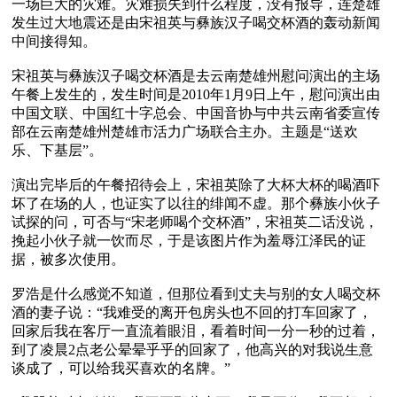
一场巨大的灾难。灾难损失到什么程度，没有报导，连楚雄
发生过大地震还是由宋祖英与彝族汉子喝交杯酒的轰动新闻
中间接得知。 

宋祖英与彝族汉子喝交杯酒是去云南楚雄州慰问演出的主场
午餐上发生的，发生时间是2010年1月9日上午，慰问演出由
中国文联、中国红十字总会、中国音协与中共云南省委宣传
部在云南楚雄州楚雄市活力广场联合主办。主题是“送欢
乐、下基层”。

演出完毕后的午餐招待会上，宋祖英除了大杯大杯的喝酒吓
坏了在场的人，也证实了以往的绯闻不虚。那个彝族小伙子
试探的问，可否与“宋老师喝个交杯酒”，宋祖英二话没说，
挽起小伙子就一饮而尽，于是该图片作为羞辱江泽民的证
据，被多次使用。

罗浩是什么感觉不知道，但那位看到丈夫与别的女人喝交杯
酒的妻子说：“我难受的离开包房头也不回的打车回家了，
回家后我在客厅一直流着眼泪，看着时间一分一秒的过着，
到了凌晨2点老公晕晕乎乎的回家了，他高兴的对我说生意
谈成了，可以给我买喜欢的名牌。” 
