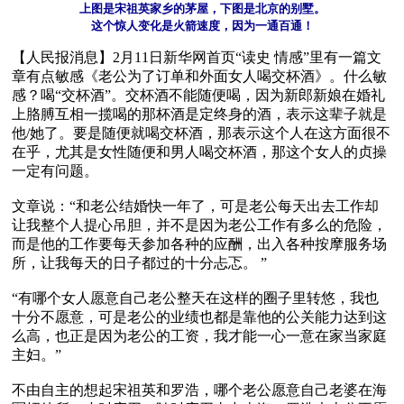
上图是宋祖英家乡的茅屋，下图是北京的别墅。

这个惊人变化是火箭速度，因为一通百通！
【人民报消息】2月11日新华网首页“读史 情感”里有一篇文
章有点敏感《老公为了订单和外面女人喝交杯酒》。什么敏
感？喝“交杯酒”。交杯酒不能随便喝，因为新郎新娘在婚礼
上胳膊互相一揽喝的那杯酒是定终身的酒，表示这辈子就是
他/她了。要是随便就喝交杯酒，那表示这个人在这方面很不
在乎，尤其是女性随便和男人喝交杯酒，那这个女人的贞操
一定有问题。

文章说：“和老公结婚快一年了，可是老公每天出去工作却
让我整个人提心吊胆，并不是因为老公工作有多么的危险，
而是他的工作要每天参加各种的应酬，出入各种按摩服务场
所，让我每天的日子都过的十分忐忑。 ”

“有哪个女人愿意自己老公整天在这样的圈子里转悠，我也
十分不愿意，可是老公的业绩也都是靠他的公关能力达到这
么高，也正是因为老公的工资，我才能一心一意在家当家庭
主妇。”

不由自主的想起宋祖英和罗浩，哪个老公愿意自己老婆在海