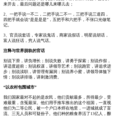
来开去，最后问题还是哪儿来哪儿去； 

2、一把手说一不二，二把手说二不一，三把手说三道四，
四把手就会说“是是是是”，五把手和六把手，不张口光做笔
记。

3、官员说套话，专家说鬼话，商家说假话，明星说胡话，
富人说狂话，穷人说气话。

注释与世界脱轨的官话
别说下滑，讲负增长；别说失败，讲勇于探索；别说作假，
讲适度超前；别说权谋，讲领导艺术；别说跑官，讲追求进
步；别说渎职，讲管理有漏洞；别说养小蜜，讲领导体恤下
情；别说讲排场，讲刺激消费。

“以农村包围城市”
我们国家最对不起的是农民，他们贡献最多，所得最少，受
难最重，含冤最深。他们用手推车推出的这个祖国，一直视
他们为二等公民，被一个户口本焊在地里，一进城就成了盲
流、三无人员和可疑份子。他们种的粮食养活了13亿人，酿