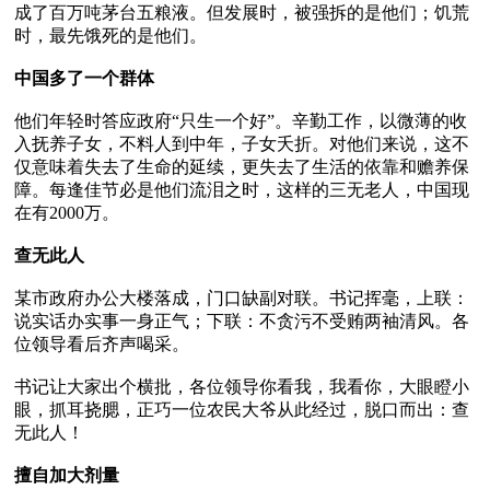
成了百万吨茅台五粮液。但发展时，被强拆的是他们；饥荒
时，最先饿死的是他们。

中国多了一个群体
他们年轻时答应政府“只生一个好”。辛勤工作，以微薄的收
入抚养子女，不料人到中年，子女夭折。对他们来说，这不
仅意味着失去了生命的延续，更失去了生活的依靠和赡养保
障。每逢佳节必是他们流泪之时，这样的三无老人，中国现
在有2000万。

查无此人
某市政府办公大楼落成，门口缺副对联。书记挥毫，上联：
说实话办实事一身正气；下联：不贪污不受贿两袖清风。各
位领导看后齐声喝采。

书记让大家出个横批，各位领导你看我，我看你，大眼瞪小
眼，抓耳挠腮，正巧一位农民大爷从此经过，脱口而出：查
无此人！

擅自加大剂量