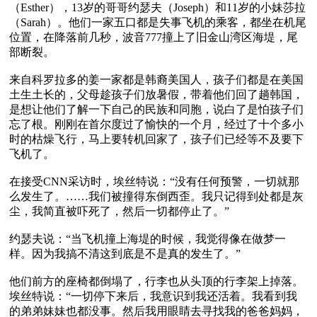
（Esther），13岁的哥哥约瑟夫（Joseph）和11岁的小妹莎拉
（Sarah）。他们一家五口都是失事飞机的乘客，都坐在机尾
位置，在降落前几秒，波音777撞上了旧金山湾区海堤，尾
部断裂。

来自科罗拉多的姜一家都是韩裔美国人，孩子们都是在美国
土生土长的，父母趁孩子们放暑假，带着他们回了趟韩国，
是想让他们了解一下自己的民族和同胞，说白了是怕孩子们
忘了根。刚刚在首尔度过了愉快的一个月，经过了十个多小
时的枯燥飞行，马上要转机回家了，孩子们已经等不及要下
飞机了。

在接受CNN采访时，埃丝特说：“没有任何预警，一切就那
么发生了。……我们被撞得东倒西歪。我只记得到处都是灰
尘，我简直被吓死了，然后一切都停止了。”

约瑟夫说：“当飞机撞上海堤的时候，我觉得像在做梦一
样。因为我搞不清这到底是不是真的发生了。”

他们前方的座椅都倒塌了，行李也从头顶的行李架上掉落。
埃丝特说：“一切停下来后，我意识到我还活着。我看到我
的弟弟妹妹也都没事。然后我用眼睛去寻找我的爸爸妈妈，