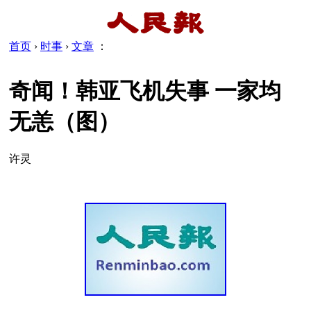
首页
›
时事
›
文章
：
奇闻！韩亚飞机失事 一家均
无恙（图）
许灵