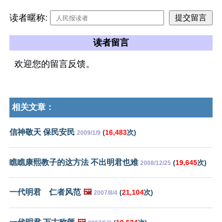
读者暱称:
读者留言
欢迎您的留言反馈。
相关文章：
信神敬天 保民安民
(
16,483
次)
2009/1/9
瞧瞧康熙教子的这方法 不出明君也难
(
19,645
次)
2008/12/25
一代明君 仁者风范
🖼️
(
21,104
次)
2007/8/4