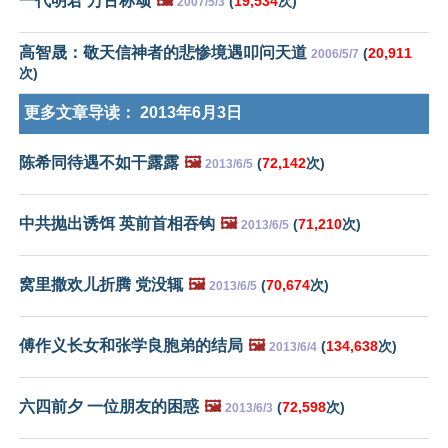
一代明君 万古称颂
🖼️
(
19,534
次)
2007/5/3
高智晟：敬天信神者的悲惨境遇叩问天道
(
20,911
2006/5/7
次)
更多文章导读：
2013年6月3日
陈希同待遇不如干露露
🖼️
(
72,142
次)
2013/6/5
中共抛出诱饵 英前首相吞钩
🖼️
(
71,210
次)
2013/6/5
窝里撒欢儿折腾 党没辄
🖼️
(
70,674
次)
2013/6/5
傅作义长女和张学良胞弟的结局
🖼️
(
134,638
次)
2013/6/4
六四前夕 一位朋友的困惑
🖼️
(
72,598
次)
2013/6/3