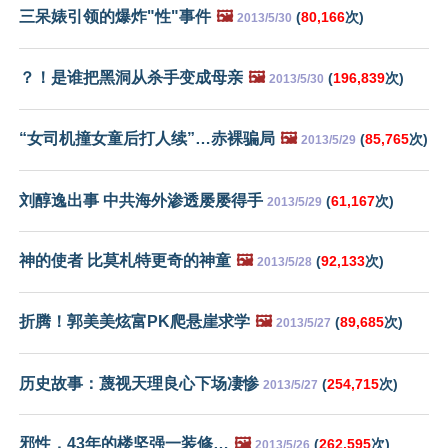
三呆婊引领的爆炸"性"事件
🖼️
(
80,166
次)
2013/5/30
？！是谁把黑洞从杀手变成母亲
🖼️
(
196,839
次)
2013/5/30
“女司机撞女童后打人续”…赤裸骗局
🖼️
(
85,765
次)
2013/5/29
刘醇逸出事 中共海外渗透屡屡得手
(
61,167
次)
2013/5/29
神的使者 比莫札特更奇的神童
🖼️
(
92,133
次)
2013/5/28
折腾！郭美美炫富PK爬悬崖求学
🖼️
(
89,685
次)
2013/5/27
历史故事：蔑视天理良心下场凄惨
(
254,715
次)
2013/5/27
邪性，43年的楼坚强一装修…
🖼️
(
262,595
次)
2013/5/26