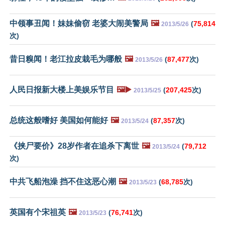
中领事丑闻！妹妹偷窃 老婆大闹美警局
🖼️
(
75,814
2013/5/26
次)
昔日糗闻！老江拉皮栽毛为哪般
🖼️
(
87,477
次)
2013/5/26
人民日报新大楼上美娱乐节目
🖼️▶️
(
207,425
次)
2013/5/25
总统这般嗜好 美国如何能好
🖼️
(
87,357
次)
2013/5/24
《挟尸要价》28岁作者在追杀下离世
🖼️
(
79,712
2013/5/24
次)
中共飞船泡澡 挡不住这恶心潮
🖼️
(
68,785
次)
2013/5/23
英国有个宋祖英
🖼️
(
76,741
次)
2013/5/23