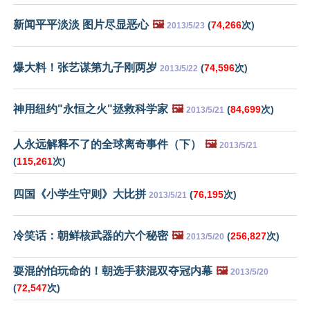
新闻平平淡淡 图片尽显恶心
🖼️
(
74,266
次)
2013/5/23
爆大料！张艺谋第九子刚两岁
(
74,596
次)
2013/5/22
神用纽约"永恒之火"拯救科学家
🖼️
(
84,699
次)
2013/5/21
人永远解释不了的全球离奇事件（下）
🖼️
2013/5/21
(
115,261
次)
四国《小学生守则》大比拼
(
76,195
次)
2013/5/21
冷笑话：朝鲜核武器的六个秘密
🖼️
(
256,827
次)
2013/5/20
耍混的怕玩命的！朝选手获混双夺冠内幕
🖼️
2013/5/20
(
72,547
次)