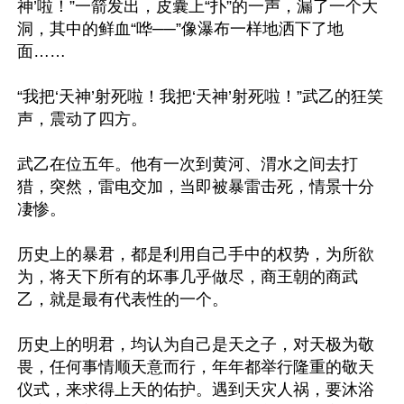
神’啦！”一箭发出，皮囊上“扑”的一声，漏了一个大
洞，其中的鲜血“哗──”像瀑布一样地洒下了地
面……

“我把‘天神’射死啦！我把‘天神’射死啦！”武乙的狂笑
声，震动了四方。

武乙在位五年。他有一次到黄河、渭水之间去打
猎，突然，雷电交加，当即被暴雷击死，情景十分
凄惨。

历史上的暴君，都是利用自己手中的权势，为所欲
为，将天下所有的坏事几乎做尽，商王朝的商武
乙，就是最有代表性的一个。

历史上的明君，均认为自己是天之子，对天极为敬
畏，任何事情顺天意而行，年年都举行隆重的敬天
仪式，来求得上天的佑护。遇到天灾人祸，要沐浴