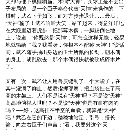
天神与他下棋赌输赢。木偶“天神”，实际上是不会出
子布局的，是一个臣子奉命代替“天神”来操作的。下
棋时，武乙下子如飞，而对方步步退让……最后，
“天神”输了！武乙哈哈大笑，站了起来，得意洋洋地
在大殿里迈着虎步，把那尊木偶，一脚踢倒在地
上，说道：“你既然是‘天神’，可怎么这样无能，轻易
地就输给了我？我看呀，你根本不配称‘天神’！”说话
间，武乙随手抽出身边的卫士所佩的长剑，朝木偶
的身上，胡乱砍去，那个木偶很快就被砍成碎木片
了。

又有一次，武乙让人用兽皮缝制了一个大袋子，在
其中灌满了鲜血，然后指挥部属，把血袋挂在了高
高的木架上。人们不是说有“天神”吗？不是说“天神”
高高地俯视人世吗？不是说“天神”也是有血有肉的
吗？──好，这高挂在半空的血囊，就算是“天神”
吧！武乙在它的下边，稳稳地站定，引弓，搭长
箭，向左右臣子们声言：“看，我要射这个‘天