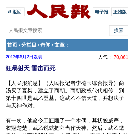
↺ 返回 
电子报
正體版
首页
分栏目
奇闻
文章
›
›
›
：
2013年6月2日
发表
人气：
70,861
狂暴射天 雷击而死
【人民报消息】（人民报记者李德玉综合报导）商
汤灭了夏桀，建立了商朝。商朝政权代代相传，到
第十四世是武乙登基。这武乙不信天道，并想法子
与天神作对。

有一次，他命令工匠雕了一个木偶，其状貌威严，
衣冠楚楚，武乙说就把它当作天神。然后，武乙邀