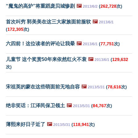
“魔鬼的高炉”将重蹈庞贝城惨剧
🖼️
(
262,728
次)
2013/6/2
首次叫穷 郭美美在这三大家族面前服软
🖼️
2013/6/1
(
172,305
次)
六四前！这位读者的评论让我晕
🖼️
(
77,751
次)
2013/6/1
儿童节 这个奖赏50年来依然红火不衰
🖼️
(
129,632
2013/6/1
次)
宋祖英的蒙在这些萌面前无地自容
🖼️
(
78,616
次)
2013/5/31
绝非笑话：江泽民保卫领土
🖼️
(
84,767
次)
2013/5/31
薄熙来好日子近了
🖼️
(
118,941
次)
2013/5/31