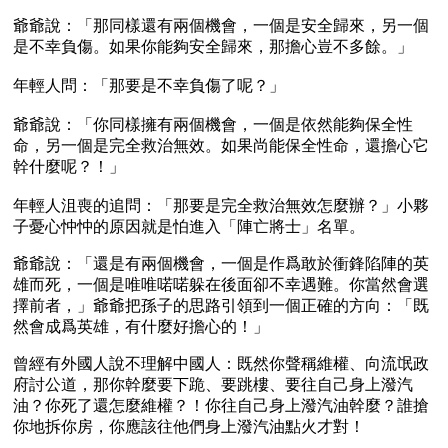
爺爺說：「那同樣還有兩個機會，一個是安全歸來，另一個
是不幸負傷。如果你能夠安全歸來，那擔心豈不多餘。」
年輕人問：「那要是不幸負傷了呢？」
爺爺說：「你同樣擁有兩個機會，一個是依然能夠保全性
命，另一個是完全救治無效。如果尚能保全性命，還擔心它
幹什麼呢？！」
年輕人沮喪的追問：「那要是完全救治無效怎麼辦？」小夥
子憂心忡忡的原因就是怕進入「陣亡將士」名單。
爺爺說：「還是有兩個機會，一個是作爲敢於衝鋒陷陣的英
雄而死，一個是唯唯喏喏躲在後面卻不幸遇難。你當然會選
擇前者，」爺爺把孫子的思路引領到一個正確的方向：「既
然會成爲英雄，有什麼好擔心的！」
曾經有外國人說不理解中國人：既然你聲稱維權、向流氓政
府討公道，那你幹麼要下跪、要跳樓、要往自己身上潑汽
油？你死了還怎麼維權？！你往自己身上潑汽油幹麼？誰搶
你地拆你房，你應該往他們身上潑汽油點火才對！