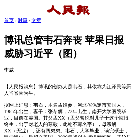
首页
›
时事
›
文章
：
博讯总管韦石奔丧 苹果日报
威胁习近平（图）
李威
【人民报消息】博讯的创办人是韦石，其依靠为江泽民等恶
人当喉舌为生。

据网上消息：韦石，本名孟维参，河北省保定市安国人，
1965年出生，妻子：张冬辉，72年出生，南开大学医院毕
业，目前在美国。其父孟XX（孟父曾说对儿子干这个悔恨
终生，出于对老人的尊敬，此处不写名字），母亲解
XX（无业），还有两弟弟。韦石，大学毕业，读完硕士，