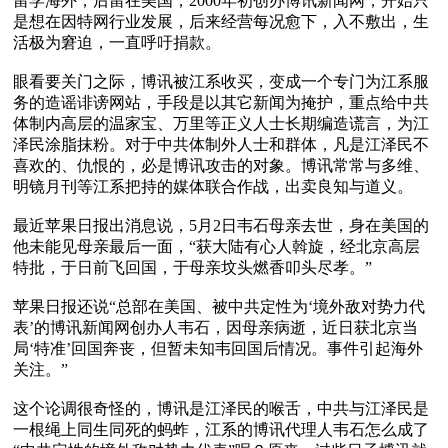
留学海外，后留在美国，2000年初创办博讯新闻网，开始只
是想在因特网行业发展，后来经营每况愈下，入不敷出，生
活极为窘迫，一直呼吁捐款。

眼看要关门之际，博讯被江系收买，变成一个专门为江系服
务的造谣诽谤网站，手段是以其它新闻为掩护，重点给中共
体制内高层的温家宝、万里等正义人士长期编造谎言，为江
泽民涂脂抹粉。对于中共体制外人士和群体，凡是江泽民不
喜欢的、仇恨的，必是博讯攻击的对象。博讯常常与多维、
明镜月刊等江系把持的媒体联合作战，出卖良知与道义。

最近苹果日报出消息说，5月2日韦石母亲去世，身在美国的
他未能见母亲最后一面，“获大陆有心人斡旋，经北京高层
特批，于日前飞回国，于母亲坟头燃香叩头尽孝。”

苹果日报还说“总部在美国、被中共定性为‘境外敌对势力代
表’的博讯新闻网创办人韦石，因母亲病逝，近日获北京当
局‘特准’回国奔丧，但暂未知韦回国后情况。事件引起海外
关注。”

这个论调很奇怪的，博讯是江泽民的喉舌，中共与江泽民是
一根绳上同生同死的蚂蚱，江系的博讯代理人韦石怎么成了