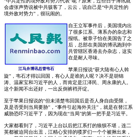
“中共定性的境外敌对势力代表”呢？原来，过些日子博讯就
会虚张声势说被中共骇客了，云云，说自己是“中共定性的
境外敌对势力”，很玩闹的。

自王立军事件后，美国境内出
了很多江系、薄系办的杂志和
报纸。被章子怡在美国告了之
后，总部在美国的博讯跑到中
共管辖区香港去办杂志，这实
在是耐人寻味。

江马弁博讯总管韦石
苹果日报说“获大陆有心人斡
旋”，韦石才得以回国，有心人是谁的人呢？决不是胡锦
涛、温家宝和习近平的人，而肯定是江泽民、周永康的人。
这个新闻不出还好，一出反倒裤裆开绽。

至于苹果日报说的“但未清楚韦回国后是否人身自由受限，
及是否受到当局要胁”，“事件引起海外关注”，就是在替江系
威胁恐吓习近平了，因为现在“当局”的第一把手是习近平。

大家都看到了，习近平上台以后把江系打的狼狈不堪，连二
英都被迫同台出丑，江精心安排的喽罗们一个个被揪出来，