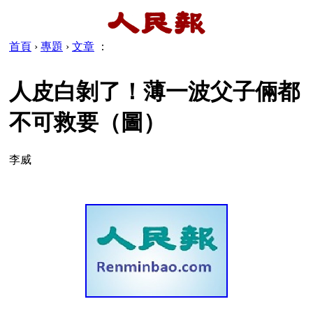
首頁
›
專題
›
文章
：
人皮白剝了！薄一波父子倆都
不可救要（圖）
李威