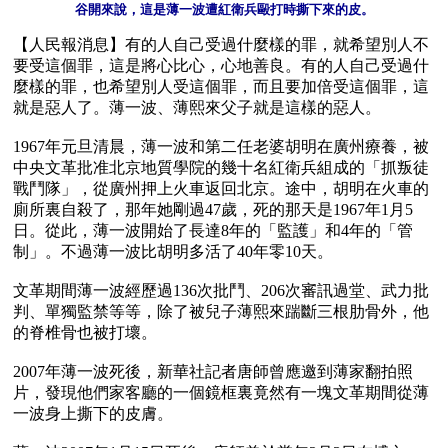
谷開來說，這是薄一波遭紅衛兵毆打時撕下來的皮。
【人民報消息】有的人自己受過什麼樣的罪，就希望別人不
要受這個罪，這是將心比心，心地善良。有的人自己受過什
麼樣的罪，也希望別人受這個罪，而且要加倍受這個罪，這
就是惡人了。薄一波、薄熙來父子就是這樣的惡人。

1967年元旦清晨，薄一波和第二任老婆胡明在廣州療養，被
中央文革批准北京地質學院的幾十名紅衛兵組成的「抓叛徒
戰鬥隊」，從廣州押上火車返回北京。途中，胡明在火車的
廁所裏自殺了，那年她剛過47歲，死的那天是1967年1月5
日。從此，薄一波開始了長達8年的「監護」和4年的「管
制」。不過薄一波比胡明多活了40年零10天。

文革期間薄一波經歷過136次批鬥、206次審訊過堂、武力批
判、單獨監禁等等，除了被兒子薄熙來踹斷三根肋骨外，他
的脊椎骨也被打壞。

2007年薄一波死後，新華社記者唐師曾應邀到薄家翻拍照
片，發現他們家客廳的一個鏡框裏竟然有一塊文革期間從薄
一波身上撕下的皮膚。
