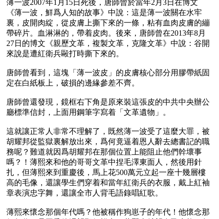
薄一波2007年1月15日死後，唐師曾於當年2月3日在博文
《薄一波，鮮爲人知的故事》中說：這是薄一波關在水牢
裏，皮開肉綻，從皮膚上撕下來的一條，粘有血肉皮膚的繃
帶碎片。血淋淋的，帶着皮肉。後來，唐師曾在2013年8月
27日的博文《親歷文革，複製文革，克隆文革》中說：谷開
來說是遭紅衛兵毆打時撕下來的。 

唐師曾看到，這塊「薄一波皮」的皮膚核心部分用膠帶紙固
定在白紙板上，破損的邊緣參差不齊。

唐師曾還發現，鏡框右下角是原來裝這張皮的中共中央辦公
廳標準信封，上面用鋼筆字寫着「文革遺物」。 

這就讓正常人非常不理解了，既然薄一波受了這麼大罪，被
胡耀邦從監獄裏解放出來，爲何竟逼着恩人辭去總書記的職
務呢？難道就因爲胡耀邦在那個位置上能阻止他們幹壞事
嗎？！薄熙來和他的哥哥文革中捏毛澤東面人，然後用針
扎，但薄熙來到重慶後，馬上花500萬元立起一座十幾層樓
高的毛像，還讓學生們穿着和當年紅衛兵的衣服，戴上紅袖
章表演忠字舞，還讓全市人背毛語錄唱紅歌。

薄熙來懷念那個年代嗎？他被稱作狗崽子的年代！他懷念那