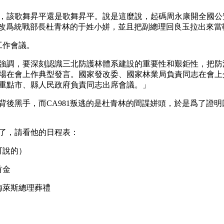
，該歌舞昇平還是歌舞昇平。說是這麼說，起碼周永康開全國公
角改爲統戰部長杜青林的于姓小姘，並且把副總理回良玉拉出來當
工作會議。
強調，要深刻認識三北防護林體系建設的重要性和艱鉅性，把防
場在會上作典型發言。國家發改委、國家林業局負責同志在會上
重點市、縣人民政府負責同志出席會議。」
背後黑手，而CA981叛逃的是杜青林的間諜姘頭，於是爲了證
過了，請看他的日程表：
說的） 
首金
梅萊斯總理葬禮