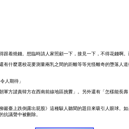
得跟着燒錢。想臨時請人家照顧一下，接見一下，不得花錢啊。
還有什麼選校花要測量兩乳之間的距離等等光怪離奇的墮落人道德
號令人期待」
朝軍方譴責韓方在西南前線地區挑釁」。另外還有「怎樣能長壽
柳巖臺上跌倒露出屁股》這種駭人聽聞的題目來吸引人眼球。如
的抗議聲中被刪除。