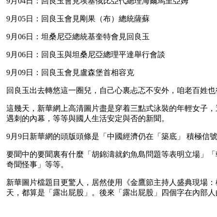
9月04日：回良玉會見埃塞俄比亞代總理海爾馬里亞姆
9月05日：回良玉會見剛果（布）總統薩蘇
9月06日：坦桑尼亞總統基奎特會見回良玉
9月06日：回良玉與坦桑尼亞總理平達舉行會談
9月09日：回良玉會見盧森堡首相容克
回良玉出去轉悠這一圈兒，自己心裏忐忑不安外，咱老百姓也
這幾天，新華網上高清圖片盡是穿着三點式泳裝的年輕女子，
遇刺的內幕，等等與國人生活安定與否的新聞。
9月9日新華網的頭版頭條是「中國經濟仍在「築底」 積極信
要聞中的要聞裏有什麼「胡錦濤就釣魚島問題等表明立場」「
奇聞怪事」等等。
新華圖片檔題目更驚人，居然使用《金鷹節主持人盛典現場：
天，都算是「露出屁股」。後來「露出屁股」四個字在內部人