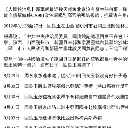
【人民報消息】新華網最近幾天就象北京沒有發生任何事一樣
於血債幫轉移CA981政治局級別高官的叛逃視線，把叛逃主
2012年8月26至27日，回良玉在山西省朔州市召開三北防護林
報導說，「中共中央政治局委員、國務院副總理回良玉在會上
寧、陝西、山西朔州市、新疆且末縣和寧夏靈武白芨灘防沙林
（區、市）人民政府和新疆生產建設兵團負責同志，三北工程
突然一箇中共國論壇帖子說回良玉是卸任的統戰部長杜青林的
派出國轉一圈兒，這些日子，回良玉累壞了！
8月29日，周永康叛逃未遂，從8月30日回良玉就沒有好日子
8月30日：回良玉將出席埃塞俄比亞總理葬禮（將出席有什麼可
8月30日：回良玉致信祝賀張翠平奪得殘奧會中國體育代表團
9月01日：回良玉離京出訪非洲中亞四國並赴埃塞俄比亞出席
9月03日：回良玉抵達埃塞俄比亞出席梅萊斯葬禮