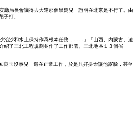
安廳局長會議得去大連那個黑窩兒，證明在北京是不行了。由
靶子打。
沙治沙和水土保持作爲根本任務，……」「山西、內蒙古、遼
介紹了三北工程規劃並作了工作部署。三北地區１３個省
明回良玉沒事兒，還在正常工作，於是只好拼命讓他露臉，甚至