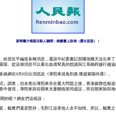
新華圖片檔題目駭人聽聞：柳巖臺上跌倒（露出屁股）！
。給習近平編造各種消息，還說中紀委書記賀國強幾天沒出來了
露面。從這個消息可以看出血債幫真的想讓與江系鐵桿越行越遠
維網在9月6日出消息說《薄熙來或免刑責 獲趙紫陽待遇》。
式』調查，但未查出薄熙來存在重大問題之後，香港媒體也報道
查中發現，薄熙來與谷開來夫妻關係形同虛設，而谷開來除與海
新聞的呢？網友們這樣說：
是，貓糞們還是堅持，毛對江迫害他人全不知情。所以，貓糞之