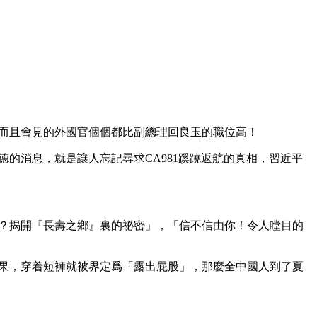
而且會見的外國官個個都比副總理回良玉的職位高！
的消息，就是讓人忘記尋求CA981蹊蹺返航的真相，習近平
？揭開『長壽之鄉』裏的祕密」，「信不信由你！令人瞠目的
果，穿着短褲就被界定爲「露出屁股」，那麼全中國人到了夏