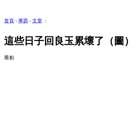
首頁
›
專題
›
文章
：
這些日子回良玉累壞了（圖）
喬劁