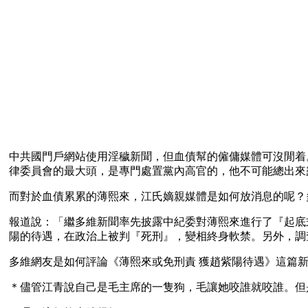
中共國門戶網站使用淫穢新聞，但血債幫的僱傭媒體可沒閒着
律委員會的最大頭，是專門處置黨內高官的，他不可能總出來
而對於血債累累的薄熙來，江氏嫡親媒體是如何放消息的呢？多
報道說：「繼多維新聞率先披露中紀委對薄熙來進行了『起底
陽的待遇，在政治上被判『死刑』，變相終身軟禁。另外，調
多維網友是如何評論《薄熙來或免刑責 獲趙紫陽待遇》這篇
＊儘管江青說自己是毛主席的一隻狗，毛讓她咬誰就咬誰。但