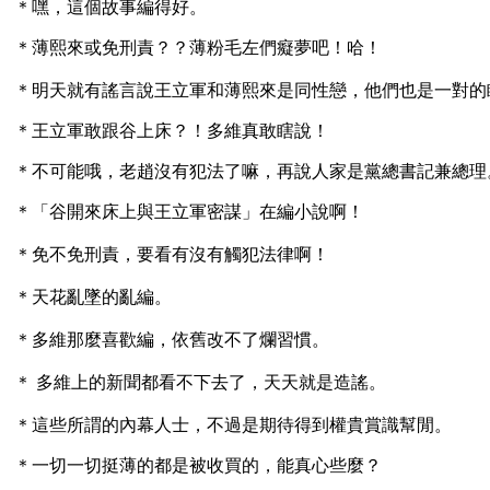
＊嘿，這個故事編得好。
＊薄熙來或免刑責？？薄粉毛左們癡夢吧！哈！
＊明天就有謠言說王立軍和薄熙來是同性戀，他們也是一對的
＊王立軍敢跟谷上床？！多維真敢瞎說！
＊不可能哦，老趙沒有犯法了嘛，再說人家是黨總書記兼總理
＊「谷開來床上與王立軍密謀」在編小說啊！
＊免不免刑責，要看有沒有觸犯法律啊！
＊天花亂墜的亂編。
＊多維那麼喜歡編，依舊改不了爛習慣。
＊ 多維上的新聞都看不下去了，天天就是造謠。
＊這些所謂的內幕人士，不過是期待得到權貴賞識幫閒。
＊一切一切挺薄的都是被收買的，能真心些麼？