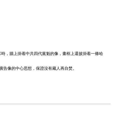
客時，牆上掛着中共四代黨魁的像，畫框上還披掛着一條哈
張廣告像的中心思想，保證沒有藏人再自焚。