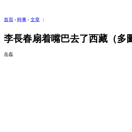
首頁
›
時事
›
文章
：
李長春扇着嘴巴去了西藏（多
岳磊