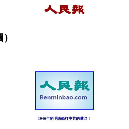
圖）
1946年的毛語錄打中共的嘴巴！