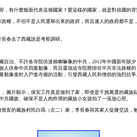
政府，有什麼臉面代表這個國家？愛這樣的國家，就是對祖國的背
了山寨政權，不但不是人民選舉出來的政府，而且連人的政府都不
委李長春去了西藏說是考察調研。
自治、不許各寺院供達賴喇嘛像的中共，2012年中國新年除
族人供奉中共四黨魁像，而且還強迫寺院懸掛在中共非法政權的
黨魁像進村入戶進寺廟的活動，引發西藏人民和僧侶的強烈抗爭
衆。」圖片顯示，保安工作真是做到了家，即使是千挑萬選的藏族
中共國旗、確保不是人肉炸彈的藏族小女孩拍了一張放心照。 
旅遊致富的藏族村民白瑪（左二）家，李長春與其家人促膝交談，