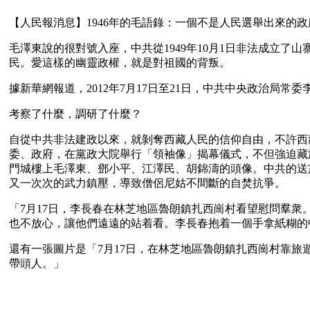
【人民報消息】1946年的毛語錄：一個不是人民選舉出來的
毛澤東說的很對號入座，中共從1949年10月1日非法成立
民。愛這樣的幽靈政權，就是對祖國的背叛。
據新華網報道，2012年7月17日至21日，中共中央政治局常
考察了什麼，調研了什麼？
自從中共非法建政以來，就剝奪西藏人民的信仰自由，不許西藏
委、政府，在黨政大院舉行「領袖像」揭幕儀式，不但強迫藏
門城樓上毛澤東、鄧小平、江澤民、胡錦濤的頭像。中共的送
又一次次的武力鎮壓，導致僧侶尼姑不間斷的自焚抗爭。
「7月17日，李長春在林芝地區魯朗鎮扎西崗村看望慰問羣
也不放心，讓他們遠遠的站着看。李長春抱着一個手拿紙糊的
還有一張圖片是「7月17日，在林芝地區魯朗鎮扎西崗村靠
帶頭人。」