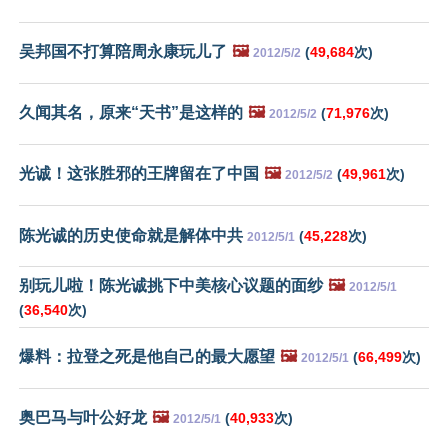
吴邦国不打算陪周永康玩儿了
🖼️
(
49,684
次)
2012/5/2
久闻其名，原来“天书”是这样的
🖼️
(
71,976
次)
2012/5/2
光诚！这张胜邪的王牌留在了中国
🖼️
(
49,961
次)
2012/5/2
陈光诚的历史使命就是解体中共
(
45,228
次)
2012/5/1
别玩儿啦！陈光诚挑下中美核心议题的面纱
🖼️
2012/5/1
(
36,540
次)
爆料：拉登之死是他自己的最大愿望
🖼️
(
66,499
次)
2012/5/1
奥巴马与叶公好龙
🖼️
(
40,933
次)
2012/5/1