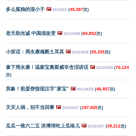
多么孤独的混小子
🖼️
(
45,387
次)
2012/5/1
老天助光诚 中国须改变
🖼️
(
66,852
次)
2012/4/29
小笑话：周永康魂断土耳其
🖼️
(
55,335
次)
2012/4/29
拿下周永康！温家宝奥斯威辛含泪讲话
🖼️
(
70,124
2012/4/28
次)
异象！煎蛋饼惊现汉字“家宝”
🖼️
(
48,457
次)
2012/4/28
天灾人祸，别不当回事
🖼️
(
197,000
次)
2012/4/27
瓜瓜一推六二五 洪博培吃上瓜络儿
🖼️
(
39,212
次)
2012/4/27