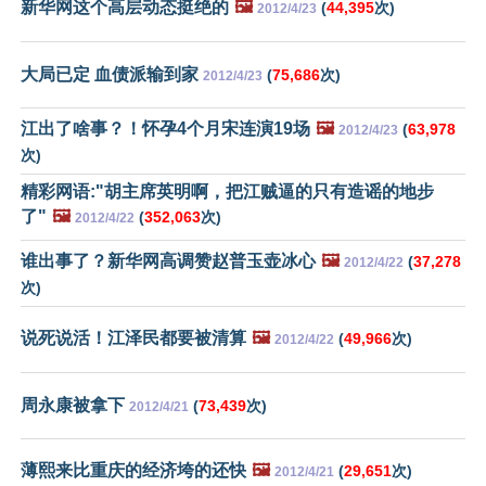
新华网这个高层动态挺绝的
🖼️
(
44,395
次)
2012/4/23
大局已定 血债派输到家
(
75,686
次)
2012/4/23
江出了啥事？！怀孕4个月宋连演19场
🖼️
(
63,978
2012/4/23
次)
精彩网语:"胡主席英明啊，把江贼逼的只有造谣的地步
了"
🖼️
(
352,063
次)
2012/4/22
谁出事了？新华网高调赞赵普玉壶冰心
🖼️
(
37,278
2012/4/22
次)
说死说活！江泽民都要被清算
🖼️
(
49,966
次)
2012/4/22
周永康被拿下
(
73,439
次)
2012/4/21
薄熙来比重庆的经济垮的还快
🖼️
(
29,651
次)
2012/4/21