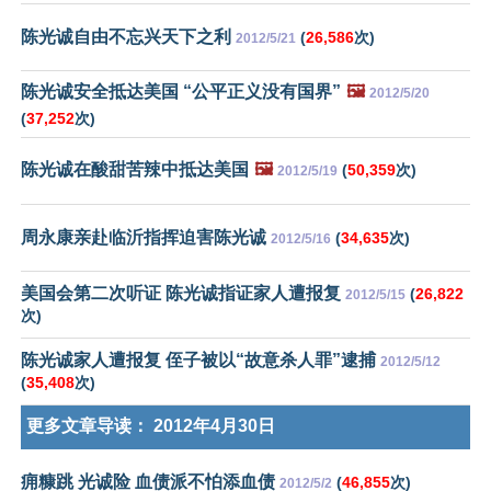
陈光诚自由不忘兴天下之利
(
26,586
次)
2012/5/21
陈光诚安全抵达美国 “公平正义没有国界”
🖼️
2012/5/20
(
37,252
次)
陈光诚在酸甜苦辣中抵达美国
🖼️
(
50,359
次)
2012/5/19
周永康亲赴临沂指挥迫害陈光诚
(
34,635
次)
2012/5/16
美国会第二次听证 陈光诚指证家人遭报复
(
26,822
2012/5/15
次)
陈光诚家人遭报复 侄子被以“故意杀人罪”逮捕
2012/5/12
(
35,408
次)
更多文章导读：
2012年4月30日
痈糠跳 光诚险 血债派不怕添血债
(
46,855
次)
2012/5/2