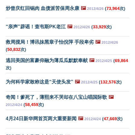
炒曾庆红回锅肉 血债派苦保周永康
🖼️
(
73,964
次)
2012/4/26
“亲声”辟谣！查韦斯PK老江
🖼️
(
33,929
次)
2012/4/26
救周搅局！博讯抹黑章子怡倪萍 手段卑劣
🖼️
2012/4/26
(
50,832
次)
逃回美国的富豪仰融为薄瓜瓜默默奉献
🖼️
(
69,864
2012/4/25
次)
为何科学家敢称这是“天使头发”
🖼️
(
132,576
次)
2012/4/25
奇闻！爹死了，薄熙来不哭却在八宝山唱国际歌
🖼️
(
58,459
次)
2012/4/24
4月24日新华网首页两大重要新闻
🖼️
(
47,669
次)
2012/4/24