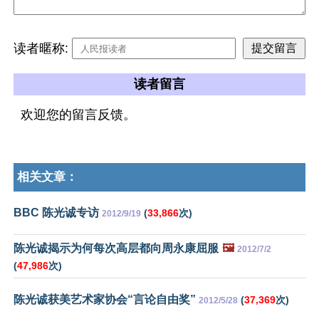
读者暱称:
读者留言
欢迎您的留言反馈。
相关文章：
BBC 陈光诚专访
(
33,866
次)
2012/9/19
陈光诚揭示为何每次高层都向周永康屈服
🖼️
2012/7/2
(
47,986
次)
陈光诚获美艺术家协会“言论自由奖”
(
37,369
次)
2012/5/28