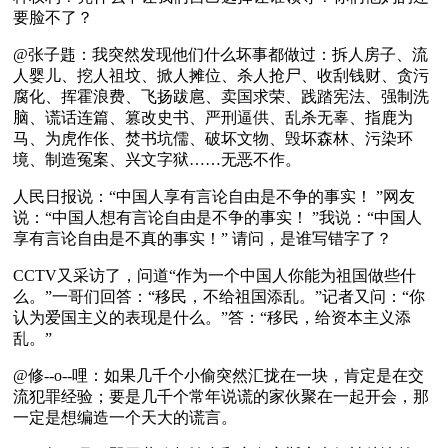
要脸不了？
@张子韪：我突然发现他们什么坏事都做过：拆人房子、流
人婴儿、挖人祖坟、掀人摊位、杀人抢尸、收刮钱财、贪污
腐化、挥霍浪费、飞扬跋扈、卖国求荣、践踏宪法、强制洗
脑、谎话连篇、篡改史书、严刑逼供、乱杀无辜、指鹿为
马、为虎作伥、焚书坑儒、破坏文物、毁坏森林、污染环
境、制造冤案、兴文字狱……无恶不作。
人民日报说：“中国人享有言论自由是不争的事实！ ”网友
说：“中国人想有言论自由是不争的事实！ ”我说：“中国人
享有言论自由是不真的事实！” 请问，是谁写错字了？
CCTV又采访了，问道“作为一个中国人你能为祖国做些什
么。”一哥们回答：“移民，不给祖国添乱。”记者又问：“你
认为爱国主义的表现是什么。”答：“移民，给资本主义添
乱。”
@修--o--哩：如果几千个小偷突然汇拢在一块，肯定是在交
流犯罪经验；要是几千个常年说谎的家伙聚在一起开会，那
一定是想编造一个天大的谎言。