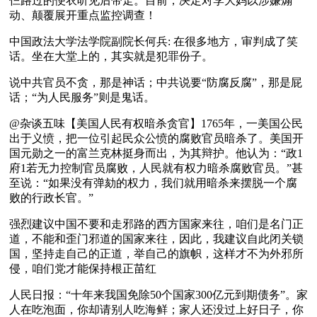
仨路过的便衣听见后带走。目前，决定对李大妈以涉嫌煽
动、颠覆展开重点监控调查！
中国政法大学法学院副院长何兵: 在很多地方，审判成了笑
话。坐在大堂上的，其实就是犯罪份子。
说中共官员不贪，那是神话；中共说要“防腐反腐”，那是屁
话；“为人民服务”则是鬼话。
@杂谈五味【美国人民有权暗杀贪官】1765年，一美国公民
出于义愤，把一位引起民众公愤的腐败官员暗杀了。美国开
国元勋之一的富兰克林挺身而出，为其辩护。他认为：“政1
府1若无力控制官员腐败，人民就有权力暗杀腐败官员。”甚
至说：“如果没有弹劾的权力，我们就用暗杀来摆脱一个腐
败的行政长官。”
强烈建议中国不要和走邪路的西方国家来往，咱们是名门正
道，不能和歪门邪道的国家来往，因此，我建议自此闭关锁
国，坚持走自己的正道，举自己的旗帜，这样才不为外邪所
侵，咱们党才能保持根正苗红
人民日报：“十年来我国免除50个国家300亿元到期债务”。家
人在吃泡面，你却请别人吃海鲜；家人还没过上好日子，你