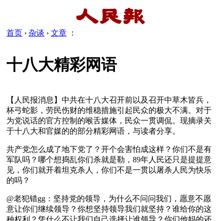
首页
›
杂谈
›
文章
：
十八大精彩网语
【人民报消息】中共在十八大召开前以及召开中草木皆兵，
杯弓蛇影，劳民伤财的维稳措施引起民众的极大不满。对于
为党说话的官方控制的喉舌媒体，民众一贯调侃。现摘录关
于十八大和官媒的的部分精彩网语，与读者分享。
共产党怎么成了地下党了？开个会害怕成这样？你们不是有
军队吗？哪个想捣乱你们杀就是勒，89年人民还只是提提意
见，你们就开着坦克杀人，你们不是一贯以屠杀人民为快乐
的吗？
@老犯错gg：坚持党的领导，为什么不问问我们，愿意不愿
意让你们继续领导？你想坚持领导我们就坚持？谁给你的这
种权利？凭什么不让我们自己选择让谁领导？你们他妈的还