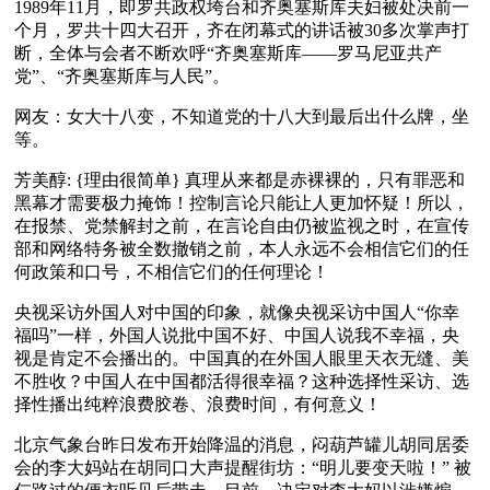
1989年11月，即罗共政权垮台和齐奥塞斯库夫妇被处决前一
个月，罗共十四大召开，齐在闭幕式的讲话被30多次掌声打
断，全体与会者不断欢呼“齐奥塞斯库——罗马尼亚共产
党”、“齐奥塞斯库与人民”。
网友：女大十八变，不知道党的十八大到最后出什么牌，坐
等。
芳美醇: {理由很简单} 真理从来都是赤裸裸的，只有罪恶和
黑幕才需要极力掩饰！控制言论只能让人更加怀疑！所以，
在报禁、党禁解封之前，在言论自由仍被监视之时，在宣传
部和网络特务被全数撤销之前，本人永远不会相信它们的任
何政策和口号，不相信它们的任何理论！
央视采访外国人对中国的印象，就像央视采访中国人“你幸
福吗”一样，外国人说批中国不好、中国人说我不幸福，央
视是肯定不会播出的。中国真的在外国人眼里天衣无缝、美
不胜收？中国人在中国都活得很幸福？这种选择性采访、选
择性播出纯粹浪费胶卷、浪费时间，有何意义！
北京气象台昨日发布开始降温的消息，闷葫芦罐儿胡同居委
会的李大妈站在胡同口大声提醒街坊：“明儿要变天啦！” 被