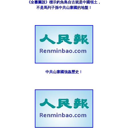
《全臺圖說》標示釣魚島自古就是中國領土，
不是馬列子孫中共山寨國的地盤！
中共山寨國強姦歷史！