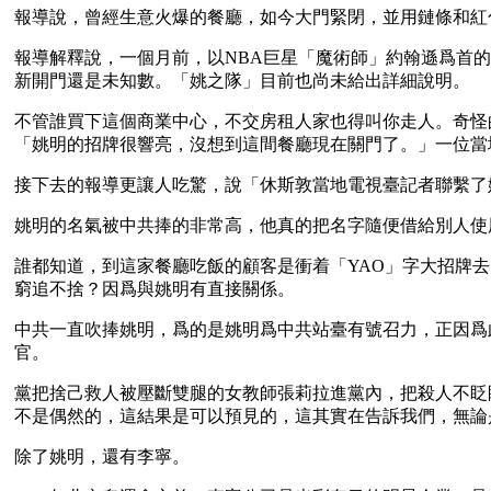
報導說，曾經生意火爆的餐廳，如今大門緊閉，並用鏈條和紅
報導解釋說，一個月前，以NBA巨星「魔術師」約翰遜爲首
新開門還是未知數。「姚之隊」目前也尚未給出詳細說明。
不管誰買下這個商業中心，不交房租人家也得叫你走人。奇怪
「姚明的招牌很響亮，沒想到這間餐廳現在關門了。」一位當
接下去的報導更讓人吃驚，說「休斯敦當地電視臺記者聯繫了
姚明的名氣被中共捧的非常高，他真的把名字隨便借給別人使
誰都知道，到這家餐廳吃飯的顧客是衝着「YAO」字大招牌
窮追不捨？因爲與姚明有直接關係。
中共一直吹捧姚明，爲的是姚明爲中共站臺有號召力，正因爲
官。
黨把捨己救人被壓斷雙腿的女教師張莉拉進黨內，把殺人不眨
不是偶然的，這結果是可以預見的，這其實在告訴我們，無論
除了姚明，還有李寧。