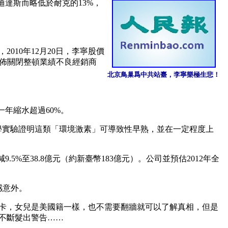
迪達斯而略低於耐克的13%，
10年12月20日，李寧股價
不宣佈關閉整頓業績不良經銷商
北京鳥巢爲中共站臺，李寧樂極生悲！
一年縮水超過60%。
醫學實驗證明這類「環境激素」可導致性早熟，並在一定程度上
9.5%至38.8億元（約新臺幣183億元）。公司並預估2012年全
意外。 
國綠卡，女兒是美國籍一樣，也不需要翻牆就可以了解真相，但是
不斷髮出警告……