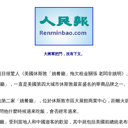
大將軍把門，沒有下文。
題目很驚人《美國休斯敦「姚餐廳」拖欠租金關張 老闆非姚明》
餐廳」，一直是美國第四大城市休斯敦最富盛名的華裔品牌之一
開張的第二家「姚餐廳」，位於休斯敦市區大展館商業中心，距離火
問他什麼時候過來吃飯，會否經常過來。
餐廳」受到當地人和中國遊客的歡迎，其中就包括美國前總統老