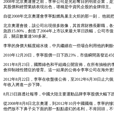
2008年北京奧運會之前，李寧公司是光彩奪目的明星企業，
其股價和經營業績表現出色，堪稱是中資民企股的金牌得主。
自從2008年北京奧運會李寧點燃鳥巢主火炬的那一刻， 他
北京奧運會後，該公司出現很多敗像，其首席財務長辭職，各分
急跌15.80%，創造了2004年上市以來最大單日跌幅，公司
店，關店數量達500多家。
李寧的身價大幅度縮水後，中共繼續在一些場合利用他的剩餘
2010年12月20日，李寧股價一日下跌23%，市值瞬間蒸發近4
2011年8月23日，國際綠色和平組織公開宣佈，在所有抽
會抑制雄性體症的發育。這一結果的公佈令李寧公司在海外更
2012年8月22日，李寧在收盤後公佈，至2012年6月30日止六
年收入將進一步下降。
8月23日路透社報導，中國大陸主要運動品牌李寧股價大幅下跌
從2008年8月8日北京奧運，到2012年10月中國國殤，
他們放不下鼻子尖下面的那一點點虛幻的名利，不肯回頭，不