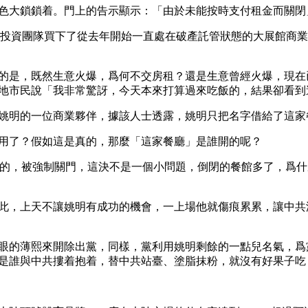
色大鎖鎖着。門上的告示顯示：「由於未能按時支付租金而關閉
的投資團隊買下了從去年開始一直處在破產託管狀態的大展館商
的是，既然生意火爆，爲何不交房租？還是生意曾經火爆，現在
地市民說「我非常驚訝，今天本來打算過來吃飯的，結果卻看到
姚明的一位商業夥伴，據該人士透露，姚明只把名字借給了這家
用了？假如這是真的，那麼「這家餐廳」是誰開的呢？ 
去的，被強制關門，這決不是一個小問題，倒閉的餐館多了，爲
此，上天不讓姚明有成功的機會，一上場他就傷痕累累，讓中共
眼的薄熙來開除出黨，同樣，黨利用姚明剩餘的一點兒名氣，爲
是誰與中共摟着抱着，替中共站臺、塗脂抹粉，就沒有好果子吃