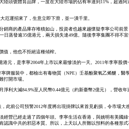
是大陸頭號體育品牌，一度在大陸市場的佔有率達到11%，超過阿
就把大厄運招來了，生意立即下滑，並一潰千里。
銷商的產品庫存堆積如山，投資者也越來越懷疑李寧公司前景，20
市值一日蒸發逾35億港元，兩天損失達49億。隨後李寧集團不得
價值，他也不拒絕這種傾榨。
5億港元，是李寧2004年上市以來最慘淡的一天。2011年李寧股價
檢的李寧牌服裝中，都檢出有毒物質（NPE）壬基酚聚氧乙烯醚，
難打開市場。
個月淨利大減84.9%至人民幣0.44億元（約新臺幣2億元），營收年減
，此前公司預警2012年度將出現掛牌以來首見虧損，令市場大感
李寧的慘淡經營已經走過了四個年頭。李寧生活在香港，與姚明有美
肯認識中共的邪惡本質。所以，上天以人所難以預料的各種形式