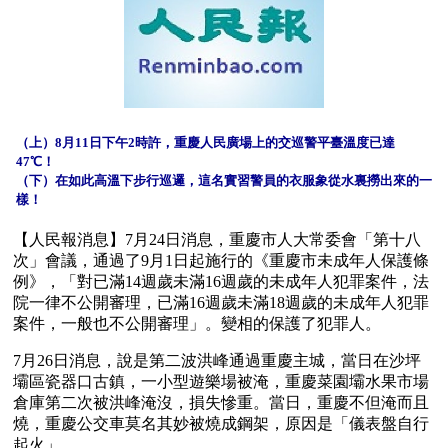
（上）8月11日下午2時許，重慶人民廣場上的交巡警平臺溫度已達
47℃！
（下）在如此高溫下步行巡邏，這名實習警員的衣服象從水裏撈出來的一
樣！ 
【人民報消息】7月24日消息，重慶市人大常委會「第十八
次」會議，通過了9月1日起施行的《重慶市未成年人保護條
例》，「對已滿14週歲未滿16週歲的未成年人犯罪案件，法
院一律不公開審理，已滿16週歲未滿18週歲的未成年人犯罪
案件，一般也不公開審理」。變相的保護了犯罪人。
7月26日消息，說是第二波洪峰通過重慶主城，當日在沙坪
壩區瓷器口古鎮，一小型遊樂場被淹，重慶菜園壩水果市場
倉庫第二次被洪峰淹沒，損失慘重。當日，重慶不但淹而且
燒，重慶公交車莫名其妙被燒成鋼架，原因是「儀表盤自行
起火」。