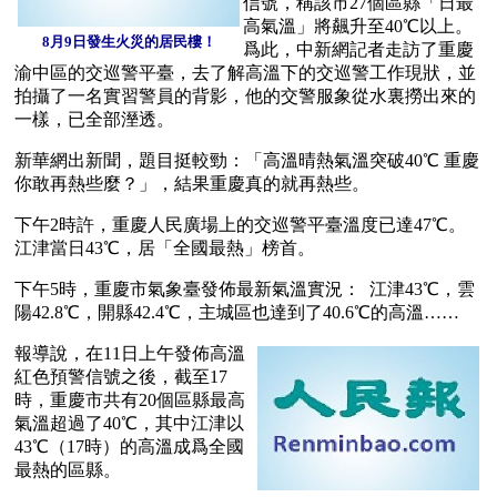
信號，稱該市27個區縣「日最
高氣溫」將飆升至40℃以上。
8月9日發生火災的居民樓！
爲此，中新網記者走訪了重慶
渝中區的交巡警平臺，去了解高溫下的交巡警工作現狀，並
拍攝了一名實習警員的背影，他的交警服象從水裏撈出來的
一樣，已全部溼透。
新華網出新聞，題目挺較勁：「高溫晴熱氣溫突破40℃ 重慶
你敢再熱些麼？」，結果重慶真的就再熱些。
下午2時許，重慶人民廣場上的交巡警平臺溫度已達47℃。
江津當日43℃，居「全國最熱」榜首。
下午5時，重慶市氣象臺發佈最新氣溫實況：  江津43℃，雲
陽42.8℃，開縣42.4℃，主城區也達到了40.6℃的高溫……
報導說，在11日上午發佈高溫
紅色預警信號之後，截至17
時，重慶市共有20個區縣最高
氣溫超過了40℃，其中江津以
43℃（17時）的高溫成爲全國
最熱的區縣。