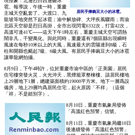
現怪象：北邊烈日西邊砸冰
雹。報導說，午後一時，重慶
居民手捧豌豆大小的冰雹。
主城天空亂套了。大渡口、九
龍坡等地突然下起冰雹；渝中解放碑、大坪疾風驟雨；而渝
北區天空卻是烈日高掛，全市出現閃電6332次，打雷42次，
高溫可達41℃───這天下午1時左右，重慶主城天空可謂熱
鬧非凡，千變萬化。與此同時，重慶還有7個區縣出現瞬時
風速在每秒10米以上的大風，風速最大的雲陽達到8級，石
柱和開縣也颳起7級、6級大風。有居民手捧豌豆大小的冰雹
讓華龍網拍攝。
8月9日，下午4時許，位於重慶市渝中區的「正美園」居民
住宅樓突發火災，火光沖天，黑煙籠罩整棟樓。該居民樓地
上29層地下1層，總建築面積約19000平方米。地下一層爲設
備房，地上29層均爲居民住宅，起火原因「不祥」（這個
「祥」不是錯別字）。
8月10日，重慶市氣象局發佈
「高溫紅色預警」信號。
8月11日，重慶市氣象局繼10日
後連續發佈「高溫紅色預警」