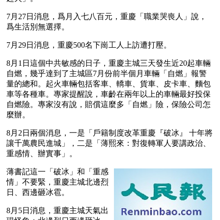
7月27日消息，爲月入七八百元，重慶「職業哭喪人」說，
爲生活別無選擇。
7月29日消息，重慶500名下崗工人上訪遭打壓。
8月1日這個中共敏感的日子，重慶主城三天發生近20起車輛
自燃，幾乎達到了主城區7月份前半個月車輛「自燃」報警
量的總和。起火車輛包括客車、轎車、貨車、皮卡車、麵包
車等各種車。專家提醒說，車齡在兩年以上的車輛最好投保
自燃險。專家沒有說，賠償這麼多「自燃」險，保險公司怎
麼辦。
8月2日兩個消息，一是「戶籍制度改革重慶『破冰』 十年將
讓千萬農民進城」，二是「薄熙來：對復轉軍人要講政治、
重感情、辦實事」。
薄書記這一「破冰」和「重感
情」不要緊，重慶主城北邊烈
日、西邊砸冰雹。
8月5日消息，重慶主城天氣出