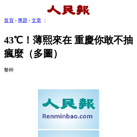
首頁
›
專題
›
文章
：
43℃！薄熙來在 重慶你敢不抽
瘋麼（多圖）
黎梓