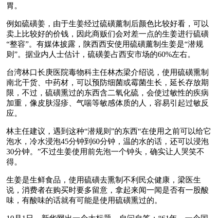
胃。
例如硫磺姜，由于生姜经过硫磺薰制后颜色比较好看，可以
卖上比较好的价钱，因此商贩们会对差一点的生姜进行硫磺
“整容”。有媒体披露，陕西西安使用硫磺薰制生姜是“潜规
则”。据业内人士估计，硫磺姜占西安市场的60%左右。
台湾林口长庚医院毒物科主任林杰梁介绍说，使用硫磺熏制
南北干货、中药材，可以预防细菌或霉菌生长，延长存放期
限，不过，硫磺熏过的东西含二氧化硫，会使过敏性的疾病
加重，像皮肤湿疹、气喘等敏感体质的人，容易引起过敏反
应。
林主任建议，遇到这种“潜规则”的东西“在使用之前可以给它
泡水，冷水浸泡45分钟到60分钟，温的水的话，还可以浸泡
30分钟。”不过生姜使用前先泡一个钟头，确实让人哭笑不
得。
生姜是生鲜食品，使用硫磺去熏制不利民众健康，梁医生
说，消费者在购买时要多留意，拿起来闻一闻是否有一股酸
味，有酸味的话就有可能是使用硫磺熏过的。 