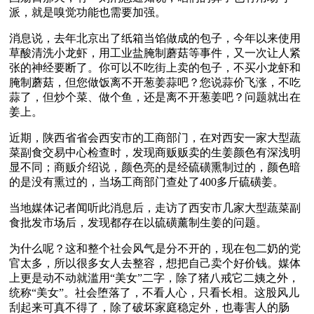
派，就是嗅觉功能也需要加强。
消息说，去年北京出了纸箱当馅做成的包子，今年以来使用
草酸清洗小龙虾，用工业盐腌制蘑菇等事件，又一次让人紧
张的神经要断了。你可以不吃街上卖的包子，不买小龙虾和
腌制蘑菇，但您做饭离不开葱姜蒜吧？您说蒜价飞涨，不吃
蒜了，但炒个菜、做个鱼，还是离不开葱姜吧？问题就出在
姜上。
近期，陕西省省会西安市的工商部门，在对西安一家大型蔬
菜副食交易中心检查时，发现商贩贩卖的生姜颜色有深浅明
显不同；商贩介绍说，颜色亮的是经硫磺熏制过的，颜色暗
的是没有熏过的，当场工商部门查处了400多斤硫磺姜。
当地媒体记者闻听此消息后，走访了西安市几家大型蔬菜副
食批发市场后，发现都存在以硫磺薰制生姜的问题。
为什么呢？这和整个社会风气是分不开的，现在包二奶的党
官太多，所以很多女人去整容，想把自己卖个好价钱。媒体
上更是动不动就滥用“美女”二字，除了猪八戒它二姨之外，
统称“美女”。社会堕落了，不看人心，只看长相。这股风儿
刮起来可真不得了，除了破坏家庭稳定外，也毒害人的肠