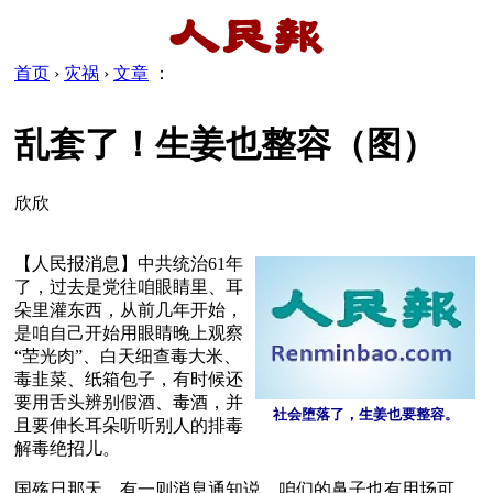
首页
›
灾祸
›
文章
：
乱套了！生姜也整容（图）
欣欣
【人民报消息】中共统治61年
了，过去是党往咱眼睛里、耳
朵里灌东西，从前几年开始，
是咱自己开始用眼睛晚上观察
“茔光肉”、白天细查毒大米、
毒韭菜、纸箱包子，有时候还
要用舌头辨别假酒、毒酒，并
社会堕落了，生姜也要整容。
且要伸长耳朵听听别人的排毒
解毒绝招儿。
国殇日那天，有一则消息通知说，咱们的鼻子也有用场可