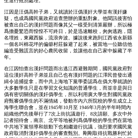
生進行甄別處理。
江因是汪僞高幹子弟，又就讀於汪僞漢奸大學並有漢奸嫌
疑，也成爲國民黨政府追查懲辦的重點對象。他聞訊後害怕
被查出自己的漢奸問題而像其父一樣受到清算嚴辦，所以極
爲擔憂驚恐而惶惶不可終日，於是迅速離校，匆匆逃跑，隱
名埋姓，東藏西躲，流浪奔波。據說後來跑到江西省永新縣
一個名叫棉花坪的偏僻村莊躲避了起來，被當地一位聽信他
編造受難謊言的好心農民收留，並讓他在自己家中躲藏了半
年。
在江因怕查出漢奸問題而出逃江西避難期間，國民黨政府對
這位漢奸高幹子弟並且自己也有漢奸問題的江澤民曾發出通
緝令追捕捉拿，而中共上海地下黨學委認爲在僞大學就讀的
大多數學生只是在學習文化知識的普通學生，而並非是與日
僞有密切關係的漢奸僞學生，所以利用廣大學生對國民黨政
府甄審僞學生的不滿情緒，發動市內六所院校的學生成立上
海學生聯合會，並在1945年10月至 1946年3月的半年時間內
組織他們先後舉行了7次上街抗議遊行、8次請願、多次中外
記者招待會，南京、北平等地被列爲僞學校的學生們在當地
中共地下黨領導和鼓動下也相繼遊行抗議，強烈要求國民黨
政府取消對漢奸僞學生的審查甄別。剛剛取得抗戰勝利忙於