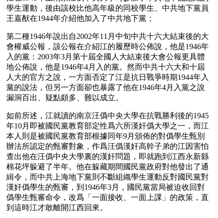
學生運動，後由該校比他高年級的同校學生、中共地下黨員
王嘉猷在1944年介紹他加入了中共地下黨；
第二種1946年說出自2002年11月中旬中共十六大結束後的大
會權威公報，該公報在介紹江的履歷時公佈說，他是1946年
入的黨：2003年3月第十屆全國人大結束後大會公報更具體
地公佈說，他是1946年4月入的黨。然而中共十六大和十屆
人大的官方之說，一方面否定了江是抗日戰爭時期1944年入
黨的說法，但另一方面卻也暴露了他在1946年4月入黨之說
漏洞百出、疑點頗多、難以成立。
如前所述，江就讀的南京汪僞中央大學在抗戰勝利後的1945
年10月即被國民黨教育部定性爲六所漢奸僞大學之一，而江
本人則是被國民黨教育部根據同年9月頒佈的對僞學生甄別
辦法所認定的甄審對象，作爲汪僞漢奸高幹子弟的江因害怕
查出他在汪僞中央大學裏的漢奸問題，即就跑到江西永新縣
棉花坪躲避了半年。他在躲藏期間國民黨政府對他發出了通
緝令，而中共上海地下黨則不斷組織學生運動反對國民黨對
漢奸僞學生的甄審，到1946年3月，國民黨當局被迫收回對
僞學生甄審命令，改爲「一面接收、一面上課」的政策，直
到這時江才敢離開江西回來。