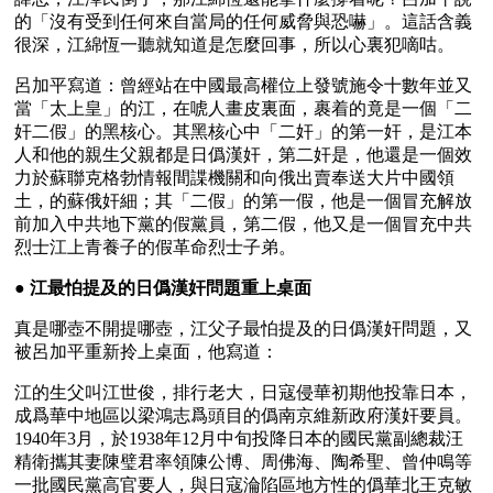
的「沒有受到任何來自當局的任何威脅與恐嚇」。這話含義
很深，江綿恆一聽就知道是怎麼回事，所以心裏犯嘀咕。
呂加平寫道：曾經站在中國最高權位上發號施令十數年並又
當「太上皇」的江，在唬人畫皮裏面，裹着的竟是一個「二
奸二假」的黑核心。其黑核心中「二奸」的第一奸，是江本
人和他的親生父親都是日僞漢奸，第二奸是，他還是一個效
力於蘇聯克格勃情報間諜機關和向俄出賣奉送大片中國領
土，的蘇俄奸細；其「二假」的第一假，他是一個冒充解放
前加入中共地下黨的假黨員，第二假，他又是一個冒充中共
烈士江上青養子的假革命烈士子弟。
● 
江最怕提及的日僞漢奸問題重上桌面
真是哪壺不開提哪壺，江父子最怕提及的日僞漢奸問題，又
被呂加平重新拎上桌面，他寫道：
江的生父叫江世俊，排行老大，日寇侵華初期他投靠日本，
成爲華中地區以梁鴻志爲頭目的僞南京維新政府漢奸要員。 
1940年3月，於1938年12月中旬投降日本的國民黨副總裁汪
精衛攜其妻陳璧君率領陳公博、周佛海、陶希聖、曾仲鳴等
一批國民黨高官要人，與日寇淪陷區地方性的僞華北王克敏