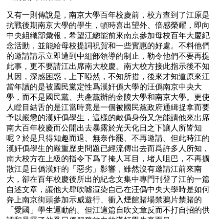
又有一則傳說是，南京大學百年校慶前，校方查到了江原是
抗戰後期南京大學的學生，頓時喜出望外、倍感榮耀，即向
中央組織部彙報，希望江總能前來南京參加母校百年大慶紀
念活動，並能給母校提詞祝賀和一些實惠的好處。不料他們
的邀請請示立即遭到中組部領導的制止，勒令他們不要再提
此事，更不要請江出席南大校慶。南大校方接此指示後不知
其因，深感困惑，上下啞然，不知所措，後來才知道原來江
當年讀的是被國民黨定性爲漢奸僞大學的汪僞南京中央大
學，而不是國民黨、共產黨辦的金陵大學和南京大學。更使
人瞠目結舌的是江當時竟是一個被國民黨政府通緝捉拿而要
予以嚴懲的漢奸僞學生，這樣的敵僞身份又怎能請他來出席
南大百年校慶而公開出去暴露於光天化日之下讓人所皆知
呢？於是只得知趣而退、無奈作罷、不再邀請。但此時江的
漢奸僞學生的嚴重歷史問題已經流傳出去而爲許多人所知，
南大校方在上級的指令下爲了掩人耳目，堵人咀巴，不再擴
散江是日僞漢奸的「惡劣」影響，雖然沒有邀請江前來南
大，卻在百年校慶後所出的紀念文集中專門刊登了江的一篇
自述文章，讓他大肆吹噓渲染自己在汪僞中央大學時是如何
奔上南京街頭參加示威遊行、衝入煙館賭場禁鴉片禁賭的
「愛國」學生運動的。但江這篇自吹文章反而不打自招的供