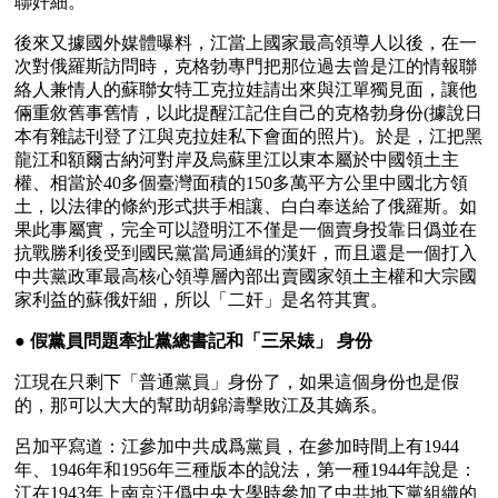
聯奸細。
後來又據國外媒體曝料，江當上國家最高領導人以後，在一
次對俄羅斯訪問時，克格勃專門把那位過去曾是江的情報聯
絡人兼情人的蘇聯女特工克拉娃請出來與江單獨見面，讓他
倆重敘舊事舊情，以此提醒江記住自己的克格勃身份(據說日
本有雜誌刊登了江與克拉娃私下會面的照片)。於是，江把黑
龍江和額爾古納河對岸及烏蘇里江以東本屬於中國領土主
權、相當於40多個臺灣面積的150多萬平方公里中國北方領
土，以法律的條約形式拱手相讓、白白奉送給了俄羅斯。如
果此事屬實，完全可以證明江不僅是一個賣身投靠日僞並在
抗戰勝利後受到國民黨當局通緝的漢奸，而且還是一個打入
中共黨政軍最高核心領導層內部出賣國家領土主權和大宗國
家利益的蘇俄奸細，所以「二奸」是名符其實。
● 
假黨員問題牽扯黨總書記和「三呆婊」 身份
江現在只剩下「普通黨員」身份了，如果這個身份也是假
的，那可以大大的幫助胡錦濤擊敗江及其嫡系。
呂加平寫道：江參加中共成爲黨員，在參加時間上有1944
年、1946年和1956年三種版本的說法，第一種1944年說是：
江在1943年上南京汪僞中央大學時參加了中共地下黨組織的