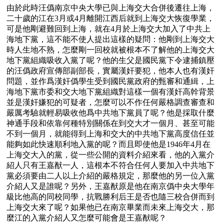
由於此時汪僞南京中央大學已與上海交大合併後遷往上海，
二十歲的江在3月或4月離開江西后就到上海交大恢復學業，
可是他剛避難回到上海，就在4月於上海交大加入了中共上
海地下黨，這不能不使人提出這樣的疑問：他剛到上海交大
時人生地不熟，怎麼剛一回校就被根本不了解他的上海交大
地下黨組織吸收入黨了呢？他的生父是國民黨下令逮捕鎮壓
的汪僞政府宣傳部副部長，實屬漢奸要犯，他本人也有漢奸
問題，並作爲漢奸僞學生受到國民黨政府的甄審和通緝，上
海地下黨市委和交大地下黨組織對這樣一個有漢奸高幹背景
並是漢奸嫌犯的可疑者，怎麼可以不作任何嚴格調查審查和
嚴厲考驗就輕易吸收他爲中共地下黨員了呢？他是採取什麼
神通手段和依靠何種特別關係在到交大才一個月、甚至可能
不到一個月，就能得到上海和交大的中共地下黨高度信任並
能夠如此快速順利地入黨的呢？而且即使他是1946年4月在
上海交大入的黨，從一些公開的資料介紹來看，他的入黨介
紹人只有王嘉猷一人，這根本不符合任何人要加入中共地下
黨必須要由二人以上介紹的嚴格規定，那麼他的另一位入黨
介紹人又是誰呢？另外，王嘉猷原是他在南京僞中央大學年
級比他高的同校同學，抗戰勝利后王是否也隨三校合併而到
上海交大來了呢？如果他已在南京畢業而未來上海交大，那
麼江的入黨介紹人又怎麼可能會是王嘉猷呢？