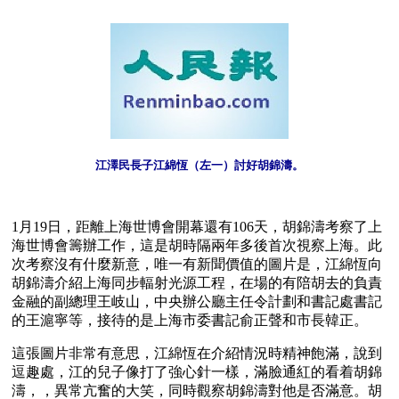
江澤民長子江綿恆（左一）討好胡錦濤。
1月19日，距離上海世博會開幕還有106天，胡錦濤考察了上
海世博會籌辦工作，這是胡時隔兩年多後首次視察上海。此
次考察沒有什麼新意，唯一有新聞價值的圖片是，江綿恆向
胡錦濤介紹上海同步輻射光源工程，在場的有陪胡去的負責
金融的副總理王岐山，中央辦公廳主任令計劃和書記處書記
的王滬寧等，接待的是上海市委書記俞正聲和市長韓正。
這張圖片非常有意思，江綿恆在介紹情況時精神飽滿，說到
逗趣處，江的兒子像打了強心針一樣，滿臉通紅的看着胡錦
濤，，異常亢奮的大笑，同時觀察胡錦濤對他是否滿意。胡