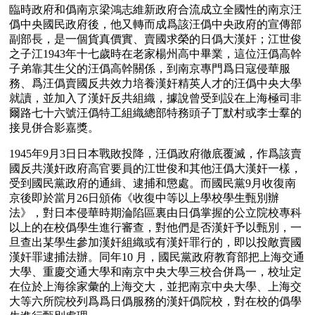
臨時政府和僞南京梁鴻志維新政府合流成立全國性的南京汪
僞中央國民政府後，他又轉而成爲該汪僞中央政府的宣傳部
副部長，是一個貨真價實、賣國求榮的日僞大漢奸；江世俊
之子江1943年十七歲時在老家楊州高中畢業，這位汪僞高幹
子弟靠其生父的汪僞高幹關係，到南京專門爲日寇侵華服
務、爲汪僞賣國反共效力培養漢奸精英人才的汪僞中央大學
就讀，並加入了漢奸反共組織，據說曾受到設在上海極司非
爾路七十六號汪僞特工組織總部特務頭子丁默村或李士羣的
接見併合影嘉獎。
1945年9月3日日本戰敗投降，汪僞政府徹底覆滅，作爲該賣
國反共漢奸政府高官要員的江世俊和其他汪僞大漢奸一樣，
受到國民黨政府的通緝、逮捕和懲處。而國民黨9月收復南
京後即於當月26日頒佈《收復中等以上學校學生甄別辦
法》，對日本侵華時期淪陷區裏由日僞掌握的公立院校專科
以上的在校僞學生進行審查，對他們是否漢奸予以甄別，一
旦查出某學生參加漢奸組織或有漢奸罪行的，即以投敵賣國
漢奸罪逮捕法辦。同年10 月，國民黨政府教育部把上海交通
大學、重慶交通大學和南京中央大學三校合併爲一，校址定
在位於上海徐家彙的上海交大，並把南京中央大學、上海交
大等六所院校列爲爲日僞服務的漢奸僞院校，對在校的僞學