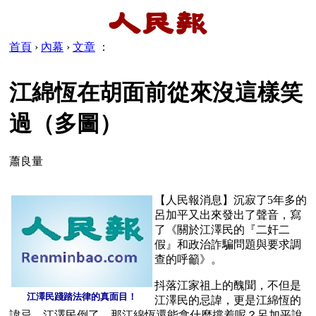
首頁
›
內幕
›
文章
：
江綿恆在胡面前從來沒這樣笑
過（多圖）
蕭良量
【人民報消息】沉寂了5年多的
呂加平又出來發出了聲音，寫
了《關於江澤民的『二奸二
假』和政治詐騙問題與要求調
查的呼籲》。
抖落江家祖上的醜聞，不但是
江澤民踐踏法律的真面目！
江澤民的忌諱，更是江綿恆的
諱忌，江澤民倒了，那江綿恆還能拿什麼撐着呢？呂加平說