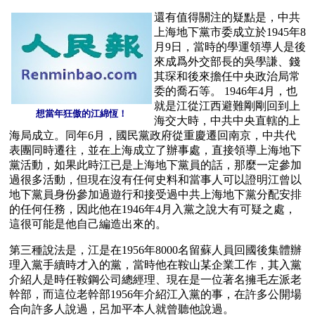
還有值得關注的疑點是，中共
上海地下黨市委成立於1945年8
月9日，當時的學運領導人是後
來成爲外交部長的吳學謙、錢
其琛和後來擔任中央政治局常
委的喬石等。 1946年4月，也
就是江從江西避難剛剛回到上
想當年狂傲的江綿恆！
海交大時，中共中央直轄的上
海局成立。同年6月，國民黨政府從重慶遷回南京，中共代
表團同時遷往，並在上海成立了辦事處，直接領導上海地下
黨活動，如果此時江已是上海地下黨員的話，那麼一定參加
過很多活動，但現在沒有任何史料和當事人可以證明江曾以
地下黨員身份參加過遊行和接受過中共上海地下黨分配安排
的任何任務，因此他在1946年4月入黨之說大有可疑之處，
這很可能是他自己編造出來的。
第三種說法是，江是在1956年8000名留蘇人員回國後集體辦
理入黨手續時才入的黨，當時他在鞍山某企業工作，其入黨
介紹人是時任鞍鋼公司總經理、現在是一位著名擁毛左派老
幹部，而這位老幹部1956年介紹江入黨的事，在許多公開場
合向許多人說過，呂加平本人就曾聽他說過。