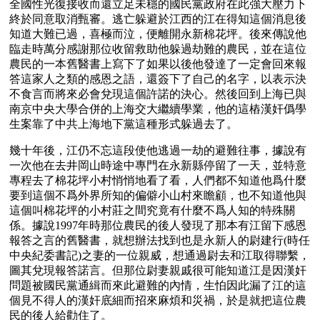
全國性光復接收而還立足未穩的國民黨政府在此強大壓力下
終於同意取消甄審。逃亡躲避於江西的江在得知這個消息後
知道大難已過，喜極而泣，便離開永新棉花坪。後來傳說他
臨走時萬分感謝那位收留救助他躲過劫難的農民，並在這位
農民的一本舊醫書上寫下了如果以後他發達了一定會回來報
答這家人之類的感恩之語，還簽下了自己的名字，以表示決
不食言而將來必會兌現這個許諾的決心。然後回到上海已與
南京中央大學合併的上海交大繼續學業，他的這樁漢奸僞學
生案靠了中共上海地下黨這種形式躲過去了。
幾十年後，江仍不忘這段使他逃過一劫的避難往事，據說有
一次他在去井岡山時途中專門在永新縣停留了一天，並特意
專程去了棉花坪小村悄悄地看了看，人們都不知道他爲什麼
要到這個不爲外界所知的偏僻小山村來瞻顧，也不知道他與
這個叫棉花坪的小村莊之間究竟有什麼不爲人知的特殊關
係。據說1997年時那位農民的後人發現了那本有江留下感恩
報答之言的舊醫書，就想辦法找到也是永新人的尉建行(時任
中央紀委書記)之妻的一位親威，想通過尉去和江取得聯繫，
圖其兌現報答諾言。但那位尉妻親戚很可能知道江是因漢奸
問題被國民黨通緝而來此避難的內情，生怕因此漏了江的這
個見不得人的漢奸底細而招來麻煩和災禍，於是就把這位農
民的後人給勸住了。