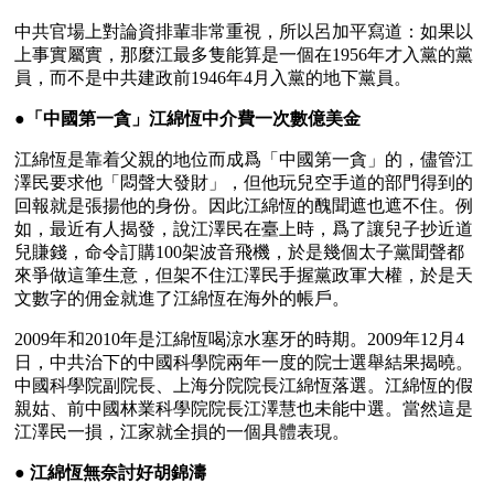
中共官場上對論資排輩非常重視，所以呂加平寫道：如果以
上事實屬實，那麼江最多隻能算是一個在1956年才入黨的黨
員，而不是中共建政前1946年4月入黨的地下黨員。
●
「中國第一貪」江綿恆中介費一次數億美金
江綿恆是靠着父親的地位而成爲「中國第一貪」的，儘管江
澤民要求他「悶聲大發財」，但他玩兒空手道的部門得到的
回報就是張揚他的身份。因此江綿恆的醜聞遮也遮不住。例
如，最近有人揭發，說江澤民在臺上時，爲了讓兒子抄近道
兒賺錢，命令訂購100架波音飛機，於是幾個太子黨聞聲都
來爭做這筆生意，但架不住江澤民手握黨政軍大權，於是天
文數字的佣金就進了江綿恆在海外的帳戶。
2009年和2010年是江綿恆喝涼水塞牙的時期。2009年12月4
日，中共治下的中國科學院兩年一度的院士選舉結果揭曉。
中國科學院副院長、上海分院院長江綿恆落選。江綿恆的假
親姑、前中國林業科學院院長江澤慧也未能中選。當然這是
江澤民一損，江家就全損的一個具體表現。
● 
江綿恆無奈討好胡錦濤