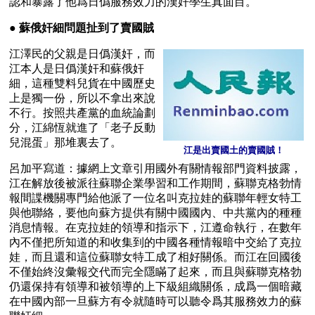
認和暴露了他爲日僞服務效力的漢奸學生真面目。
● 
蘇俄奸細問題扯到了賣國賊
江澤民的父親是日僞漢奸，而
江本人是日僞漢奸和蘇俄奸
細，這種雙料兒貨在中國歷史
上是獨一份，所以不拿出來說
不行。按照共產黨的血統論劃
分，江綿恆就進了「老子反動
兒混蛋」那堆裏去了。
江是出賣國土的賣國賊！
呂加平寫道：據網上文章引用國外有關情報部門資料披露，
江在解放後被派往蘇聯企業學習和工作期間，蘇聯克格勃情
報間諜機關專門給他派了一位名叫克拉娃的蘇聯年輕女特工
與他聯絡，要他向蘇方提供有關中國國內、中共黨內的種種
消息情報。在克拉娃的領導和指示下，江遵命執行，在數年
內不僅把所知道的和收集到的中國各種情報暗中交給了克拉
娃，而且還和這位蘇聯女特工成了相好關係。而江在回國後
不僅始終沒彙報交代而完全隱瞞了起來，而且與蘇聯克格勃
仍還保持有領導和被領導的上下級組織關係，成爲一個暗藏
在中國內部一旦蘇方有令就隨時可以聽令爲其服務效力的蘇