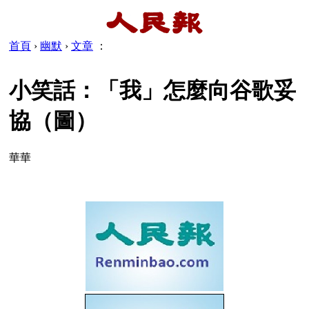
首頁
›
幽默
›
文章
：
小笑話：「我」怎麼向谷歌妥
協（圖）
華華