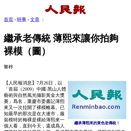
首頁
›
時事
›
文章
：
繼承老傳統 薄熙來讓你拍夠
裸模（圖）
黎梓
【人民報消息】7月26日，以
「首屆（2009）中國·黑山人體
藝術與自然風光攝影黃金大獎
賽」爲名，重慶市委書記薄熙
來又一次拉開了裸模帷幕。已
知最早的那次是在大連市，服
裝模特於梅裸是裸給薄熙來一
繼承薄熙來的黃色老傳統！
個人看，直到今天，還成爲人