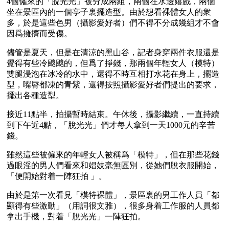
4個僱來的「脫光光」被分成兩組，兩個在水邊嬉戲，兩個
坐在景區內的一個亭子裏擺造型。由於想看裸體女人的衆
多，於是這些色男（攝影愛好者）們不得不分成幾組才不會
因爲擁擠而受傷。
儘管是夏天，但是在清涼的黑山谷，記者身穿兩件衣服還是
覺得有些冷颼颼的，但爲了掙錢，那兩個年輕女人（模特）
雙腿浸泡在冰冷的水中，還得不時互相打水花在身上，擺造
型，嘴脣都凍的青紫，還得按照攝影愛好者們提出的要求，
擺出各種造型。
接近11點半，拍攝暫時結束。午休後，攝影繼續，一直持續
到下午近4點，「脫光光」們才每人拿到一天1000元的辛苦
錢。 
雖然這些被僱來的年輕女人被稱爲「模特」，但在那些花錢
過眼淫的男人們看來和娼妓毫無區別，從她們脫衣服開始，
「便開始對着一陣狂拍 」。
由於是第一次看見「模特裸體」，景區裏的男工作人員「都
顯得有些激動」（用詞很文雅），很多身着工作服的人員都
拿出手機，對着「脫光光」一陣狂拍。