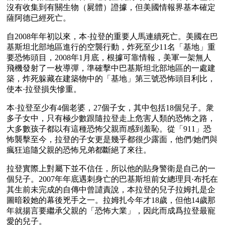
沒有收集到有關生物（屍體）證據，但美國情報界基本確定
薩阿德已經死亡。
自2008年年初以來，本·拉登的重要人馬連續死亡。美國在巴
基斯坦北部地區進行的空襲行動，炸死至少11名「基地」重
要恐怖頭目，2008年1月底，根據可靠情報，美軍一架無人
飛機發射了一枚導彈，準確擊中巴基斯坦北部地區的一處建
築，炸死躲藏在建築物中的「基地」第三號恐怖頭目利比，
使本·拉登損失慘重。
本·拉登至少有4個老婆，27個子女，其中包括18個兒子。衆
多子女中，只有極少數跟隨拉登走上危害人類的恐怖之路，
大多數孩子都以有這種恐怖父親而感到羞恥。從「911」恐
怖襲擊至今，拉登的子女更是幾乎都很少露面，他們/她們與
瘋狂追隨父親的恐怖兄弟都斷絕了來往。
拉登實際上對屬下並不信任，所以他的貼身警衛是自己的一
個兒子。2007年年底遇刺身亡的巴基斯坦前女總理貝·布托在
其生前未完成的自傳中曾譴責說，本拉登的兒子拉姆扎是企
圖暗殺她的幕後兇手之一。拉姆扎今年才18歲，但他14歲那
年就揚言要繼承父親的「恐怖大業」，因此而成爲拉登最寵
愛的兒子。