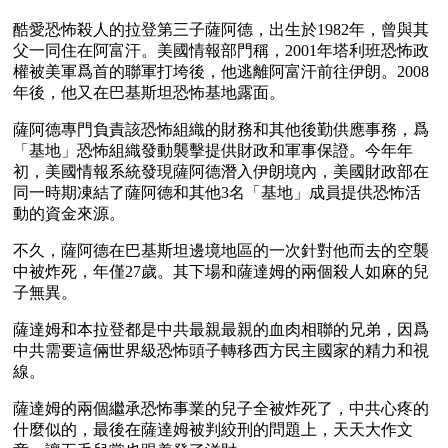
酷愛恐怖殺人的拉登第三子薩阿德，出生於1982年，曾與其
父一同住在阿富汗。美國情報部門稱，2001年塔利班恐怖政
權被美軍爲首的聯軍打垮後，他逃離阿富汗前往伊朗。2008
年後，他又在巴基斯坦恐怖基地露面。
薩阿德專門負責該恐怖組織的財務和其他後勤供應事務，爲
「基地」恐怖組織發動襲擊提供財政和軍事保證。今年年
初，美國情報系統發現薩阿德潛入伊朗境內，美國財政部在
同一時期凍結了薩阿德和其他3名「基地」成員提供恐怖活
動的資金來源。 
不久，薩阿德在巴基斯坦邊境地區的一次針對他而去的空襲
中被炸死，年僅27歲。其下場和薩達姆的兩個殺人如麻的兒
子無異。
薩達姆和本拉登都是中共最親最親的血肉相聯的兄弟，因爲
中共需要這倆世界級恐怖頭子轉移西方民主國家的精力和視
線。
薩達姆的兩個繼承恐怖事業的兒子全被炸死了，中共心疼的
什麼似的，最後在薩達姆被判絞刑的問題上，天天大作文