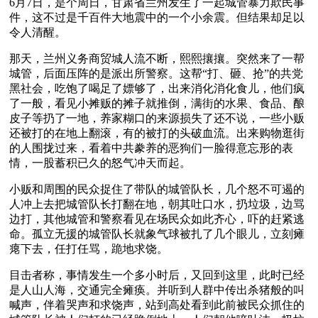
6月7日，是个周日，甘肃省兰州发生了一起城管暴力欺民事
件，这不过是千百件大地震中的一个小余震。但结果却足以
令人清醒。
那天，兰州义务商贸城人流不断，熙熙攘攘。突然来了一帮
城管，后面压阵的是派出所警察。这帮“打、砸、抢”的共党
黑社会，吃饱了喝足了嫖够了，出来消化消化食儿，他们疯
了一般，看见小摊贩的摊子就推倒，满街的水果、食品、酿
皮子等扔了一地，养家糊口的来源损失了还不说，一些小贩
还被打的在地上翻滚，有的被打的头破血流。出来购物逛街
的人围拢过来，看着中共豢养的恶狗们一脸得意忘形的表
情，一股蓄积已久的怒气冲天而起。
小贩和周围的民众捉住了带队的城管队长，几个怒不可遏的
人冲上去把城管队长打翻在地，朝其吐口水，扔垃圾，边骂
边打，其他城管和警察看见在场民众如此齐心，吓的赶紧逃
命。孤立无援的城管队长就象气球被扎了几个眼儿，立刻瘫
瘪下去，任打任骂，跪地求饶。
目击者称，事情发生一个多小时后，又回到这里，此时已经
是人山人海，交通完全瘫痪。并听到人群中传出杀猪般的叫
喊声，伴着哭声和求饶声，站到高处看到此前被民众抓住的