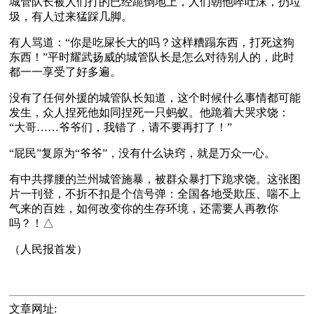
城管队长被人们打的已经跪倒地上，人们朝他啐吐沫，扔垃
圾，有人过来猛踩几脚。
有人骂道：“你是吃屎长大的吗？这样糟蹋东西，打死这狗
东西！”平时耀武扬威的城管队长是怎么对待别人的，此时
都一一享受了好多遍。
没有了任何外援的城管队长知道，这个时候什么事情都可能
发生，众人捏死他如同捏死一只蚂蚁。他跪着大哭求饶：
“大哥……爷爷们，我错了，请不要再打了！”
“屁民”复原为“爷爷”，没有什么诀窍，就是万众一心。
有中共撑腰的兰州城管施暴，被群众暴打下跪求饶。这张图
片一刊登，不折不扣是个信号弹：全国各地受欺压、喘不上
气来的百姓，如何改变你的生存环境，还需要人再教你
吗？！△
文章网址: