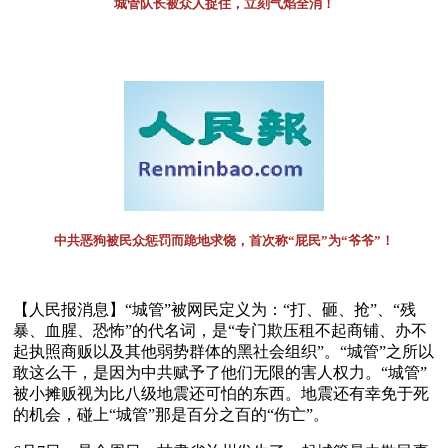
城管队长被众人捉住，立刻气焰全消！
中共恶狗被民众惩罚而跪地求饶，首次称“屁民”为“爷爷”！
【人民报消息】“城管”被网民定义为：“打、砸、抢”、“残
暴、血腥、恐怖”的代名词，是“专门欺压租不起商铺、办不
起执照商贩以及其他弱势群体的黑社会组织”。“城管”之所以
敢这么干，是因为中共赋予了他们无限的害人权力。“城管”
被小摊贩视为比八级地震还可怕的东西。地震还有幸免于死
的机会，碰上“城管”那是百分之百的“伤亡”。