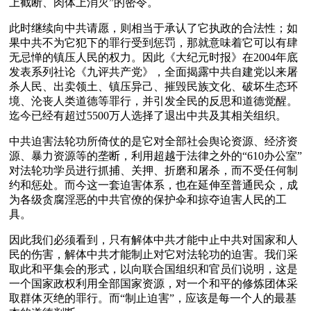
上截断、肉体上消灭”的密令。
此时继续向中共请愿，则相当于承认了它执政的合法性；如
果中共不为它犯下的罪行受到惩罚，那就意味着它可以有肆
无忌惮的镇压人民的权力。因此《大纪元时报》在2004年底
发表系列社论《九评共产党》，全面揭露中共自建党以来屠
杀人民、出卖领土、镇压异己、摧毁民族文化、破坏生态环
境、沦丧人类道德等罪行，并引发全民的反思和道德觉醒。
迄今已经有超过5500万人选择了退出中共及其相关组织。
中共迫害法轮功所倚仗的是它对全部社会舆论资源、经济资
源、暴力资源等的垄断，利用超越于法律之外的“610办公室”
对法轮功学员进行抓捕、关押、折磨和屠杀，而不受任何制
约和惩处。而今这一套迫害体系，也在延伸至普通民众，成
为各级贪腐淫恶的中共官僚的保护伞和掠夺迫害人民的工
具。
因此我们必须看到，只有解体中共才能中止中共对国家和人
民的伤害，解体中共才能制止对它对法轮功的迫害。我们采
取此和平集会的形式，以向联合国组织和官员们说明，这是
一个国家政权利用全部国家资源，对一个和平的修炼团体采
取群体灭绝的罪行。而“制止迫害”，应该是每一个人的最基